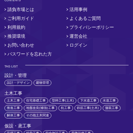
CONTENTS
請負市場とは
活用事例
ご利用ガイド
よくあるご質問
利用規約
プライバシーポリシー
推奨環境
運営会社
お問い合わせ
ログイン
パスワードを忘れた方
TAG LIST
設計・管理
設計・デザイン
建物管理
土木工事
土木工事
住宅基礎工事
型枠工事(土木)
下水道工事
水道工事
推進工事
地盤改良(補強)工事
杭工事
鉄筋工事(土木)
舗装工事
解体工事
その他土木関連
仮設・鳶工事