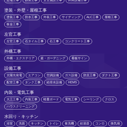
足場工事
鉄骨工事
安全施設工事
昇降設備工事
塗装・外壁・屋根工事
塗装工事
防水工事
外装工事
サイディング
ALC工事
屋根工事
板金工事
左官工事
左官工事
石タイル工事
石工事
コンクリート工事
外構工事
外構・エクステリア
庭・ガーデニング
看板サイン
設備工事
太陽光発電
エアコン
空調設備
ガス設備
防災工事
ダクト工事
配管工事
タンク工事
給排水設備
HEMS
内装・電気工事
大工工事
内装工事
軽量ボード
電気工事
シーリング
クロス
ハウスクリーニング
水回り・キッチン
浴室
洗面
キッチン
トイレ
食洗機
給湯器
コンロ
換気扇