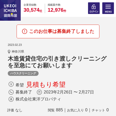
0
0
0
0
0
0
0
0
0
0
企業登録数
掲載案件数
,
,
3
0
5
7
4
1
2
9
7
6
社
件
このお仕事は募集終了しました
2023.02.23
神奈川県
木造賃貸住宅の引き渡しクリーニング
を至急にてお願いします
ハウスクリーニング
見積もり希望
希望
募集終了
2023年2月26日 〜 2月27日
株式会社東洋プロパティ
885
｜
0
｜
0
なし
評価
閲覧
お気に入り
チャット