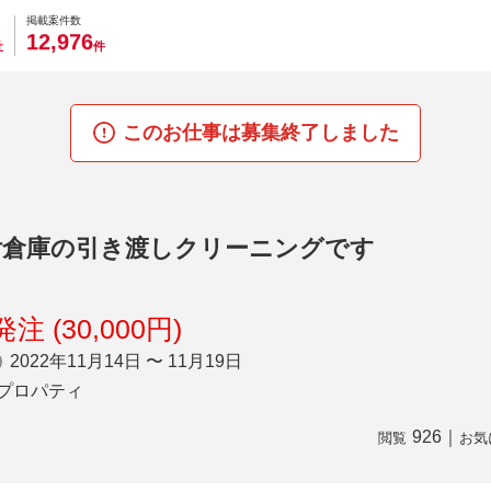
0
0
0
0
0
掲載案件数
,
1
2
9
7
6
社
件
このお仕事は募集終了しました
付倉庫の引き渡しクリーニングです
注 (30,000円)
2022年11月14日 〜 11月19日
プロパティ
926
｜
閲覧
お気