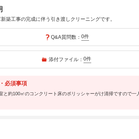
明
庫新築工事の完成に伴う引き渡しクリーニングです。
0
件
Q&A質問数：
0
件
添付ファイル：
・必須事項
務室と約100㎡のコンクリート床のポリッシャーがけ清掃ですので一
。