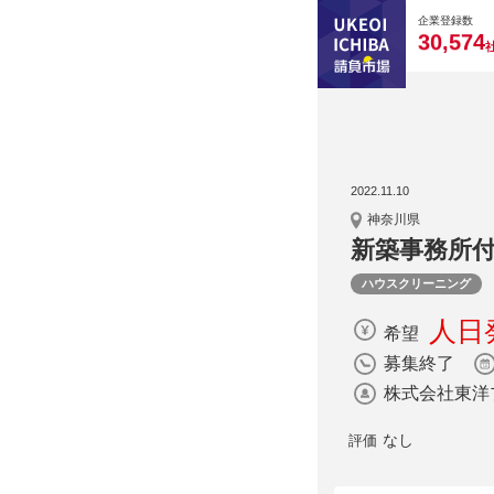
0
0
0
0
0
企業登録数
,
3
0
5
7
4
2022.11.10
神奈川県
新築事務所
ハウスクリーニング
人日発
希望
募集終了
株式会社東洋
なし
評価