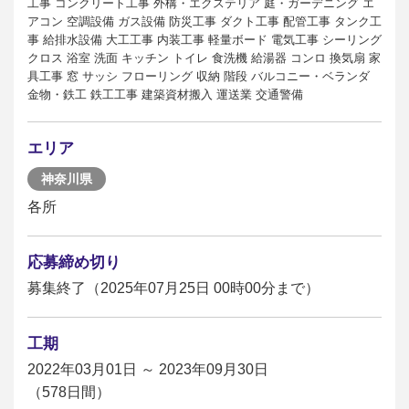
工事 コンクリート工事 外構・エクステリア 庭・ガーデニング エ
アコン 空調設備 ガス設備 防災工事 ダクト工事 配管工事 タンク工
事 給排水設備 大工工事 内装工事 軽量ボード 電気工事 シーリング
クロス 浴室 洗面 キッチン トイレ 食洗機 給湯器 コンロ 換気扇 家
具工事 窓 サッシ フローリング 収納 階段 バルコニー・ベランダ
金物・鉄工 鉄工工事 建築資材搬入 運送業 交通警備
エリア
神奈川県
各所
応募締め切り
募集終了（2025年07月25日 00時00分まで）
工期
2022年03月01日 ～ 2023年09月30日
（578日間）