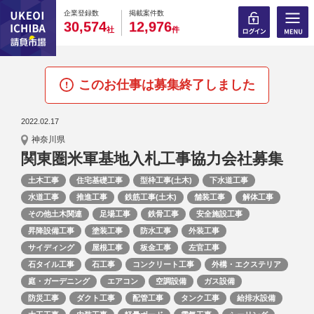
0
0
0
0
0
0
0
0
0
0
企業登録数
掲載案件数
,
,
3
0
5
7
4
1
2
9
7
6
社
件
このお仕事は募集終了しました
2022.02.17
神奈川県
関東圏米軍基地入札工事協力会社募集
土木工事
住宅基礎工事
型枠工事(土木)
下水道工事
水道工事
推進工事
鉄筋工事(土木)
舗装工事
解体工事
その他土木関連
足場工事
鉄骨工事
安全施設工事
昇降設備工事
塗装工事
防水工事
外装工事
サイディング
屋根工事
板金工事
左官工事
石タイル工事
石工事
コンクリート工事
外構・エクステリア
庭・ガーデニング
エアコン
空調設備
ガス設備
防災工事
ダクト工事
配管工事
タンク工事
給排水設備