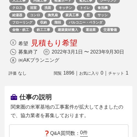
大工工事
内装工事
軽量ボード
電気工事
シーリング
クロス
浴室
洗面
キッチン
トイレ
食洗機
給湯器
コンロ
換気扇
家具工事
窓
サッシ
フローリング
収納
階段
バルコニー・ベランダ
金物・鉄工
鉄工工事
建築資材搬入
運送業
交通警備
見積もり希望
希望
募集終了
2022年3月1日 〜 2023年9月30日
㈱AKプランニング
1896
｜
0
｜
1
なし
評価
閲覧
お気に入り
チャット
仕事の説明
関東圏の米軍基地の工事案件が拡大してきましたの
で、協力業者を募集しております。
0
件
Q&A質問数：