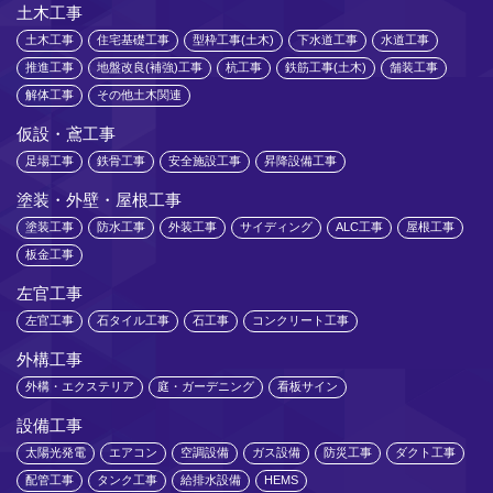
土木工事
土木工事
住宅基礎工事
型枠工事(土木)
下水道工事
水道工事
推進工事
地盤改良(補強)工事
杭工事
鉄筋工事(土木)
舗装工事
解体工事
その他土木関連
仮設・鳶工事
足場工事
鉄骨工事
安全施設工事
昇降設備工事
塗装・外壁・屋根工事
塗装工事
防水工事
外装工事
サイディング
ALC工事
屋根工事
板金工事
左官工事
左官工事
石タイル工事
石工事
コンクリート工事
外構工事
外構・エクステリア
庭・ガーデニング
看板サイン
設備工事
太陽光発電
エアコン
空調設備
ガス設備
防災工事
ダクト工事
配管工事
タンク工事
給排水設備
HEMS