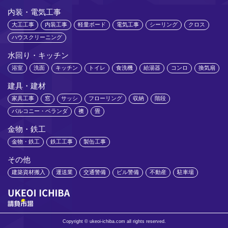
内装・電気工事
大工工事
内装工事
軽量ボード
電気工事
シーリング
クロス
ハウスクリーニング
水回り・キッチン
浴室
洗面
キッチン
トイレ
食洗機
給湯器
コンロ
換気扇
建具・建材
家具工事
窓
サッシ
フローリング
収納
階段
バルコニー・ベランダ
襖
畳
金物・鉄工
金物・鉄工
鉄工工事
製缶工事
その他
建築資材搬入
運送業
交通警備
ビル警備
不動産
駐車場
Copyright © ukeoi-ichiba.com all rights reserved.