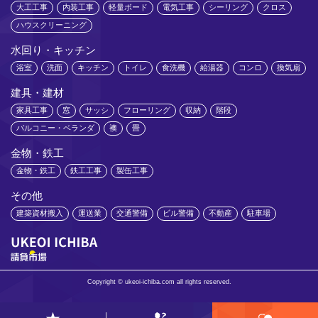
大工工事
内装工事
軽量ボード
電気工事
シーリング
クロス
ハウスクリーニング
水回り・キッチン
浴室
洗面
キッチン
トイレ
食洗機
給湯器
コンロ
換気扇
建具・建材
家具工事
窓
サッシ
フローリング
収納
階段
バルコニー・ベランダ
襖
畳
金物・鉄工
金物・鉄工
鉄工工事
製缶工事
その他
建築資材搬入
運送業
交通警備
ビル警備
不動産
駐車場
Copyright © ukeoi-ichiba.com all rights reserved.