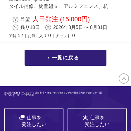
タイル補修、物置組立、アルミフェンス、杭
人日発注 (15,000円)
希望
残り10日
2026年8月5日 〜 8月31日
52
｜
0
｜
0
閲覧
お気に入り
チャット
一覧に戻る
建設業のお仕事マッチング｜請負市場
>
募集中のお仕事
> 30坪の新築店舗給排気のダクト配
管•つなぎ一式10万円で募集
仕事を
仕事を
発注したい
受注したい