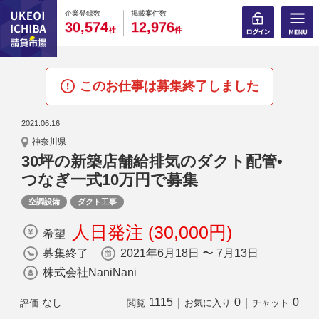
0
0
0
0
0
0
0
0
0
0
企業登録数
掲載案件数
,
,
3
0
5
7
4
1
2
9
7
6
社
件
このお仕事は募集終了しました
2021.06.16
神奈川県
30坪の新築店舗給排気のダクト配管•
つなぎ一式10万円で募集
空調設備
ダクト工事
人日発注 (30,000円)
希望
募集終了
2021年6月18日 〜 7月13日
株式会社NaniNani
1115
｜
0
｜
0
なし
評価
閲覧
お気に入り
チャット