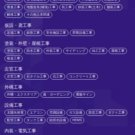
推進工事
地盤改良(補強)工事
杭工事
鉄筋工事(土木)
舗装工事
解体工事
その他土木関連
仮設・鳶工事
足場工事
鉄骨工事
安全施設工事
昇降設備工事
塗装・外壁・屋根工事
塗装工事
防水工事
外装工事
サイディング
ALC工事
屋根工事
板金工事
左官工事
左官工事
石タイル工事
石工事
コンクリート工事
外構工事
外構・エクステリア
庭・ガーデニング
看板サイン
設備工事
太陽光発電
エアコン
空調設備
ガス設備
防災工事
ダクト工事
配管工事
タンク工事
給排水設備
HEMS
内装・電気工事