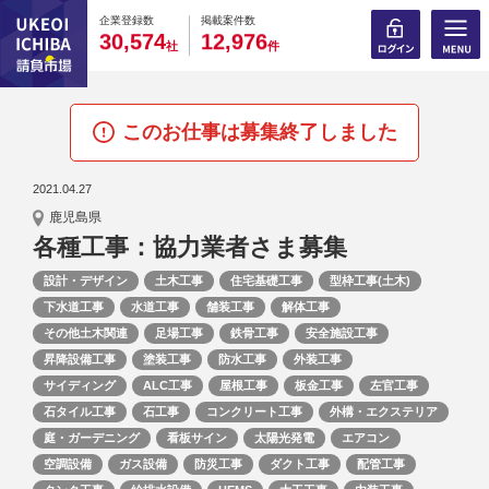
0
0
0
0
0
0
0
0
0
0
企業登録数
掲載案件数
,
,
3
0
5
7
4
1
2
9
7
6
社
件
このお仕事は募集終了しました
2021.04.27
鹿児島県
各種工事：協力業者さま募集
設計・デザイン
土木工事
住宅基礎工事
型枠工事(土木)
下水道工事
水道工事
舗装工事
解体工事
その他土木関連
足場工事
鉄骨工事
安全施設工事
昇降設備工事
塗装工事
防水工事
外装工事
サイディング
ALC工事
屋根工事
板金工事
左官工事
石タイル工事
石工事
コンクリート工事
外構・エクステリア
庭・ガーデニング
看板サイン
太陽光発電
エアコン
空調設備
ガス設備
防災工事
ダクト工事
配管工事