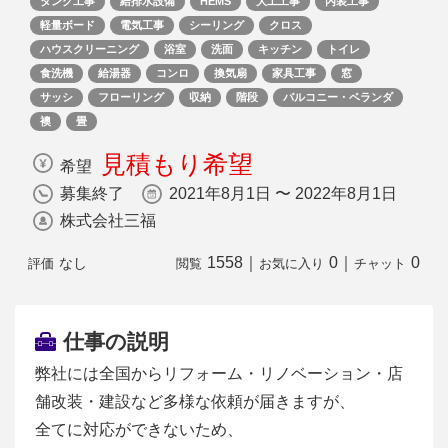
タンク工事
給排水設備
HEMS
大工工事
内装工事
軽量ボード
電気工事
シーリング
クロス
ハウスクリーニング
浴室
洗面
キッチン
トイレ
食洗機
給湯器
コンロ
換気扇
家具工事
窓
サッシ
フローリング
収納
階段
バルコニー・ベランダ
襖
畳
見積もり希望
希望
募集終了
2021年8月1日 〜 2022年8月1日
株式会社三福
1558
｜
0
｜
0
なし
評価
閲覧
お気に入り
チャット
仕事の説明
弊社には全国からリフォーム・リノベーション・店
舗改装・建設など多様な依頼が届きますが、
全てに対応ができないため、