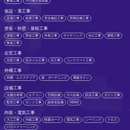
解体工事
その他土木関連
仮設・鳶工事
足場工事
鉄骨工事
安全施設工事
昇降設備工事
塗装・外壁・屋根工事
塗装工事
防水工事
外装工事
サイディング
ALC工事
屋根工事
板金工事
左官工事
左官工事
石タイル工事
石工事
コンクリート工事
外構工事
外構・エクステリア
庭・ガーデニング
看板サイン
設備工事
太陽光発電
エアコン
空調設備
ガス設備
防災工事
ダクト工事
配管工事
タンク工事
給排水設備
HEMS
内装・電気工事
大工工事
内装工事
軽量ボード
電気工事
シーリング
クロス
ハウスクリーニング