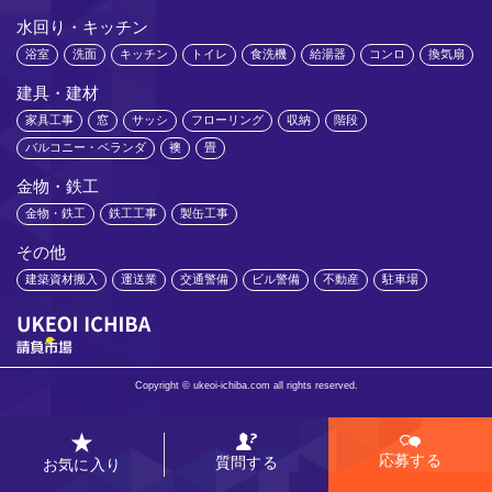
水回り・キッチン
浴室
洗面
キッチン
トイレ
食洗機
給湯器
コンロ
換気扇
建具・建材
家具工事
窓
サッシ
フローリング
収納
階段
バルコニー・ベランダ
襖
畳
金物・鉄工
金物・鉄工
鉄工工事
製缶工事
その他
建築資材搬入
運送業
交通警備
ビル警備
不動産
駐車場
Copyright © ukeoi-ichiba.com all rights reserved.
応募する
質問する
お気に入り