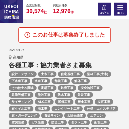
0
0
0
0
0
0
0
0
0
0
企業登録数
掲載案件数
,
,
3
0
5
7
4
1
2
9
7
6
社
件
このお仕事は募集終了しました
2021.04.27
高知県
各種工事：協力業者さま募集
設計・デザイン
土木工事
住宅基礎工事
型枠工事(土木)
下水道工事
水道工事
舗装工事
解体工事
その他土木関連
足場工事
鉄骨工事
安全施設工事
昇降設備工事
塗装工事
防水工事
外装工事
サイディング
ALC工事
屋根工事
板金工事
左官工事
石タイル工事
石工事
コンクリート工事
外構・エクステリア
庭・ガーデニング
看板サイン
太陽光発電
エアコン
空調設備
ガス設備
防災工事
ダクト工事
配管工事