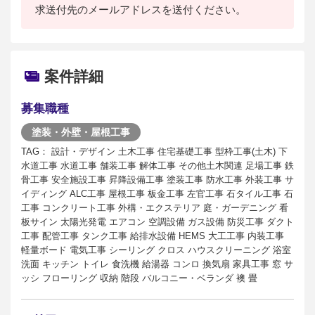
求送付先のメールアドレスを送付ください。
案件詳細
募集職種
塗装・外壁・屋根工事
TAG： 設計・デザイン 土木工事 住宅基礎工事 型枠工事(土木) 下
水道工事 水道工事 舗装工事 解体工事 その他土木関連 足場工事 鉄
骨工事 安全施設工事 昇降設備工事 塗装工事 防水工事 外装工事 サ
イディング ALC工事 屋根工事 板金工事 左官工事 石タイル工事 石
工事 コンクリート工事 外構・エクステリア 庭・ガーデニング 看
板サイン 太陽光発電 エアコン 空調設備 ガス設備 防災工事 ダクト
工事 配管工事 タンク工事 給排水設備 HEMS 大工工事 内装工事
軽量ボード 電気工事 シーリング クロス ハウスクリーニング 浴室
洗面 キッチン トイレ 食洗機 給湯器 コンロ 換気扇 家具工事 窓 サ
ッシ フローリング 収納 階段 バルコニー・ベランダ 襖 畳