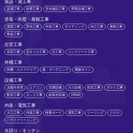
仮設・鳶工事
足場工事
鉄骨工事
安全施設工事
昇降設備工事
塗装・外壁・屋根工事
塗装工事
防水工事
外装工事
サイディング
ALC工事
屋根工事
板金工事
左官工事
左官工事
石タイル工事
石工事
コンクリート工事
外構工事
外構・エクステリア
庭・ガーデニング
看板サイン
設備工事
太陽光発電
エアコン
空調設備
ガス設備
防災工事
ダクト工事
配管工事
タンク工事
給排水設備
HEMS
内装・電気工事
大工工事
内装工事
軽量ボード
電気工事
シーリング
クロス
ハウスクリーニング
水回り・キッチン