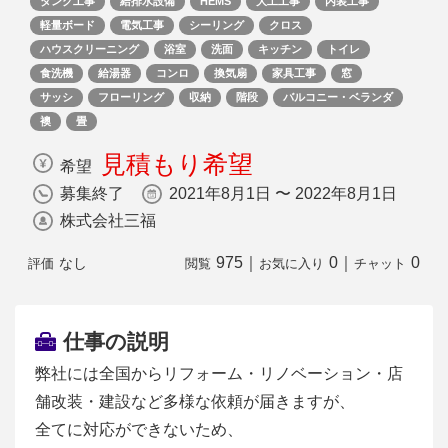
タンク工事
給排水設備
HEMS
大工工事
内装工事
軽量ボード
電気工事
シーリング
クロス
ハウスクリーニング
浴室
洗面
キッチン
トイレ
食洗機
給湯器
コンロ
換気扇
家具工事
窓
サッシ
フローリング
収納
階段
バルコニー・ベランダ
襖
畳
見積もり希望
希望
募集終了
2021年8月1日 〜 2022年8月1日
株式会社三福
975
｜
0
｜
0
なし
評価
閲覧
お気に入り
チャット
仕事の説明
弊社には全国からリフォーム・リノベーション・店
舗改装・建設など多様な依頼が届きますが、
全てに対応ができないため、