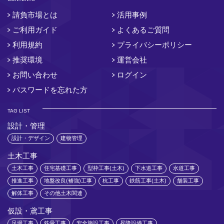
請負市場とは
活用事例
ご利用ガイド
よくあるご質問
利用規約
プライバシーポリシー
推奨環境
運営会社
お問い合わせ
ログイン
パスワードを忘れた方
TAG LIST
設計・管理
設計・デザイン
建物管理
土木工事
土木工事
住宅基礎工事
型枠工事(土木)
下水道工事
水道工事
推進工事
地盤改良(補強)工事
杭工事
鉄筋工事(土木)
舗装工事
解体工事
その他土木関連
仮設・鳶工事
足場工事
鉄骨工事
安全施設工事
昇降設備工事