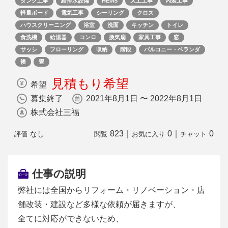
タンク工事
給排水設備
HEMS
大工工事
内装工事
軽量ボード
電気工事
シーリング
クロス
ハウスクリーニング
浴室
洗面
キッチン
トイレ
食洗機
給湯器
コンロ
換気扇
家具工事
窓
サッシ
フローリング
収納
階段
バルコニー・ベランダ
襖
畳
見積もり希望
希望
募集終了
2021年8月1日 〜 2022年8月1日
株式会社三福
823
｜
0
｜
0
なし
評価
閲覧
お気に入り
チャット
仕事の説明
弊社には全国からリフォーム・リノベーション・店
舗改装・建設など多様な依頼が届きますが、
全てに対応ができないため、