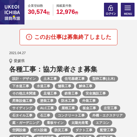
0
0
0
0
0
0
0
0
0
0
企業登録数
掲載案件数
,
,
3
0
5
7
4
1
2
9
7
6
社
件
このお仕事は募集終了しました
2021.04.27
愛媛県
各種工事：協力業者さま募集
設計・デザイン
土木工事
住宅基礎工事
型枠工事(土木)
下水道工事
水道工事
舗装工事
解体工事
その他土木関連
足場工事
鉄骨工事
安全施設工事
昇降設備工事
塗装工事
防水工事
外装工事
サイディング
ALC工事
屋根工事
板金工事
左官工事
石タイル工事
石工事
コンクリート工事
外構・エクステリア
庭・ガーデニング
看板サイン
太陽光発電
エアコン
空調設備
ガス設備
防災工事
ダクト工事
配管工事