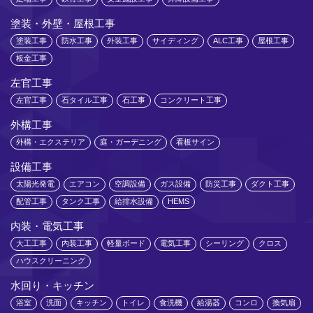
塗装・外壁・屋根工事
塗装工事
防水工事
外装工事
サイディング
ALC工事
屋根工事
板金工事
左官工事
左官工事
石タイル工事
石工事
コンクリート工事
外構工事
外構・エクステリア
庭・ガーデニング
看板サイン
設備工事
太陽光発電
エアコン
空調設備
ガス設備
防災工事
ダクト工事
配管工事
タンク工事
給排水設備
HEMS
内装・電気工事
大工工事
内装工事
軽量ボード
電気工事
シーリング
クロス
ハウスクリーニング
水回り・キッチン
浴室
洗面
キッチン
トイレ
食洗機
給湯器
コンロ
換気扇