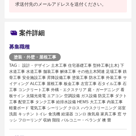
求送付先のメールアドレスを送付ください。
案件詳細
募集職種
塗装・外壁・屋根工事
TAG： 設計・デザイン 土木工事 住宅基礎工事 型枠工事(土木) 下
水道工事 水道工事 舗装工事 解体工事 その他土木関連 足場工事 鉄
骨工事 安全施設工事 昇降設備工事 塗装工事 防水工事 外装工事 サ
イディング ALC工事 屋根工事 板金工事 左官工事 石タイル工事 石
工事 コンクリート工事 外構・エクステリア 庭・ガーデニング 看
板サイン 太陽光発電 エアコン 空調設備 ガス設備 防災工事 ダクト
工事 配管工事 タンク工事 給排水設備 HEMS 大工工事 内装工事
軽量ボード 電気工事 シーリング クロス ハウスクリーニング 浴室
洗面 キッチン トイレ 食洗機 給湯器 コンロ 換気扇 家具工事 窓 サ
ッシ フローリング 収納 階段 バルコニー・ベランダ 襖 畳