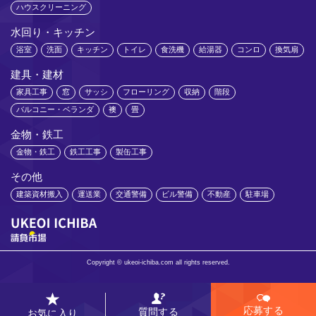
ハウスクリーニング
水回り・キッチン
浴室
洗面
キッチン
トイレ
食洗機
給湯器
コンロ
換気扇
建具・建材
家具工事
窓
サッシ
フローリング
収納
階段
バルコニー・ベランダ
襖
畳
金物・鉄工
金物・鉄工
鉄工工事
製缶工事
その他
建築資材搬入
運送業
交通警備
ビル警備
不動産
駐車場
Copyright © ukeoi-ichiba.com all rights reserved.
応募する
質問する
お気に入り