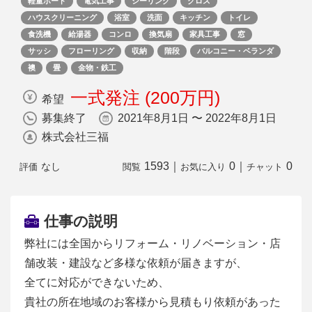
軽量ボード
電気工事
シーリング
クロス
ハウスクリーニング
浴室
洗面
キッチン
トイレ
食洗機
給湯器
コンロ
換気扇
家具工事
窓
サッシ
フローリング
収納
階段
バルコニー・ベランダ
襖
畳
金物・鉄工
一式発注 (200万円)
希望
募集終了
2021年8月1日 〜 2022年8月1日
株式会社三福
1593
｜
0
｜
0
なし
評価
閲覧
お気に入り
チャット
仕事の説明
弊社には全国からリフォーム・リノベーション・店
舗改装・建設など多様な依頼が届きますが、
全てに対応ができないため、
貴社の所在地域のお客様から見積もり依頼があった