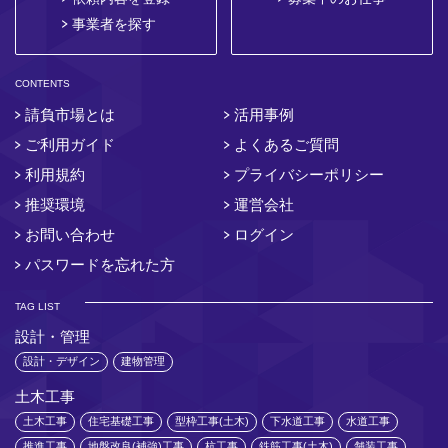
事業者を探す
CONTENTS
請負市場とは
活用事例
ご利用ガイド
よくあるご質問
利用規約
プライバシーポリシー
推奨環境
運営会社
お問い合わせ
ログイン
パスワードを忘れた方
TAG LIST
設計・管理
設計・デザイン
建物管理
土木工事
土木工事
住宅基礎工事
型枠工事(土木)
下水道工事
水道工事
推進工事
地盤改良(補強)工事
杭工事
鉄筋工事(土木)
舗装工事