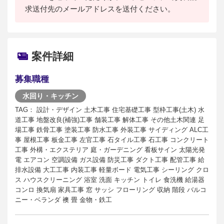
求送付先のメールアドレスを送付ください。
案件詳細
募集職種
水回り・キッチン
TAG： 設計・デザイン 土木工事 住宅基礎工事 型枠工事(土木) 水
道工事 地盤改良(補強)工事 舗装工事 解体工事 その他土木関連 足
場工事 鉄骨工事 塗装工事 防水工事 外装工事 サイディング ALC工
事 屋根工事 板金工事 左官工事 石タイル工事 石工事 コンクリート
工事 外構・エクステリア 庭・ガーデニング 看板サイン 太陽光発
電 エアコン 空調設備 ガス設備 防災工事 ダクト工事 配管工事 給
排水設備 大工工事 内装工事 軽量ボード 電気工事 シーリング クロ
ス ハウスクリーニング 浴室 洗面 キッチン トイレ 食洗機 給湯器
コンロ 換気扇 家具工事 窓 サッシ フローリング 収納 階段 バルコ
ニー・ベランダ 襖 畳 金物・鉄工