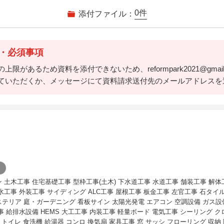
0
件
添付ファイル：
・必須事項
限があるため資料を添付できないため、reformpark2021@gmai
ていただくか、メッセージにて資料請求送付先のメールアドレスを
ン 土木工事 住宅基礎工事 型枠工事(土木) 下水道工事 水道工事 舗装工事 解
水工事 外装工事 サイディング ALC工事 屋根工事 板金工事 左官工事 石タイ
テリア 庭・ガーデニング 看板サイン 太陽光発電 エアコン 空調設備 ガス設
事 給排水設備 HEMS 大工工事 内装工事 軽量ボード 電気工事 シーリング 
ン トイレ 食洗機 給湯器 コンロ 換気扇 家具工事 窓 サッシ フローリング 収納