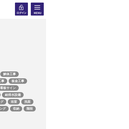
解体工事
工事
板金工事
看板サイン
給排水設備
ング
浴室
洗面
ング
収納
階段