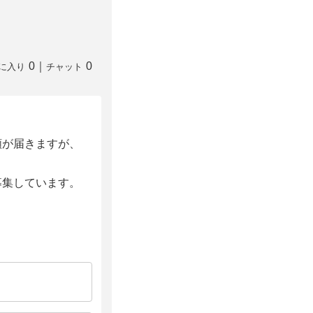
0
｜
0
に入り
チャット
頼が届きますが、
募集しています。