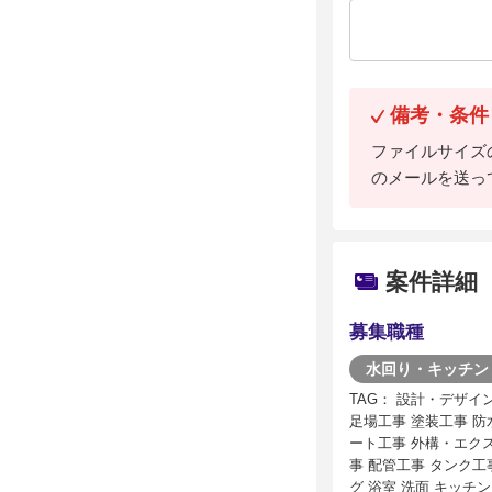
備考・条件
ファイルサイズの上
のメールを送っ
案件詳細
募集職種
水回り・キッチン
TAG： 設計・デザイ
足場工事 塗装工事 防
ート工事 外構・エクス
事 配管工事 タンク工
グ 浴室 洗面 キッチ