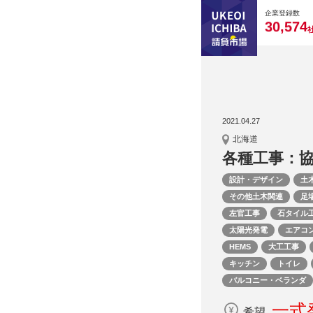
0
0
0
0
0
企業登録数
,
3
0
5
7
4
2021.04.27
北海道
各種工事：
設計・デザイン
土
その他土木関連
足
左官工事
石タイル
太陽光発電
エアコ
HEMS
大工工事
キッチン
トイレ
バルコニー・ベランダ
一式発
希望