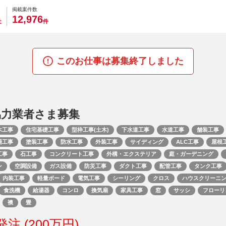
0
0
0
0
0
掲載案件数
,
1
2
9
7
6
社
件
このお仕事は募集終了しました
協力業者さま募集
木工事
住宅基礎工事
型枠工事(土木)
下水道工事
水道工事
舗装工事
場工事
塗装工事
防水工事
外装工事
サイディング
ALC工事
屋根
工事
石工事
コンクリート工事
外構・エクステリア
庭・ガーデニング
ン
空調設備
ガス設備
防災工事
ダクト工事
配管工事
タンク工事
内装工事
軽量ボード
電気工事
シーリング
クロス
ハウスクリーニ
食洗機
給湯器
コンロ
換気扇
家具工事
窓
サッシ
フローリ
襖
畳
注 (200万円)