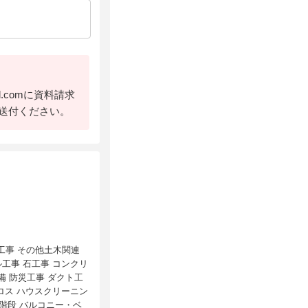
l.comに資料請求
送付ください。
体工事 その他土木関連
ル工事 石工事 コンクリ
備 防災工事 ダクト工
クロス ハウスクリーニン
 階段 バルコニー・ベ