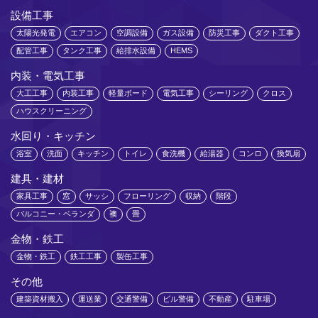
設備工事
太陽光発電
エアコン
空調設備
ガス設備
防災工事
ダクト工事
配管工事
タンク工事
給排水設備
HEMS
内装・電気工事
大工工事
内装工事
軽量ボード
電気工事
シーリング
クロス
ハウスクリーニング
水回り・キッチン
浴室
洗面
キッチン
トイレ
食洗機
給湯器
コンロ
換気扇
建具・建材
家具工事
窓
サッシ
フローリング
収納
階段
バルコニー・ベランダ
襖
畳
金物・鉄工
金物・鉄工
鉄工工事
製缶工事
その他
建築資材搬入
運送業
交通警備
ビル警備
不動産
駐車場