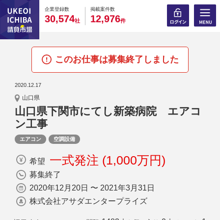
0
0
0
0
0
0
0
0
0
0
企業登録数
掲載案件数
,
,
3
0
5
7
4
1
2
9
7
6
社
件
このお仕事は募集終了しました
2020.12.17
山口県
山口県下関市にてし新築病院 エアコ
ン工事
エアコン
空調設備
一式発注 (1,000万円)
希望
募集終了
2020年12月20日 〜 2021年3月31日
株式会社アサダエンタープライズ