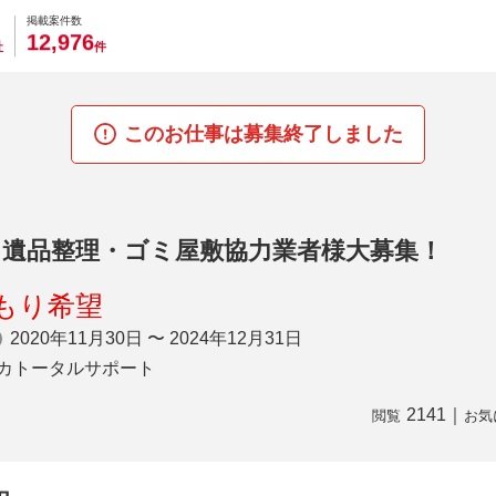
0
0
0
0
0
掲載案件数
,
1
2
9
7
6
社
件
このお仕事は募集終了しました
・遺品整理・ゴミ屋敷協力業者様大募集！
もり希望
2020年11月30日 〜 2024年12月31日
カトータルサポート
2141
｜
閲覧
お気