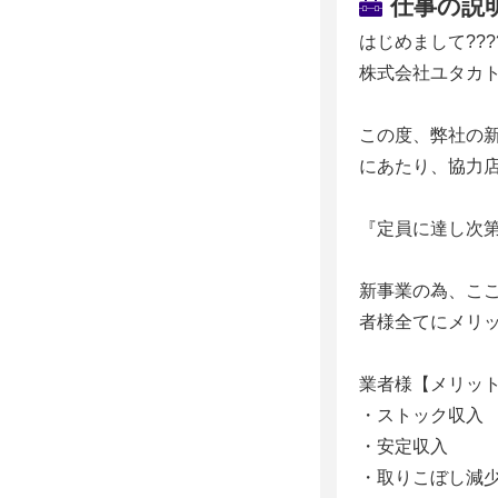
仕事の説
はじめまして???
株式会社ユタカ
この度、弊社の新
にあたり、協力店
『定員に達し次
新事業の為、こ
者様全てにメリット
業者様【メリッ
・ストック収入
・安定収入
・取りこぼし減