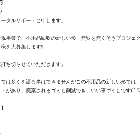
明
?
トータルサポートと申します。
規事業で、不用品回収の新しい形「無駄を無くそうプロジェクト
様を大募集します‼️
第打ち切らせていただきます』
こでは多くを語る事はできませんがこの不用品の新しい形では
があり、廃棄されるゴミも削減でき、いい事づくしです( ´ ▽ `
ト】
少