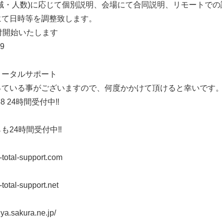
域・人数)に応じて個別説明、会場にて合同説明、リモートで
にて日時等を調整致します。
り受付開始いたします
39
トータルサポート
っている事がございますので、何度かかけて頂けると幸いです
038 24時間受付中‼︎
24時間受付中‼︎
-total-support.com
total-support.net
iya.sakura.ne.jp/