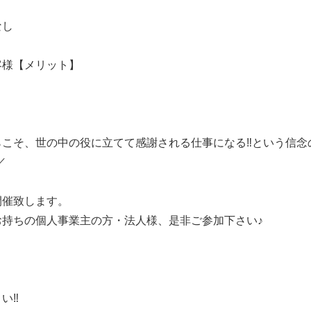
なし
客様【メリット】
こそ、世の中の役に立てて感謝される仕事になる‼️という信念
／
開催致します。
お持ちの個人事業主の方・法人様、是非ご参加下さい♪
』
‼️