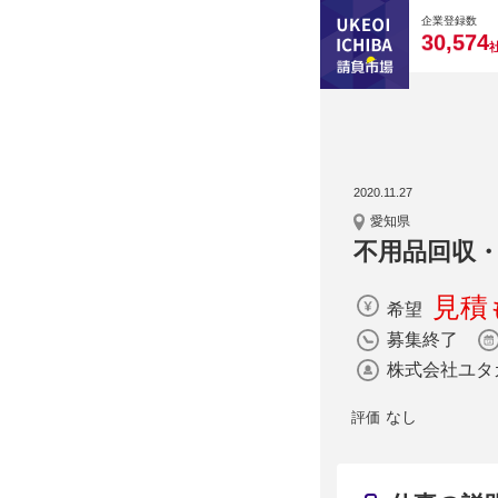
0
0
0
0
0
企業登録数
,
3
0
5
7
4
2020.11.27
愛知県
不用品回収
見積
希望
募集終了
株式会社ユタ
なし
評価