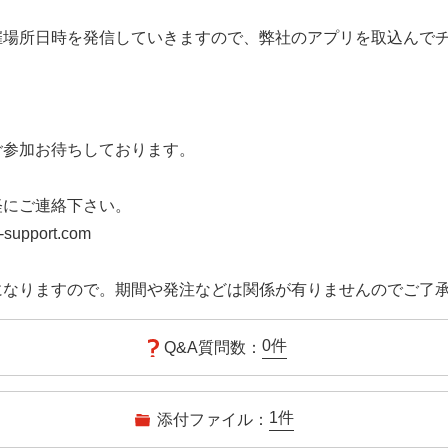
催場所日時を発信していきますので、弊社のアプリを取込んで
ご参加お待ちしております。
軽にご連絡下さい。
l-support.com
なりますので。期間や発注などは関係が有りませんのでご了承下さ
0
件
Q&A質問数：
1
件
添付ファイル：