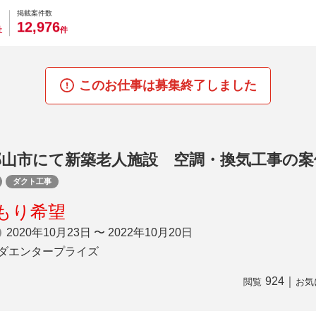
0
0
0
0
0
掲載案件数
,
1
2
9
7
6
社
件
このお仕事は募集終了しました
郡山市にて新築老人施設 空調・換気工事の案
ダクト工事
もり希望
2020年10月23日 〜 2022年10月20日
ダエンタープライズ
924
｜
閲覧
お気