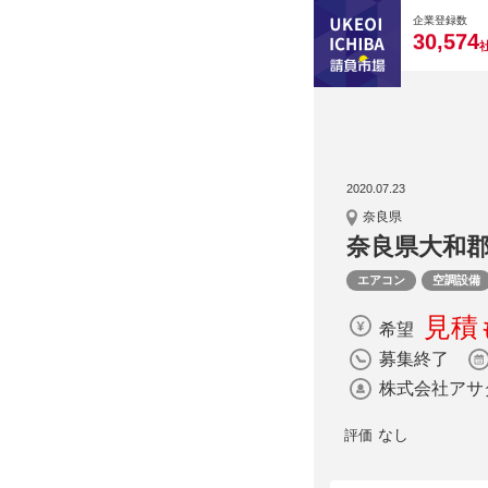
0
0
0
0
0
企業登録数
,
3
0
5
7
4
2020.07.23
奈良県
奈良県大和
エアコン
空調設備
見積
希望
募集終了
株式会社アサ
なし
評価