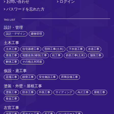
お問い合わせ
ログイン
パスワードを忘れた方
TAG LIST
設計・管理
設計・デザイン
建物管理
土木工事
土木工事
住宅基礎工事
型枠工事(土木)
下水道工事
水道工事
推進工事
地盤改良(補強)工事
杭工事
鉄筋工事(土木)
舗装工事
解体工事
その他土木関連
仮設・鳶工事
足場工事
鉄骨工事
安全施設工事
昇降設備工事
塗装・外壁・屋根工事
塗装工事
防水工事
外装工事
サイディング
ALC工事
屋根工事
板金工事
左官工事
左官工事
石タイル工事
石工事
コンクリート工事