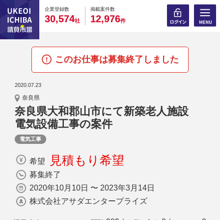
0
0
0
0
0
0
0
0
0
0
企業登録数
掲載案件数
,
,
3
0
5
7
4
1
2
9
7
6
社
件
このお仕事は募集終了しました
2020.07.23
奈良県
奈良県大和郡山市にて新築老人施設
電気設備工事の案件
電気工事
見積もり希望
希望
募集終了
2020年10月10日 〜 2023年3月14日
株式会社アサダエンタープライズ