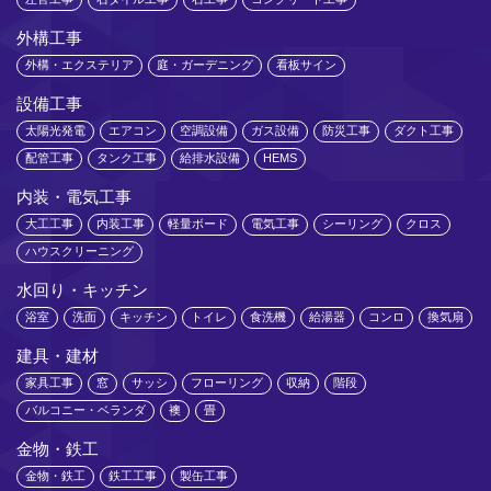
外構工事
外構・エクステリア
庭・ガーデニング
看板サイン
設備工事
太陽光発電
エアコン
空調設備
ガス設備
防災工事
ダクト工事
配管工事
タンク工事
給排水設備
HEMS
内装・電気工事
大工工事
内装工事
軽量ボード
電気工事
シーリング
クロス
ハウスクリーニング
水回り・キッチン
浴室
洗面
キッチン
トイレ
食洗機
給湯器
コンロ
換気扇
建具・建材
家具工事
窓
サッシ
フローリング
収納
階段
バルコニー・ベランダ
襖
畳
金物・鉄工
金物・鉄工
鉄工工事
製缶工事