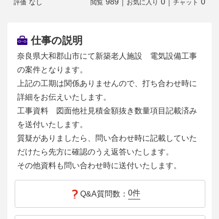
989
｜
0
｜
0
なし
評価
閲覧
お気に入り
チャット
仕事の説明
奈良県大和郡山市にて新築老人施設 電気設備工事
の案件となります。
上記の工期は関係ありませんので、打ち合わせ時に
詳細をお伝えいたします。
工事資料 図面他社見積金額抜き数量項目記載済み
を送付いたします。
質疑がありましたら、問い合わせ時に記載していた
だけたら先方に確認のうえ返答いたします。
その他資料も問い合わせ時に送付いたします。
0
件
Q&A質問数：