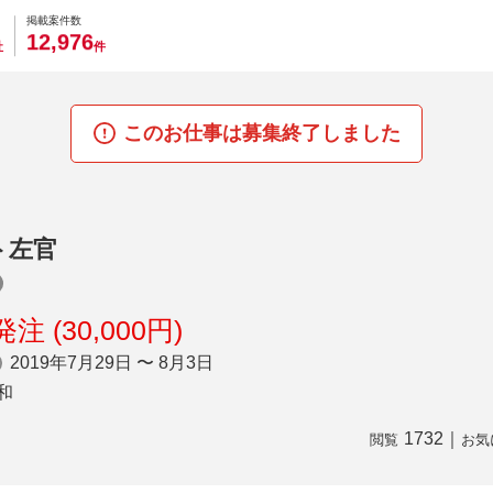
0
0
0
0
0
掲載案件数
,
1
2
9
7
6
社
件
このお仕事は募集終了しました
ト左官
注 (30,000円)
2019年7月29日 〜 8月3日
和
1732
｜
閲覧
お気