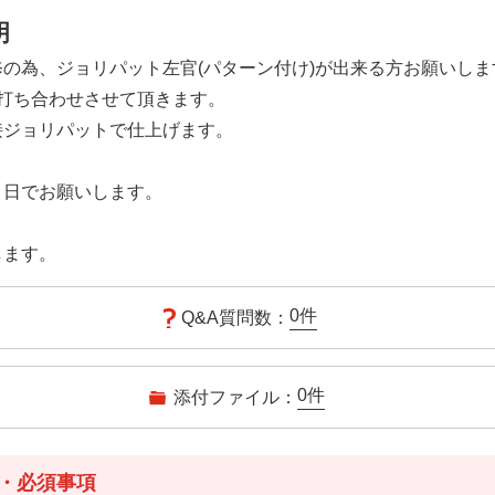
明
の為、ジョリパット左官(パターン付け)が出来る方お願いしま
は打ち合わせさせて頂きます。
接ジョリパットで仕上げます。
１日でお願いします。
します。
0
件
Q&A質問数：
0
件
添付ファイル：
・必須事項