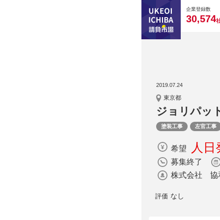
0
0
0
0
0
企業登録数
,
3
0
5
7
4
2019.07.24
東京都
ジョリパッ
塗装工事
左官工事
人日発
希望
募集終了
株式会社 協
なし
評価