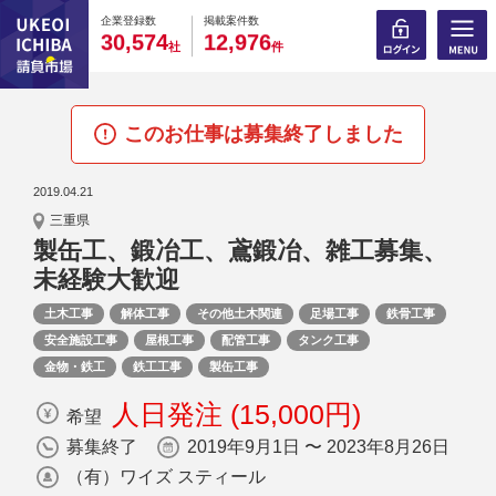
0
0
0
0
0
0
0
0
0
0
企業登録数
掲載案件数
,
,
3
0
5
7
4
1
2
9
7
6
社
件
このお仕事は募集終了しました
2019.04.21
三重県
製缶工、鍛冶工、鳶鍛冶、雑工募集、
未経験大歓迎
土木工事
解体工事
その他土木関連
足場工事
鉄骨工事
安全施設工事
屋根工事
配管工事
タンク工事
金物・鉄工
鉄工工事
製缶工事
人日発注 (15,000円)
希望
募集終了
2019年9月1日 〜 2023年8月26日
（有）ワイズ スティール