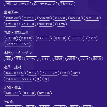
外構・エクステリア
庭・ガーデニング
看板サイン
設備工事
太陽光発電
エアコン
空調設備
ガス設備
防災工事
ダクト工事
配管工事
タンク工事
給排水設備
HEMS
内装・電気工事
大工工事
内装工事
軽量ボード
電気工事
シーリング
クロス
ハウスクリーニング
水回り・キッチン
浴室
洗面
キッチン
トイレ
食洗機
給湯器
コンロ
換気扇
建具・建材
家具工事
窓
サッシ
フローリング
収納
階段
バルコニー・ベランダ
襖
畳
金物・鉄工
金物・鉄工
鉄工工事
製缶工事
その他