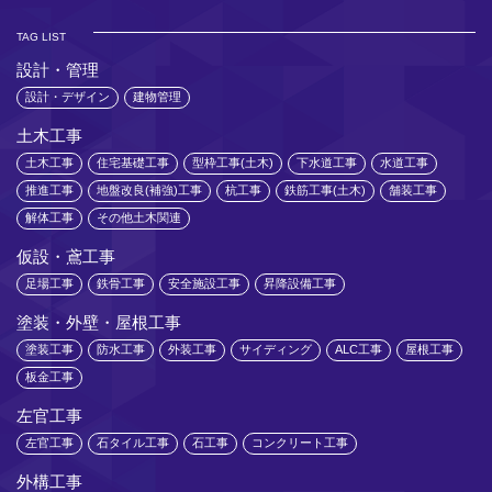
TAG LIST
設計・管理
設計・デザイン
建物管理
土木工事
土木工事
住宅基礎工事
型枠工事(土木)
下水道工事
水道工事
推進工事
地盤改良(補強)工事
杭工事
鉄筋工事(土木)
舗装工事
解体工事
その他土木関連
仮設・鳶工事
足場工事
鉄骨工事
安全施設工事
昇降設備工事
塗装・外壁・屋根工事
塗装工事
防水工事
外装工事
サイディング
ALC工事
屋根工事
板金工事
左官工事
左官工事
石タイル工事
石工事
コンクリート工事
外構工事