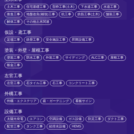
土木工事
住宅基礎工事
型枠工事(土木)
下水道工事
水道工事
推進工事
地盤改良(補強)工事
杭工事
鉄筋工事(土木)
舗装工事
解体工事
その他土木関連
仮設・鳶工事
足場工事
鉄骨工事
安全施設工事
昇降設備工事
塗装・外壁・屋根工事
塗装工事
防水工事
外装工事
サイディング
ALC工事
屋根工事
板金工事
左官工事
左官工事
石タイル工事
石工事
コンクリート工事
外構工事
外構・エクステリア
庭・ガーデニング
看板サイン
設備工事
太陽光発電
エアコン
空調設備
ガス設備
防災工事
ダクト工事
配管工事
タンク工事
給排水設備
HEMS