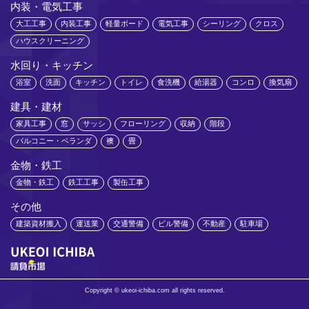
内装・電気工事
大工工事
内装工事
軽量ボード
電気工事
シーリング
クロス
ハウスクリーニング
水回り・キッチン
浴室
洗面
キッチン
トイレ
食洗機
給湯器
コンロ
換気扇
建具・建材
家具工事
窓
サッシ
フローリング
収納
階段
バルコニー・ベランダ
襖
畳
金物・鉄工
金物・鉄工
鉄工工事
製缶工事
その他
建築資材搬入
運送業
交通警備
ビル警備
不動産
駐車場
Copyright © ukeoi-ichiba.com all rights reserved.