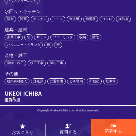
ハウスクリーニング
水回り・キッチン
浴室
洗面
キッチン
トイレ
食洗機
給湯器
コンロ
換気扇
建具・建材
家具工事
窓
サッシ
フローリング
収納
階段
バルコニー・ベランダ
襖
畳
金物・鉄工
金物・鉄工
鉄工工事
製缶工事
その他
建築資材搬入
運送業
交通警備
ビル警備
不動産
駐車場
Copyright © ukeoi-ichiba.com all rights reserved.
応募する
質問する
お気に入り