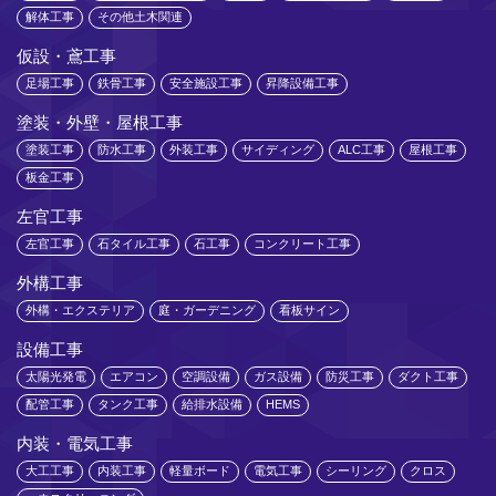
解体工事
その他土木関連
仮設・鳶工事
足場工事
鉄骨工事
安全施設工事
昇降設備工事
塗装・外壁・屋根工事
塗装工事
防水工事
外装工事
サイディング
ALC工事
屋根工事
板金工事
左官工事
左官工事
石タイル工事
石工事
コンクリート工事
外構工事
外構・エクステリア
庭・ガーデニング
看板サイン
設備工事
太陽光発電
エアコン
空調設備
ガス設備
防災工事
ダクト工事
配管工事
タンク工事
給排水設備
HEMS
内装・電気工事
大工工事
内装工事
軽量ボード
電気工事
シーリング
クロス