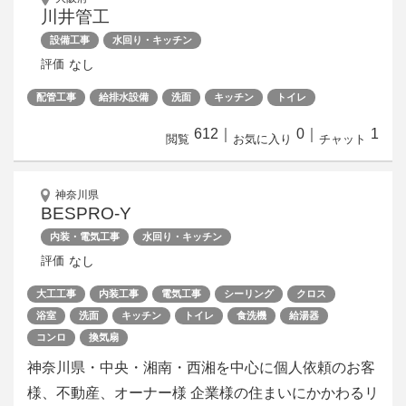
川井管工
設備工事
水回り・キッチン
なし
評価
配管工事
給排水設備
洗面
キッチン
トイレ
612
｜
0
｜
1
閲覧
お気に入り
チャット
神奈川県
BESPRO-Y
内装・電気工事
水回り・キッチン
なし
評価
大工工事
内装工事
電気工事
シーリング
クロス
浴室
洗面
キッチン
トイレ
食洗機
給湯器
コンロ
換気扇
神奈川県・中央・湘南・西湘​を中心に個人依頼のお客
様、不動産、オーナー様 企業様の住まいにかかわるリ