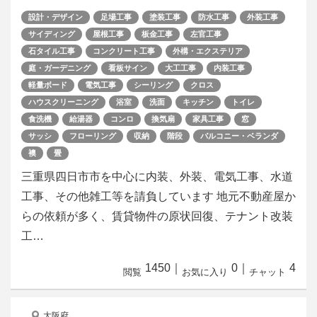
設計・デザイン
足場工事
塗装工事
防水工事
外装工事
サイディング
屋根工事
板金工事
左官工事
石タイル工事
コンクリート工事
外構・エクステリア
庭・ガーデニング
看板サイン
大工工事
内装工事
軽量ボード
電気工事
シーリング
クロス
ハウスクリーニング
浴室
洗面
キッチン
トイレ
食洗機
給湯器
コンロ
換気扇
家具工事
窓
サッシ
フローリング
収納
階段
バルコニー・ベランダ
襖
畳
三重県四日市市を中心に内装、外装、電気工事、水道
工事、その他雑工等を請負しています 地元不動産屋か
らの依頼が多く、賃貸物件の原状回復、テナント改装
工…
1450
｜
0
｜
4
閲覧
お気に入り
チャット
大阪府