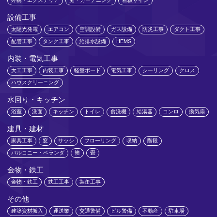
設備工事
太陽光発電
エアコン
空調設備
ガス設備
防災工事
ダクト工事
配管工事
タンク工事
給排水設備
HEMS
内装・電気工事
大工工事
内装工事
軽量ボード
電気工事
シーリング
クロス
ハウスクリーニング
水回り・キッチン
浴室
洗面
キッチン
トイレ
食洗機
給湯器
コンロ
換気扇
建具・建材
家具工事
窓
サッシ
フローリング
収納
階段
バルコニー・ベランダ
襖
畳
金物・鉄工
金物・鉄工
鉄工工事
製缶工事
その他
建築資材搬入
運送業
交通警備
ビル警備
不動産
駐車場