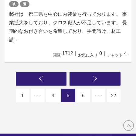
襖
畳
弊社は一都三県を中心に内装業を行っております。 事
業拡大をしており、クロス職人が不足しています。 長
期的なお付き合いを希望しており、手間請け、材工
請…
1712
｜
0
｜
4
閲覧
お気に入り
チャット
1
4
5
6
22
・・・
・・・