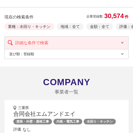
30,574
現在の検索条件
件
企業登録数
業種：水回り・キッチン
地域：全て
金額：全て
評価：
詳細な条件で検索
並び順：
登録順
COMPANY
事業者一覧
三重県
合同会社エムアンドエイ
塗装・外壁・屋根工事
内装・電気工事
水回り・キッチン
なし
評価