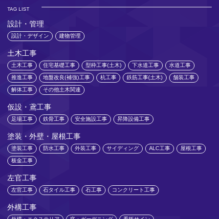
TAG LIST
設計・管理
設計・デザイン
建物管理
土木工事
土木工事
住宅基礎工事
型枠工事(土木)
下水道工事
水道工事
推進工事
地盤改良(補強)工事
杭工事
鉄筋工事(土木)
舗装工事
解体工事
その他土木関連
仮設・鳶工事
足場工事
鉄骨工事
安全施設工事
昇降設備工事
塗装・外壁・屋根工事
塗装工事
防水工事
外装工事
サイディング
ALC工事
屋根工事
板金工事
左官工事
左官工事
石タイル工事
石工事
コンクリート工事
外構工事
外構・エクステリア
庭・ガーデニング
看板サイン