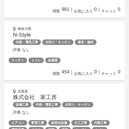
981
｜
0
｜
0
閲覧
お気に入り
チャット
神奈川県
N-Style
内装・電気工事
水回り・キッチン
建具・建材
なし
評価
キッチン
トイレ
給湯器
454
｜
0
｜
0
閲覧
お気に入り
チャット
北海道
株式会社 家工房
設備工事
内装・電気工事
水回り・キッチン
なし
評価
エアコン
配管工事
給排水設備
大工工事
内装工事