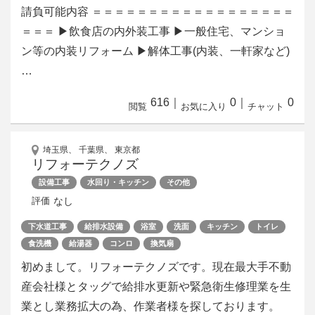
請負可能内容 ＝＝＝＝＝＝＝＝＝＝＝＝＝＝＝＝＝＝
＝＝＝ ▶飲食店の内外装工事 ▶一般住宅、マンショ
ン等の内装リフォーム ▶解体工事(内装、一軒家など)
…
616
｜
0
｜
0
閲覧
お気に入り
チャット
埼玉県、 千葉県、 東京都
リフォーテクノズ
設備工事
水回り・キッチン
その他
なし
評価
下水道工事
給排水設備
浴室
洗面
キッチン
トイレ
食洗機
給湯器
コンロ
換気扇
初めまして。リフォーテクノズです。現在最大手不動
産会社様とタッグで給排水更新や緊急衛生修理業を生
業とし業務拡大の為、作業者様を探しております。