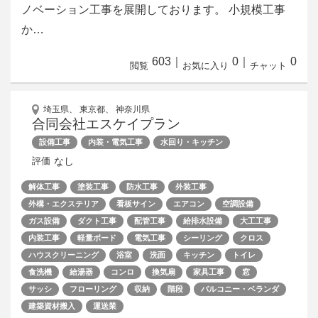
ノベーション工事を展開しております。 小規模工事
か…
603
｜
0
｜
0
閲覧
お気に入り
チャット
埼玉県、 東京都、 神奈川県
合同会社エスケイプラン
設備工事
内装・電気工事
水回り・キッチン
なし
評価
解体工事
塗装工事
防水工事
外装工事
外構・エクステリア
看板サイン
エアコン
空調設備
ガス設備
ダクト工事
配管工事
給排水設備
大工工事
内装工事
軽量ボード
電気工事
シーリング
クロス
ハウスクリーニング
浴室
洗面
キッチン
トイレ
食洗機
給湯器
コンロ
換気扇
家具工事
窓
サッシ
フローリング
収納
階段
バルコニー・ベランダ
建築資材搬入
運送業