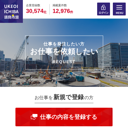
0
0
0
0
0
0
0
0
0
0
企業登録数
掲載案件数
,
,
3
0
5
7
4
1
2
9
7
6
社
件
仕事を発注したい方
お仕事を依頼したい
REQUEST
新規で登録
お仕事を
の方
仕事の内容を登録する