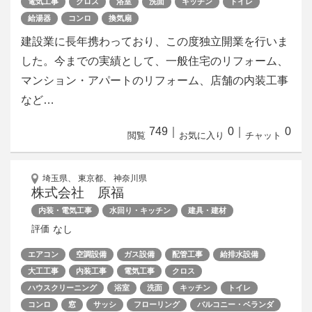
電気工事
クロス
浴室
洗面
キッチン
トイレ
給湯器
コンロ
換気扇
建設業に長年携わっており、この度独立開業を行いま
した。今までの実績として、一般住宅のリフォーム、
マンション・アパートのリフォーム、店舗の内装工事
など…
749
｜
0
｜
0
閲覧
お気に入り
チャット
埼玉県、 東京都、 神奈川県
株式会社 原福
内装・電気工事
水回り・キッチン
建具・建材
なし
評価
エアコン
空調設備
ガス設備
配管工事
給排水設備
大工工事
内装工事
電気工事
クロス
ハウスクリーニング
浴室
洗面
キッチン
トイレ
コンロ
窓
サッシ
フローリング
バルコニー・ベランダ