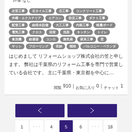
なし
評価
左官工事
石タイル工事
石工事
コンクリート工事
外構・エクステリア
エアコン
防災工事
ダクト工事
配管工事
給排水設備
大工工事
内装工事
軽量ボード
電気工事
クロス
浴室
洗面
キッチン
トイレ
食洗機
給湯器
コンロ
換気扇
家具工事
窓
サッシ
フローリング
収納
階段
バルコニー・ベランダ
はじめまして リフォームショップ株式会社の笠と申し
ます。 弊社は千葉県のリフォーム工事を専門で営業し
ている会社です。 主に千葉県・東京都を中心に…
910
｜
0
｜
1
閲覧
お気に入り
チャット
1
4
5
6
18
・・・
・・・