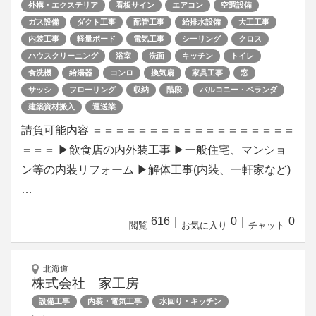
外構・エクステリア
看板サイン
エアコン
空調設備
ガス設備
ダクト工事
配管工事
給排水設備
大工工事
内装工事
軽量ボード
電気工事
シーリング
クロス
ハウスクリーニング
浴室
洗面
キッチン
トイレ
食洗機
給湯器
コンロ
換気扇
家具工事
窓
サッシ
フローリング
収納
階段
バルコニー・ベランダ
建築資材搬入
運送業
請負可能内容 ＝＝＝＝＝＝＝＝＝＝＝＝＝＝＝＝＝＝
＝＝＝ ▶飲食店の内外装工事 ▶一般住宅、マンショ
ン等の内装リフォーム ▶解体工事(内装、一軒家など)
…
616
｜
0
｜
0
閲覧
お気に入り
チャット
北海道
株式会社 家工房
設備工事
内装・電気工事
水回り・キッチン