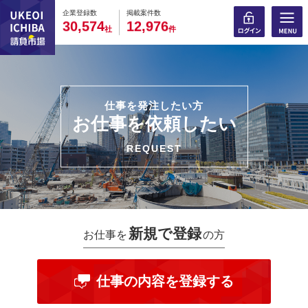
0
0
0
0
0
0
0
0
0
0
企業登録数
掲載案件数
,
,
3
0
5
7
4
1
2
9
7
6
社
件
仕事を発注したい方
お仕事を依頼したい
REQUEST
新規で登録
お仕事を
の方
仕事の内容を登録する