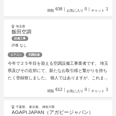
638
｜
0
｜
1
閲覧
お気に入り
チャット
埼玉県
飯田空調
設備工事
なし
評価
エアコン
空調設備
今年で２５年目を迎える空調設備工事業者です。 埼玉
県及びその近郊にて、新たなお取引様と繋がりを持ち
たく登録致しました。 個人ではありますが、これま…
612
｜
0
｜
1
閲覧
お気に入り
チャット
千葉県、 東京都、 神奈川県
AGAPI JAPAN（アガピージャパン）