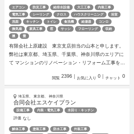
エアコン
防災工事
給排水設備
大工工事
内装工事
電気工事
シーリング
クロス
ハウスクリーニング
浴室
洗面
キッチン
トイレ
食洗機
給湯器
コンロ
換気扇
家具工事
窓
サッシ
フローリング
収納
襖
畳
有限会社上原建設 東京支店担当の山本と申します。
弊社は東京都、埼玉県、千葉県、神奈川県のエリアに
て マンションのリノベーション・リフォーム工事を…
2396
｜
0
｜
0
閲覧
お気に入り
チャット
埼玉県、 東京都、 神奈川県
合同会社エスケイプラン
設備工事
内装・電気工事
水回り・キッチン
なし
評価
解体工事
塗装工事
防水工事
外装工事