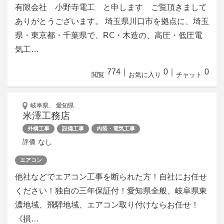
有限会社 小野寺電工 と申します ご覧頂きまして
ありがとうございます。 埼玉県川口市を拠点に、埼玉
県・東京都・千葉県で、RⅭ・木造の、高圧・低圧電
気工…
774
｜
0
｜
0
閲覧
お気に入り
チャット
岐阜県、 愛知県
米澤工務店
外構工事
設備工事
内装・電気工事
なし
評価
エアコン
他社などでエアコン工事を断られた方！自社にお任せ
ください！独自の三年保証付！愛知県全般、岐阜県東
濃地域、飛騨地域、エアコン取り付けならお任せ！
《損…