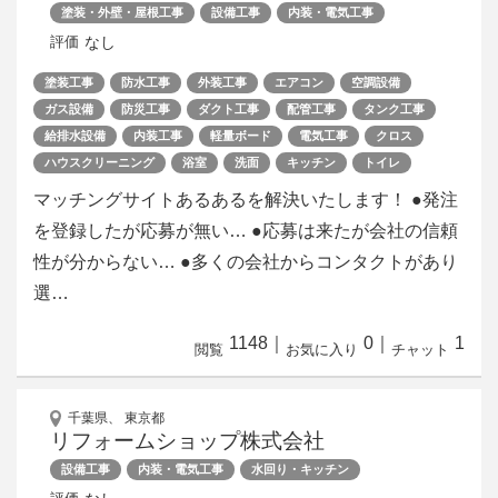
塗装・外壁・屋根工事
設備工事
内装・電気工事
なし
評価
塗装工事
防水工事
外装工事
エアコン
空調設備
ガス設備
防災工事
ダクト工事
配管工事
タンク工事
給排水設備
内装工事
軽量ボード
電気工事
クロス
ハウスクリーニング
浴室
洗面
キッチン
トイレ
マッチングサイトあるあるを解決いたします！ ●発注
を登録したが応募が無い… ●応募は来たが会社の信頼
性が分からない… ●多くの会社からコンタクトがあり
選…
1148
｜
0
｜
1
閲覧
お気に入り
チャット
千葉県、 東京都
リフォームショップ株式会社
設備工事
内装・電気工事
水回り・キッチン