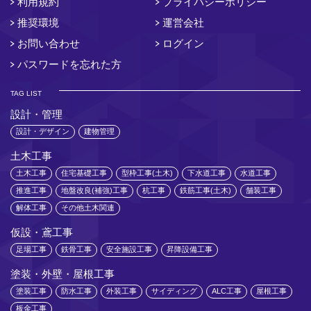
利用規約
プライバシーポリシー
推奨環境
運営会社
お問い合わせ
ログイン
パスワードを忘れた方
TAG LIST
設計・管理
設計・デザイン
建物管理
土木工事
土木工事
住宅基礎工事
型枠工事(土木)
下水道工事
水道工事
推進工事
地盤改良(補強)工事
杭工事
鉄筋工事(土木)
舗装工事
解体工事
その他土木関連
仮設・鳶工事
足場工事
鉄骨工事
安全施設工事
昇降設備工事
塗装・外壁・屋根工事
塗装工事
防水工事
外装工事
サイディング
ALC工事
屋根工事
板金工事