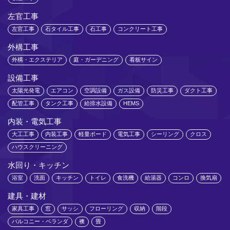
左官工事
左官工事
石タイル工事
石工事
コンクリート工事
外構工事
外構・エクステリア
庭・ガーデニング
看板サイン
設備工事
太陽光発電
エアコン
空調設備
ガス設備
防災工事
ダクト工事
配管工事
タンク工事
給排水設備
HEMS
内装・電気工事
大工工事
内装工事
軽量ボード
電気工事
シーリング
クロス
ハウスクリーニング
水回り・キッチン
浴室
洗面
キッチン
トイレ
食洗機
給湯器
コンロ
換気扇
建具・建材
家具工事
窓
サッシ
フローリング
収納
階段
バルコニー・ベランダ
襖
畳