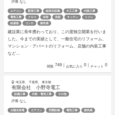
なし
評価
エアコン
配管工事
給排水設備
大工工事
内装工事
電気工事
クロス
浴室
洗面
キッチン
トイレ
給湯器
コンロ
換気扇
建設業に長年携わっており、この度独立開業を行いま
した。今までの実績として、一般住宅のリフォーム、
マンション・アパートのリフォーム、店舗の内装工事
など…
749
｜
0
｜
0
閲覧
お気に入り
チャット
埼玉県、 千葉県、 東京都
有限会社 小野寺電工
設備工事
内装・電気工事
その他
なし
評価
太陽光発電
エアコン
空調設備
電気工事
換気扇