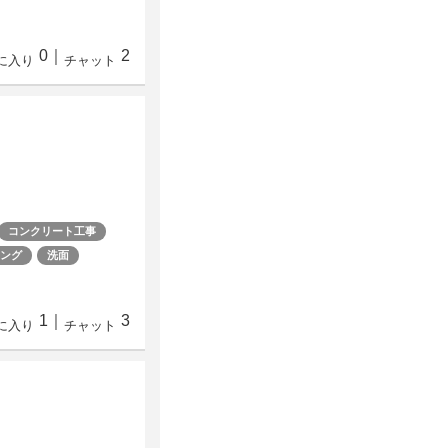
0
｜
2
に入り
チャット
コンクリート工事
ング
洗面
1
｜
3
に入り
チャット