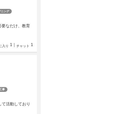
デニング
必要なだけ、教育
1
｜
1
に入り
チャット
工事
して活動しており