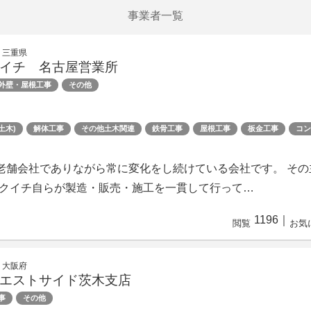
事業者一覧
 三重県
イチ 名古屋営業所
外壁・屋根工事
その他
土木)
解体工事
その他土木関連
鉄骨工事
屋根工事
板金工事
コン
の老舗会社でありながら常に変化をし続けている会社です。 そ
クイチ自らが製造・販売・施工を一貫して行って…
1196
｜
閲覧
お気
 大阪府
エストサイド茨木支店
事
その他