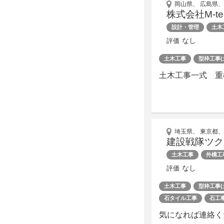
岡山県、 広島県、
株式会社M-te
設計・管理
土木
なし
評価
土木工事
型枠工事(
土木工事一式 重
埼玉県、 東京都、
建設戦隊ツク
土木工事
外構工
なし
評価
土木工事
型枠工事(
石タイル工事
石工
気になれば連絡くださ