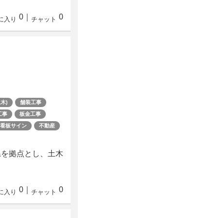
0
｜
0
に入り
チャット
木)
舗装工事
工事
板金工事
看板サイン
不動産
県を拠点とし、土木
0
｜
0
に入り
チャット