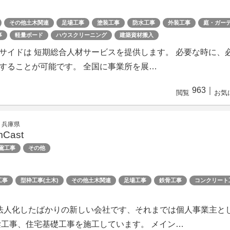
その他土木関連
足場工事
塗装工事
防水工事
外装工事
庭・ガー
事
軽量ボード
ハウスクリーニング
建築資材搬入
サイドは 短期総合人材サービスを提供します。 必要な時に、
することが可能です。 全国に事業所を展…
963
｜
閲覧
お気
 兵庫県
Cast
鳶工事
その他
工事
型枠工事(土木)
その他土木関連
足場工事
鉄骨工事
コンクリート
法人化したばかりの新しい会社です、それまでは個人事業主と
梁工事、住宅基礎工事を施工しています。 メイン…