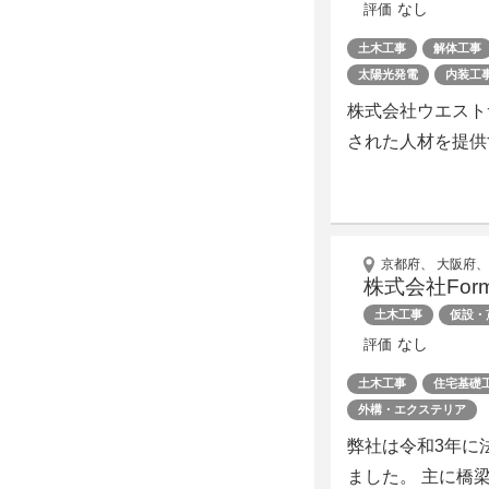
なし
評価
土木工事
解体工事
太陽光発電
内装工
株式会社ウエスト
された人材を提供
京都府、 大阪府、
株式会社Form
土木工事
仮設・
なし
評価
土木工事
住宅基礎
外構・エクステリア
弊社は令和3年に
ました。 主に橋