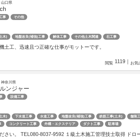
 山口県
ch
工事
その他
土木)
地盤改良(補強)工事
解体工事
その他土木関連
石工事
機土工、迅速且つ正確な仕事がモットーです。
1119
｜
閲覧
お気
 神奈川県
ルンジャー
事
設備工事
土木)
下水道工事
水道工事
地盤改良(補強)工事
鉄筋工事(土木)
舗装
事
コンクリート工事
外構・エクステリア
ダクト工事
駐車場
い。 TEL080-8037-9592 １級土木施工管理技士取得 ドロ