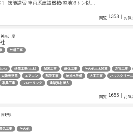
センス］ 技能講習 車両系建設機械(整地)3トン以…
1358
｜
閲覧
お気
 神奈川県
社
事
外構工事
土木)
鉄筋工事(土木)
舗装工事
解体工事
その他土木関連
左官工事
太陽光発電
エアコン
配管工事
給排水設備
大工工事
ハウスクリーニ
家具工事
フローリング
建築資材搬入
1655
｜
閲覧
お気
 長野県
電気工事
その他