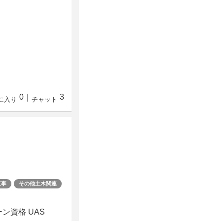
0
｜
3
に入り
チャット
工事
その他土木関連
ーン資格 UAS