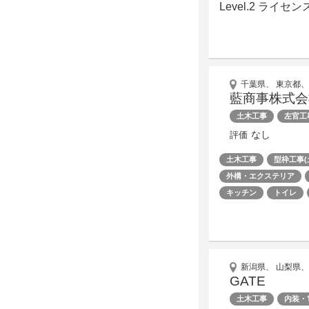
Level.2 ライ
千葉県、 東京都、
藍商事株式会
土木工事
左官工
なし
評価
土木工事
型枠工事(
外構・エクステリア
キッチン
トイレ
新潟県、 山梨県、
GATE
土木工事
内装・