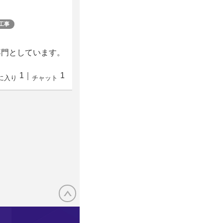
工事
専門としています。
1
｜
1
に入り
チャット