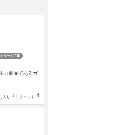
クリート工事
の主力商品であるガ
1
｜
4
に入り
チャット