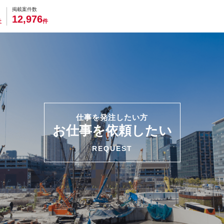
0
0
0
0
0
掲載案件数
,
1
2
9
7
6
社
件
仕事を発注したい方
お仕事を依頼したい
REQUEST