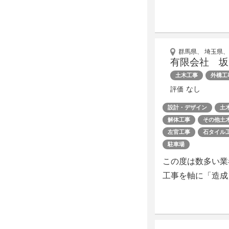
群馬県、 埼玉県、
有限会社 坂
土木工事
外構工
なし
評価
設計・デザイン
土
解体工事
その他土
左官工事
石タイル
駐車場
この度は数多い業
工事を軸に「造成