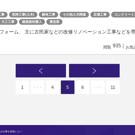
工事
型枠工事(土木)
解体工事
その他土木関連
足場工事
コンクリート
大工工事
建築資材搬入
運送業
フォーム、 主に古民家などの改修リノベーション工事などを
935
｜
閲覧
お気
1
4
5
6
11
・・・
・・・
 お仕事を依頼したい