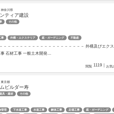
 神奈川県
ンティア建設
事
その他
工事
外構・エクステリア
庭・ガーデニング
不動産
－－－－－－－－－－－－－－－－－－－－－－ 外構及びエク
事 石材工事 一般土木開発…
1119
｜
閲覧
お気
 東京都
ムビルダー寿
建具・建材
その他
物管理
下水道工事
水道工事
解体工事
足場工事
庭・ガーデニング