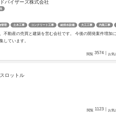
ドバイザーズ株式会社
他
物管理
土木工事
コンクリート工事
給排水設備
大工工事
内装工事
、不動産の売買と建築を営む会社です。 今後の開発案件増加
集しています。
3574
｜
閲覧
お気
スロットル
1123
｜
閲覧
お気