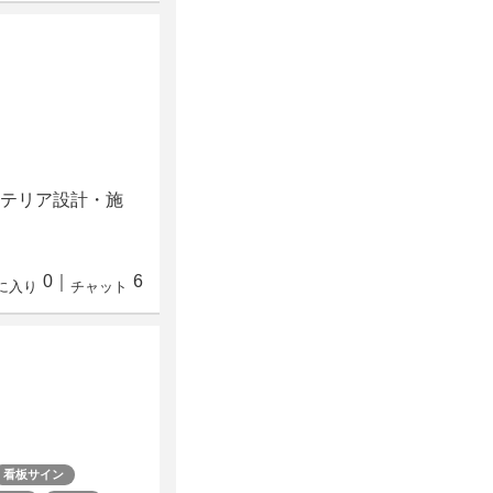
ステリア設計・施
0
｜
6
に入り
チャット
看板サイン