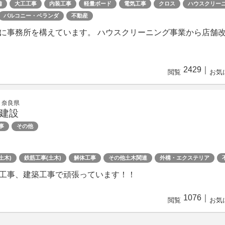
備
大工工事
内装工事
軽量ボード
電気工事
クロス
ハウスクリー
バルコニー・ベランダ
不動産
に事務所を構えています。 ハウスクリーニング事業から店舗
2429
｜
閲覧
お気
 奈良県
建設
事
その他
土木)
鉄筋工事(土木)
解体工事
その他土木関連
外構・エクステリア
工事、建築工事で頑張っています！！
1076
｜
閲覧
お気