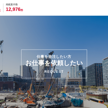
0
0
0
0
0
掲載案件数
,
1
2
9
7
6
社
件
仕事を発注したい方
お仕事を依頼したい
REQUEST