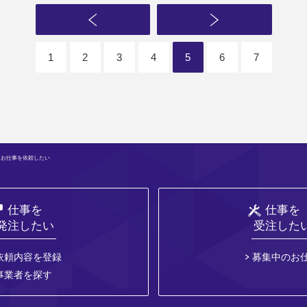
1
2
3
4
5
6
7
 お仕事を依頼したい
仕事を
仕事を
発注したい
受注した
依頼内容を登録
募集中のお
事業者を探す