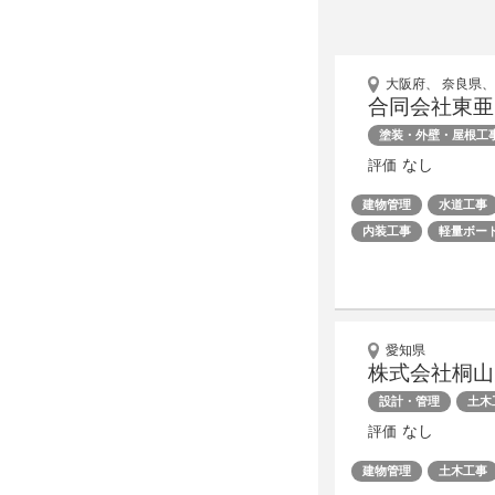
大阪府、 奈良県、
合同会社東亜
塗装・外壁・屋根工
なし
評価
建物管理
水道工事
内装工事
軽量ボー
愛知県
株式会社桐山
設計・管理
土木
なし
評価
建物管理
土木工事