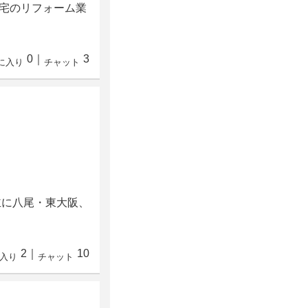
宅のリフォーム業
0
｜
3
に入り
チャット
主に八尾・東大阪、
2
｜
10
入り
チャット