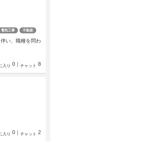
電気工事
不動産
に伴い、職種を問わ
0
｜
8
に入り
チャット
0
｜
2
に入り
チャット