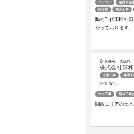
エアコン
給排水設
給湯器
家具工事
弊社千代田区神田
やっております。
京都府、 大阪府、
株式会社清和
土木工事
外構工
なし
評価
土木工事
型枠工事(
関西エリアの土木