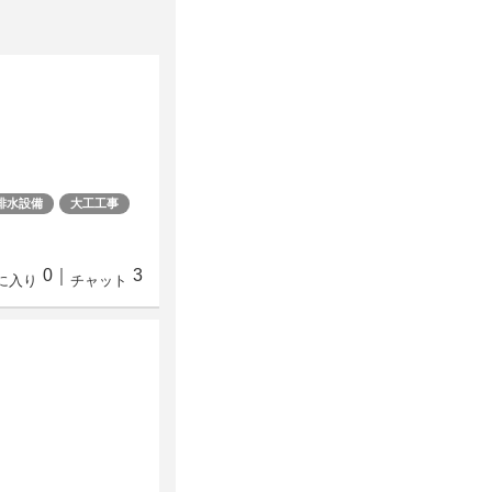
排水設備
大工工事
0
｜
3
に入り
チャット