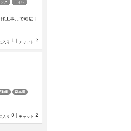
ニング
トイレ
改修工事まで幅広く
1
｜
2
に入り
チャット
不動産
駐車場
0
｜
2
に入り
チャット