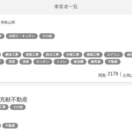
事業者一覧
 和歌山県
事
水回り・キッチン
その他
解体工事
塗装工事
防水工事
外装工事
屋根工事
エアコン
給
ド
浴室
洗面
キッチン
トイレ
食洗機
換気扇
不動産
2178
｜
閲覧
お気
充献不動産
工事
その他
不動産