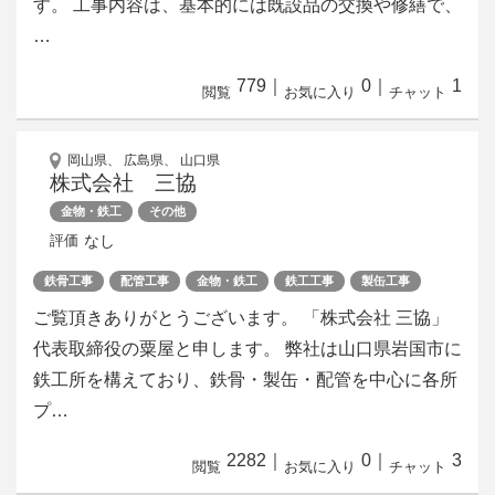
す。 工事内容は、基本的には既設品の交換や修繕で、
…
779
｜
0
｜
1
閲覧
お気に入り
チャット
岡山県、 広島県、 山口県
株式会社 三協
金物・鉄工
その他
なし
評価
鉄骨工事
配管工事
金物・鉄工
鉄工工事
製缶工事
ご覧頂きありがとうございます。 「株式会社 三協」
代表取締役の粟屋と申します。 弊社は山口県岩国市に
鉄工所を構えており、鉄骨・製缶・配管を中心に各所
プ…
2282
｜
0
｜
3
閲覧
お気に入り
チャット