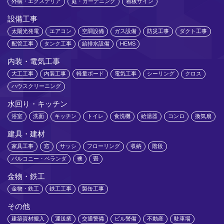
外構・エクステリア
庭・ガーデニング
看板サイン
設備工事
太陽光発電
エアコン
空調設備
ガス設備
防災工事
ダクト工事
配管工事
タンク工事
給排水設備
HEMS
内装・電気工事
大工工事
内装工事
軽量ボード
電気工事
シーリング
クロス
ハウスクリーニング
水回り・キッチン
浴室
洗面
キッチン
トイレ
食洗機
給湯器
コンロ
換気扇
建具・建材
家具工事
窓
サッシ
フローリング
収納
階段
バルコニー・ベランダ
襖
畳
金物・鉄工
金物・鉄工
鉄工工事
製缶工事
その他
建築資材搬入
運送業
交通警備
ビル警備
不動産
駐車場