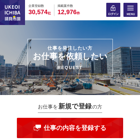
0
0
0
0
0
0
0
0
0
0
企業登録数
掲載案件数
,
,
3
0
5
7
4
1
2
9
7
6
社
件
仕事を発注したい方
お仕事を依頼したい
REQUEST
新規で登録
お仕事を
の方
仕事の内容を登録する