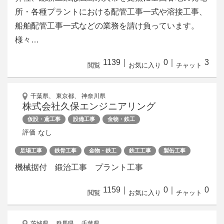
所・各種プラントにおける配管工事一式や溶接工事、
船舶配管工事一式などの業務を請け負っています。
様々…
1139
｜
0
｜
3
閲覧
お気に入り
チャット
千葉県、 東京都、 神奈川県
株式会社久保エンジニアリング
仮設・鳶工事
設備工事
金物・鉄工
なし
評価
足場工事
鉄骨工事
金物・鉄工
鉄工工事
製缶工事
機械据付 鍛治工事 プラント工事
1159
｜
0
｜
0
閲覧
お気に入り
チャット
茨城県、 群馬県、 千葉県