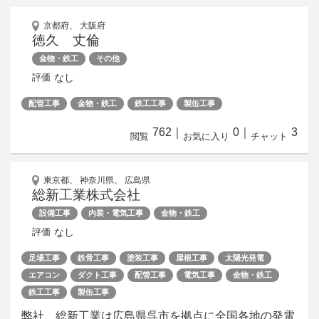
京都府、 大阪府
徳久 丈倫
金物・鉄工
その他
なし
評価
配管工事
金物・鉄工
鉄工工事
製缶工事
762
｜
0
｜
3
閲覧
お気に入り
チャット
東京都、 神奈川県、 広島県
総新工業株式会社
設備工事
内装・電気工事
金物・鉄工
なし
評価
足場工事
鉄骨工事
塗装工事
屋根工事
太陽光発電
エアコン
ダクト工事
配管工事
電気工事
金物・鉄工
鉄工工事
製缶工事
弊社、総新工業は広島県呉市を拠点に全国各地の発電