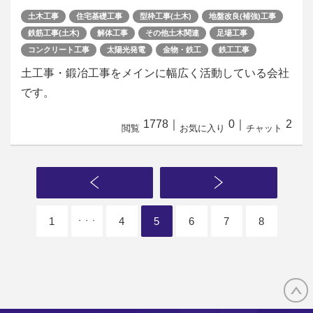
土木工事
住宅基礎工事
型枠工事(土木)
地盤改良(補強)工事
鉄筋工事(土木)
解体工事
その他土木関連
足場工事
コンクリート工事
太陽光発電
金物・鉄工
鉄工工事
土工事・鍛冶工事をメインに幅広く活動している会社
です。
1778
｜
0
｜
2
閲覧
お気に入り
チャット
1
4
5
6
7
8
・・・