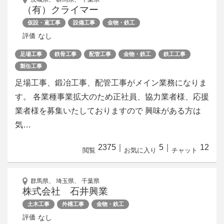
（有）クライマー
仮設・鳶工事
設備工事
金物・鉄工
なし
評価
足場工事
鉄骨工事
配管工事
金物・鉄工
鉄工工事
製缶工事
足場工事、鍛冶工事、配管工事がメイン業務になりま
す。 各業種事業拡大のため正社員、協力業者様、応援
業者様を募集いたしておりますので 興味がある方は
気…
2375
｜
5
｜
12
閲覧
お気に入り
チャット
群馬県、 埼玉県、 千葉県
株式会社 石井興業
土木工事
外構工事
金物・鉄工
なし
評価