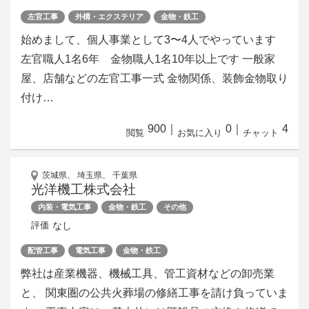
左官工事
外構・エクステリア
金物・鉄工
始めまして、個人事業として3〜4人でやっています
左官職人1名6年 金物職人1名10年以上です 一般家
屋、店舗などの左官工事一式 金物関係、装飾金物取り
付け…
900
｜
0
｜
4
閲覧
お気に入り
チャット
茨城県、 埼玉県、 千葉県
光洋機工株式会社
内装・電気工事
金物・鉄工
その他
なし
評価
配管工事
電気工事
金物・鉄工
弊社は産業機器、機械工具、管工資材などの卸売業
と、 関東圏の公共火葬場の修繕工事を請け負っていま