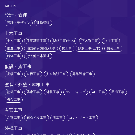
TAG LIST
設計・管理
設計・デザイン
建物管理
土木工事
土木工事
住宅基礎工事
型枠工事(土木)
下水道工事
水道工事
推進工事
地盤改良(補強)工事
杭工事
鉄筋工事(土木)
舗装工事
解体工事
その他土木関連
仮設・鳶工事
足場工事
鉄骨工事
安全施設工事
昇降設備工事
塗装・外壁・屋根工事
塗装工事
防水工事
外装工事
サイディング
ALC工事
屋根工事
板金工事
左官工事
左官工事
石タイル工事
石工事
コンクリート工事
外構工事