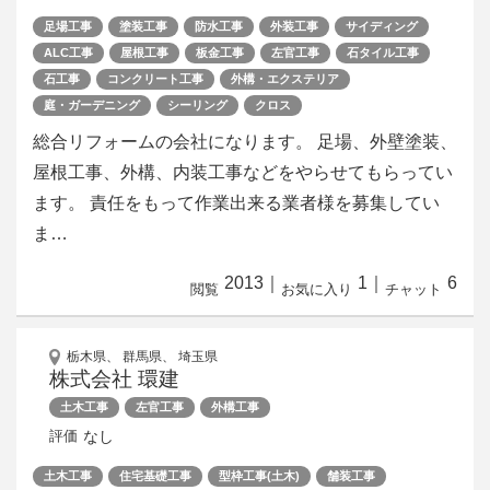
足場工事
塗装工事
防水工事
外装工事
サイディング
ALC工事
屋根工事
板金工事
左官工事
石タイル工事
石工事
コンクリート工事
外構・エクステリア
庭・ガーデニング
シーリング
クロス
総合リフォームの会社になります。 足場、外壁塗装、
屋根工事、外構、内装工事などをやらせてもらってい
ます。 責任をもって作業出来る業者様を募集してい
ま…
2013
｜
1
｜
6
閲覧
お気に入り
チャット
栃木県、 群馬県、 埼玉県
株式会社 環建
土木工事
左官工事
外構工事
なし
評価
土木工事
住宅基礎工事
型枠工事(土木)
舗装工事