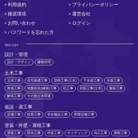
利用規約
プライバシーポリシー
推奨環境
運営会社
お問い合わせ
ログイン
パスワードを忘れた方
TAG LIST
設計・管理
設計・デザイン
建物管理
土木工事
土木工事
住宅基礎工事
型枠工事(土木)
下水道工事
水道工事
推進工事
地盤改良(補強)工事
杭工事
鉄筋工事(土木)
舗装工事
解体工事
その他土木関連
仮設・鳶工事
足場工事
鉄骨工事
安全施設工事
昇降設備工事
塗装・外壁・屋根工事
塗装工事
防水工事
外装工事
サイディング
ALC工事
屋根工事