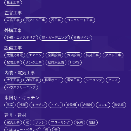
板金工事
左官工事
左官工事
石タイル工事
石工事
コンクリート工事
外構工事
外構・エクステリア
庭・ガーデニング
看板サイン
設備工事
太陽光発電
エアコン
空調設備
ガス設備
防災工事
ダクト工事
配管工事
タンク工事
給排水設備
HEMS
内装・電気工事
大工工事
内装工事
軽量ボード
電気工事
シーリング
クロス
ハウスクリーニング
水回り・キッチン
浴室
洗面
キッチン
トイレ
食洗機
給湯器
コンロ
換気扇
建具・建材
家具工事
窓
サッシ
フローリング
収納
階段
バルコニー・ベランダ
襖
畳