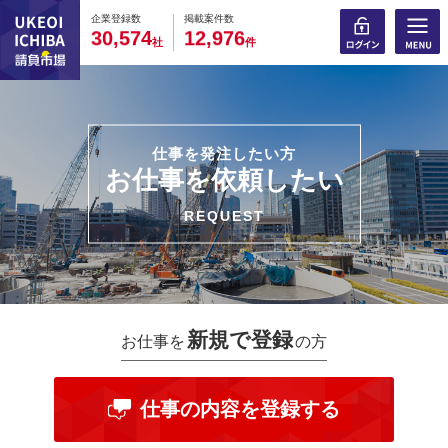
0
0
0
0
0
0
0
0
0
0
企業登録数
掲載案件数
,
,
3
0
5
7
4
1
2
9
7
6
社
件
仕事を発注したい方
お仕事を依頼したい
REQUEST
新規で登録
お仕事を
の方
仕事の内容を登録する