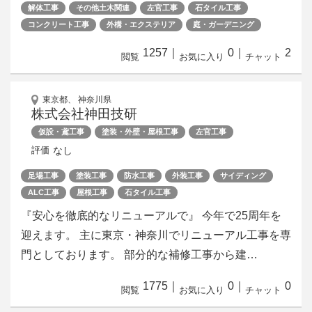
解体工事
その他土木関連
左官工事
石タイル工事
コンクリート工事
外構・エクステリア
庭・ガーデニング
1257
｜
0
｜
2
閲覧
お気に入り
チャット
東京都、 神奈川県
株式会社神田技研
仮設・鳶工事
塗装・外壁・屋根工事
左官工事
なし
評価
足場工事
塗装工事
防水工事
外装工事
サイディング
ALC工事
屋根工事
石タイル工事
『安心を徹底的なリニューアルで』 今年で25周年を
迎えます。 主に東京・神奈川でリニューアル工事を専
門としております。 部分的な補修工事から建…
1775
｜
0
｜
0
閲覧
お気に入り
チャット