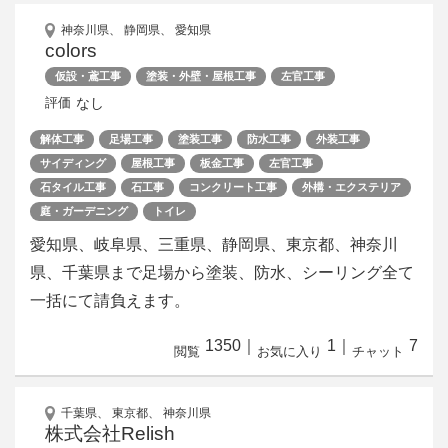
神奈川県、 静岡県、 愛知県
colors
仮設・鳶工事
塗装・外壁・屋根工事
左官工事
なし
評価
解体工事
足場工事
塗装工事
防水工事
外装工事
サイディング
屋根工事
板金工事
左官工事
石タイル工事
石工事
コンクリート工事
外構・エクステリア
庭・ガーデニング
トイレ
愛知県、岐阜県、三重県、静岡県、東京都、神奈川
県、千葉県まで足場から塗装、防水、シーリング全て
一括にて請負えます。
1350
｜
1
｜
7
閲覧
お気に入り
チャット
千葉県、 東京都、 神奈川県
株式会社Relish