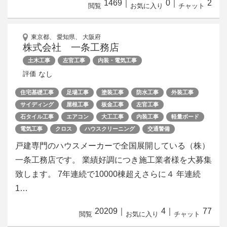
1469
｜
0
｜
2
閲覧
お気に入り
チャット
東京都、 愛知県、 大阪府
株式会社 一条工務店
土木工事
左官工事
内装・電気工事
なし
評価
住宅基礎工事
足場工事
塗装工事
防水工事
外装工事
サイディング
屋根工事
板金工事
左官工事
石タイル工事
エアコン
大工工事
内装工事
軽量ボード
電気工事
クロス
ハウスクリーニング
交通警備
戸建専門のハウスメーカーで全国展開している（株）
一条工務店です。 業績好調につき施工業者様を大募集
致します。 7年連続で10000棟超えさらに４ 年連続
1…
20209
｜
4
｜
77
閲覧
お気に入り
チャット