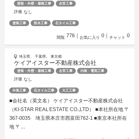
塗装・外壁・屋根工事
左官工事
なし
評価
塗装工事
防水工事
石タイル工事
776
｜
0
｜
0
閲覧
お気に入り
チャット
埼玉県、 千葉県、 東京都
ケイアイスター不動産株式会社
塗装・外壁・屋根工事
左官工事
内装・電気工事
なし
評価
外装工事
石タイル工事
大工工事
■会社名（英文名） ケイアイスター不動産株式会社
（KI-STAR REAL ESTATE CO.,LTD） ■本社所在地 〒
367-0035 埼玉県本庄市西富田762-1 ■東京本社所在
地 〒…