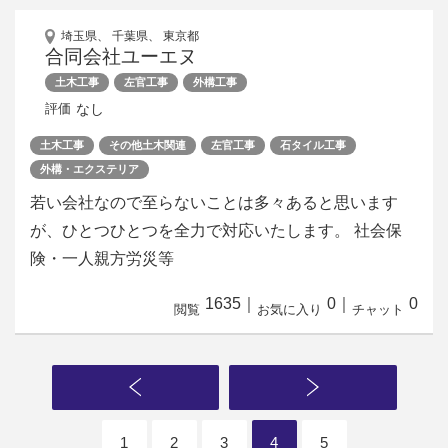
埼玉県、 千葉県、 東京都
合同会社ユーエヌ
土木工事
左官工事
外構工事
なし
評価
土木工事
その他土木関連
左官工事
石タイル工事
外構・エクステリア
若い会社なので至らないことは多々あると思います
が、ひとつひとつを全力で対応いたします。 社会保
険・一人親方労災等
1635
｜
0
｜
0
閲覧
お気に入り
チャット
1
2
3
4
5