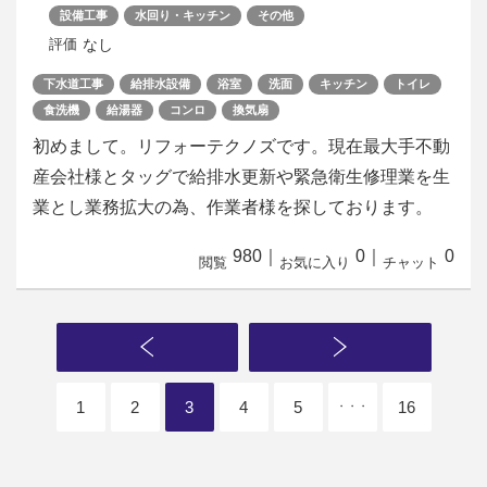
設備工事
水回り・キッチン
その他
なし
評価
下水道工事
給排水設備
浴室
洗面
キッチン
トイレ
食洗機
給湯器
コンロ
換気扇
初めまして。リフォーテクノズです。現在最大手不動
産会社様とタッグで給排水更新や緊急衛生修理業を生
業とし業務拡大の為、作業者様を探しております。
980
｜
0
｜
0
閲覧
お気に入り
チャット
1
2
3
4
5
16
・・・