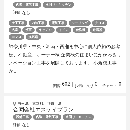
内装・電気工事
水回り・キッチン
なし
評価
大工工事
内装工事
電気工事
シーリング
クロス
浴室
洗面
キッチン
トイレ
食洗機
給湯器
コンロ
換気扇
神奈川県・中央・湘南・西湘​を中心に個人依頼のお客
様、不動産、オーナー様 企業様の住まいにかかわるリ
ノベーション工事を展開しております。 小規模工事
か…
602
｜
0
｜
0
閲覧
お気に入り
チャット
埼玉県、 東京都、 神奈川県
合同会社エスケイプラン
設備工事
内装・電気工事
水回り・キッチン
なし
評価