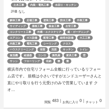
土木工事
内装・電気工事
水回り・キッチン
なし
評価
解体工事
足場工事
塗装工事
防水工事
外装工事
サイディング
屋根工事
板金工事
左官工事
コンクリート工事
外構・エクステリア
庭・ガーデニング
エアコン
ガス設備
配管工事
給排水設備
大工工事
内装工事
電気工事
シーリング
クロス
ハウスクリーニング
浴室
洗面
キッチン
トイレ
食洗機
給湯器
コンロ
換気扇
家具工事
窓
サッシ
フローリング
収納
襖
畳
横浜市内で住宅リフォーム全般に行っているリフォー
ム店です。 規模は小さいですがエンドユーザーさんと
直にやり取りを行う元受けのみで営業しています ク
オ…
483
｜
0
｜
0
閲覧
お気に入り
チャット