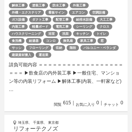
解体工事
塗装工事
防水工事
外装工事
外構・エクステリア
看板サイン
エアコン
空調設備
ガス設備
ダクト工事
配管工事
給排水設備
大工工事
内装工事
軽量ボード
電気工事
シーリング
クロス
ハウスクリーニング
浴室
洗面
キッチン
トイレ
食洗機
給湯器
コンロ
換気扇
家具工事
窓
サッシ
フローリング
収納
階段
バルコニー・ベランダ
建築資材搬入
運送業
請負可能内容 ＝＝＝＝＝＝＝＝＝＝＝＝＝＝＝＝＝＝
＝＝＝ ▶飲食店の内外装工事 ▶一般住宅、マンショ
ン等の内装リフォーム ▶解体工事(内装、一軒家など)
…
615
｜
0
｜
0
閲覧
お気に入り
チャット
埼玉県、 千葉県、 東京都
リフォーテクノズ