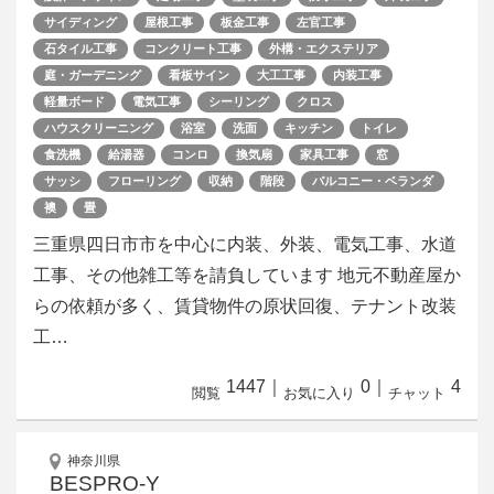
サイディング
屋根工事
板金工事
左官工事
石タイル工事
コンクリート工事
外構・エクステリア
庭・ガーデニング
看板サイン
大工工事
内装工事
軽量ボード
電気工事
シーリング
クロス
ハウスクリーニング
浴室
洗面
キッチン
トイレ
食洗機
給湯器
コンロ
換気扇
家具工事
窓
サッシ
フローリング
収納
階段
バルコニー・ベランダ
襖
畳
三重県四日市市を中心に内装、外装、電気工事、水道
工事、その他雑工等を請負しています 地元不動産屋か
らの依頼が多く、賃貸物件の原状回復、テナント改装
工…
1447
｜
0
｜
4
閲覧
お気に入り
チャット
神奈川県
BESPRO-Y