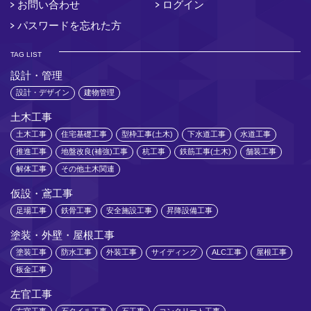
お問い合わせ
ログイン
パスワードを忘れた方
TAG LIST
設計・管理
設計・デザイン
建物管理
土木工事
土木工事
住宅基礎工事
型枠工事(土木)
下水道工事
水道工事
推進工事
地盤改良(補強)工事
杭工事
鉄筋工事(土木)
舗装工事
解体工事
その他土木関連
仮設・鳶工事
足場工事
鉄骨工事
安全施設工事
昇降設備工事
塗装・外壁・屋根工事
塗装工事
防水工事
外装工事
サイディング
ALC工事
屋根工事
板金工事
左官工事
左官工事
石タイル工事
石工事
コンクリート工事