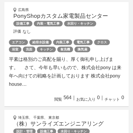
広島県
PonyShopカスタム家電製品センター
設備工事
内装・電気工事
水回り・キッチン
なし
評価
エアコン
給排水設備
内装工事
電気工事
クロス
浴室
洗面
キッチン
食洗機
換気扇
平素は格別のご高配を賜り、厚く御礼申し上げま
す。 さて、今年も早いもので、株式会社pony は来
年へ向けての戦略を計画しております 株式会社pony
house…
564
｜
0
｜
0
閲覧
お気に入り
チャット
埼玉県、 千葉県、 東京都
（株）サンライズエンジニアリング
設計・管理
設備工事
水回り・キッチン