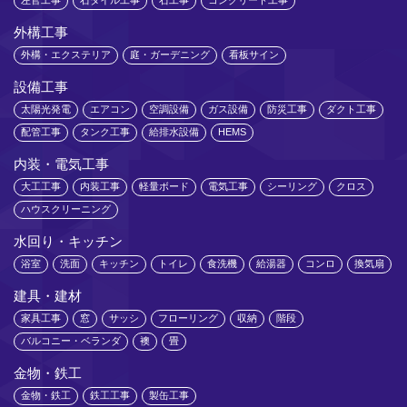
外構工事
外構・エクステリア
庭・ガーデニング
看板サイン
設備工事
太陽光発電
エアコン
空調設備
ガス設備
防災工事
ダクト工事
配管工事
タンク工事
給排水設備
HEMS
内装・電気工事
大工工事
内装工事
軽量ボード
電気工事
シーリング
クロス
ハウスクリーニング
水回り・キッチン
浴室
洗面
キッチン
トイレ
食洗機
給湯器
コンロ
換気扇
建具・建材
家具工事
窓
サッシ
フローリング
収納
階段
バルコニー・ベランダ
襖
畳
金物・鉄工
金物・鉄工
鉄工工事
製缶工事