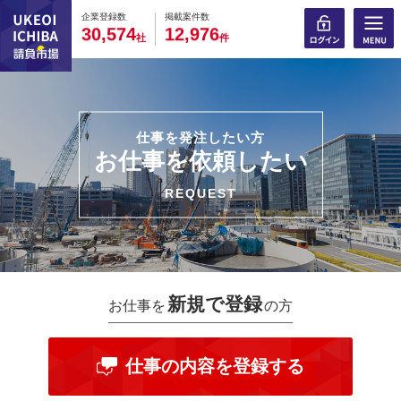
0
0
0
0
0
0
0
0
0
0
企業登録数
掲載案件数
,
,
3
0
5
7
4
1
2
9
7
6
社
件
仕事を発注したい方
お仕事を依頼したい
REQUEST
新規で登録
お仕事を
の方
仕事の内容を登録する