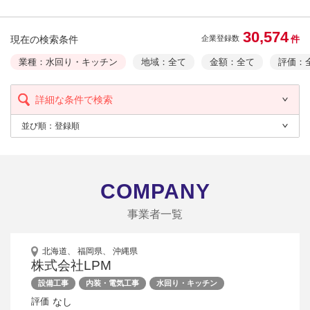
30,574
現在の検索条件
件
企業登録数
業種：水回り・キッチン
地域：全て
金額：全て
評価：
詳細な条件で検索
並び順：
登録順
COMPANY
事業者一覧
北海道、 福岡県、 沖縄県
株式会社LPM
設備工事
内装・電気工事
水回り・キッチン
なし
評価