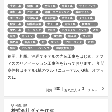
土木工事
解体工事
塗装工事
外装工事
サイディング
屋根工事
左官工事
外構・エクステリア
看板サイン
エアコン
空調設備
ガス設備
防災工事
ダクト工事
配管工事
給排水設備
大工工事
内装工事
軽量ボード
電気工事
シーリング
クロス
ハウスクリーニング
浴室
洗面
キッチン
トイレ
食洗機
給湯器
コンロ
換気扇
家具工事
窓
サッシ
フローリング
収納
階段
バルコニー・ベランダ
建築資材搬入
福岡、札幌、沖縄でホテルの内装工事をはじめ、オフ
ィスのリノベーション工事等を行っております。 年間
案件数はホテル1棟のフルリニューアルが3棟、オフィ
ス1…
630
｜
0
｜
3
閲覧
お気に入り
チャット
神奈川県
株式会社ダイチ住建