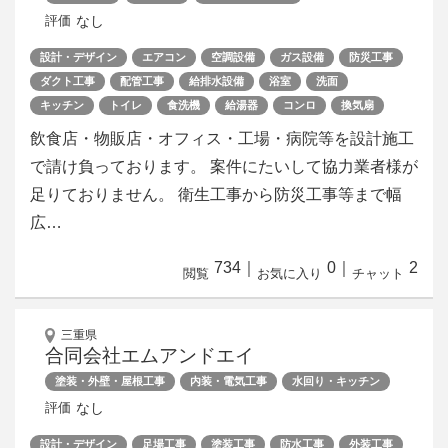
なし
評価
設計・デザイン
エアコン
空調設備
ガス設備
防災工事
ダクト工事
配管工事
給排水設備
浴室
洗面
キッチン
トイレ
食洗機
給湯器
コンロ
換気扇
飲食店・物販店・オフィス・工場・病院等を設計施工
で請け負っております。 案件にたいして協力業者様が
足りておりません。 衛生工事から防災工事等まで幅
広…
734
｜
0
｜
2
閲覧
お気に入り
チャット
三重県
合同会社エムアンドエイ
塗装・外壁・屋根工事
内装・電気工事
水回り・キッチン
なし
評価
設計・デザイン
足場工事
塗装工事
防水工事
外装工事