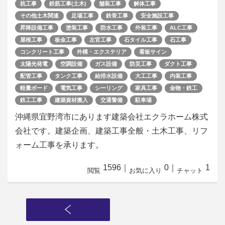
杭工事
鉄筋工事(土木)
舗装工事
解体工事
その他土木関連
足場工事
鉄骨工事
安全施設工事
昇降設備工事
塗装工事
防水工事
外装工事
ALC工事
屋根工事
板金工事
左官工事
石タイル工事
石工事
コンクリート工事
外構・エクステリア
看板サイン
太陽光発電
空調設備
ガス設備
防災工事
ダクト工事
配管工事
タンク工事
給排水設備
大工工事
内装工事
軽量ボード
電気工事
シーリング
家具工事
金物・鉄工
鉄工工事
建築資材搬入
交通警備
駐車場
沖縄県宜野湾市にあります建築会社エクラホーム株式
会社です。建築企画、建築工事全般・土木工事、リフ
ォーム工事を承ります。
1596
｜
0
｜
1
閲覧
お気に入り
チャット