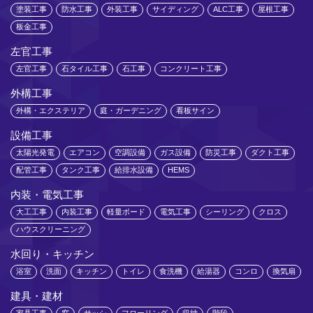
塗装工事
防水工事
外装工事
サイディング
ALC工事
屋根工事
板金工事
左官工事
左官工事
石タイル工事
石工事
コンクリート工事
外構工事
外構・エクステリア
庭・ガーデニング
看板サイン
設備工事
太陽光発電
エアコン
空調設備
ガス設備
防災工事
ダクト工事
配管工事
タンク工事
給排水設備
HEMS
内装・電気工事
大工工事
内装工事
軽量ボード
電気工事
シーリング
クロス
ハウスクリーニング
水回り・キッチン
浴室
洗面
キッチン
トイレ
食洗機
給湯器
コンロ
換気扇
建具・建材
家具工事
窓
サッシ
フローリング
収納
階段