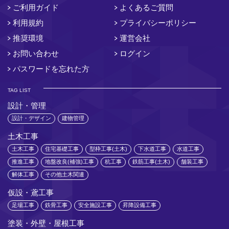
ご利用ガイド
よくあるご質問
利用規約
プライバシーポリシー
推奨環境
運営会社
お問い合わせ
ログイン
パスワードを忘れた方
TAG LIST
設計・管理
設計・デザイン
建物管理
土木工事
土木工事
住宅基礎工事
型枠工事(土木)
下水道工事
水道工事
推進工事
地盤改良(補強)工事
杭工事
鉄筋工事(土木)
舗装工事
解体工事
その他土木関連
仮設・鳶工事
足場工事
鉄骨工事
安全施設工事
昇降設備工事
塗装・外壁・屋根工事