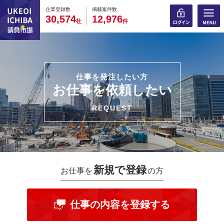
0
0
0
0
0
0
0
0
0
0
企業登録数
掲載案件数
,
,
3
0
5
7
4
1
2
9
7
6
社
件
仕事を発注したい方
お仕事を依頼したい
REQUEST
新規で登録
お仕事を
の方
仕事の内容を登録する