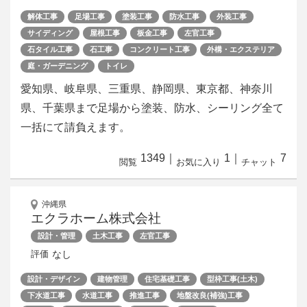
解体工事
足場工事
塗装工事
防水工事
外装工事
サイディング
屋根工事
板金工事
左官工事
石タイル工事
石工事
コンクリート工事
外構・エクステリア
庭・ガーデニング
トイレ
愛知県、岐阜県、三重県、静岡県、東京都、神奈川
県、千葉県まで足場から塗装、防水、シーリング全て
一括にて請負えます。
1349
｜
1
｜
7
閲覧
お気に入り
チャット
沖縄県
エクラホーム株式会社
設計・管理
土木工事
左官工事
なし
評価
設計・デザイン
建物管理
住宅基礎工事
型枠工事(土木)
下水道工事
水道工事
推進工事
地盤改良(補強)工事