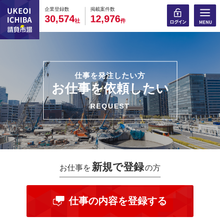
0
0
0
0
0
0
0
0
0
0
企業登録数
掲載案件数
,
,
3
0
5
7
4
1
2
9
7
6
社
件
仕事を発注したい方
お仕事を依頼したい
REQUEST
新規で登録
お仕事を
の方
仕事の内容を登録する