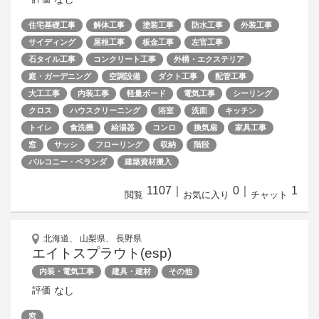
住宅基礎工事
解体工事
塗装工事
防水工事
外装工事
サイディング
屋根工事
板金工事
左官工事
石タイル工事
コンクリート工事
外構・エクステリア
庭・ガーデニング
空調設備
ダクト工事
配管工事
大工工事
内装工事
軽量ボード
電気工事
シーリング
クロス
ハウスクリーニング
浴室
洗面
キッチン
トイレ
食洗機
給湯器
コンロ
換気扇
家具工事
窓
サッシ
フローリング
収納
階段
バルコニー・ベランダ
建築資材搬入
1107
｜
0
｜
1
閲覧
お気に入り
チャット
北海道、 山梨県、 長野県
エイトスプラウト(esp)
内装・電気工事
建具・建材
その他
なし
評価
窓