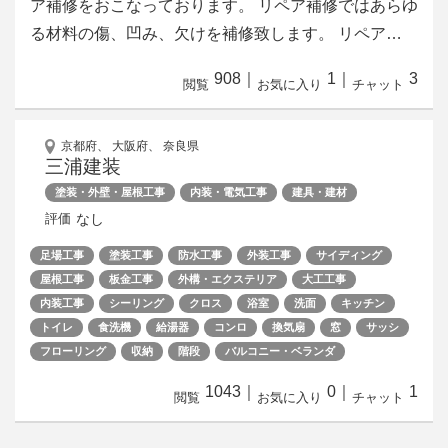
ア補修をおこなっております。 リペア補修ではあらゆ
る材料の傷、凹み、欠けを補修致します。 リペア…
908
｜
1
｜
3
閲覧
お気に入り
チャット
京都府、 大阪府、 奈良県
三浦建装
塗装・外壁・屋根工事
内装・電気工事
建具・建材
なし
評価
足場工事
塗装工事
防水工事
外装工事
サイディング
屋根工事
板金工事
外構・エクステリア
大工工事
内装工事
シーリング
クロス
浴室
洗面
キッチン
トイレ
食洗機
給湯器
コンロ
換気扇
窓
サッシ
フローリング
収納
階段
バルコニー・ベランダ
1043
｜
0
｜
1
閲覧
お気に入り
チャット