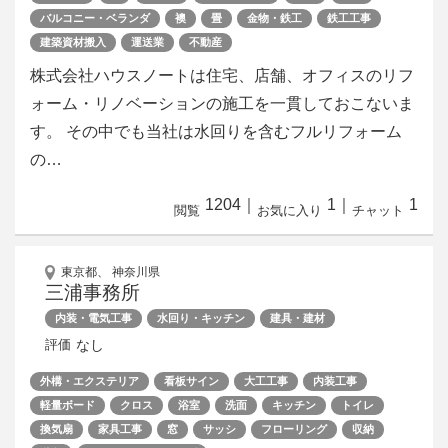
バルコニー・ベランダ
襖
畳
金物・鉄工
鉄工工事
建築資材搬入
運送業
不動産
株式会社ハウスノートは住宅、店舗、オフィスのリフ
ォーム・リノベーションの施工を一貫しておこないま
す。 その中でも当社は水回りを含むフルリフォーム
の…
1204
｜
1
｜
1
閲覧
お気に入り
チャット
東京都、 神奈川県
三浦事務所
内装・電気工事
水回り・キッチン
建具・建材
なし
評価
外構・エクステリア
看板サイン
大工工事
内装工事
軽量ボード
クロス
浴室
洗面
キッチン
トイレ
換気扇
家具工事
窓
サッシ
フローリング
収納