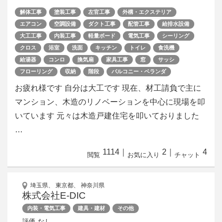
解体工事
塗装工事
左官工事
外構・エクステリア
エアコン
空調設備
ダクト工事
配管工事
給排水設備
大工工事
内装工事
軽量ボード
電気工事
シーリング
クロス
浴室
洗面
キッチン
トイレ
食洗機
給湯器
コンロ
換気扇
家具工事
窓
サッシ
フローリング
収納
階段
バルコニー・ベランダ
お疲れ様です 自分は大工です 現在、材工請負で主に
マンション、木造のリノベーションを中心に現場を叩
いています 元々は木造戸建住宅を叩いておりました
…
1114
｜
2
｜
4
閲覧
お気に入り
チャット
埼玉県、 東京都、 神奈川県
株式会社E-DIC
内装・電気工事
建具・建材
その他
なし
評価