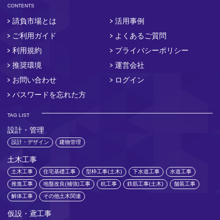
CONTENTS
請負市場とは
活用事例
ご利用ガイド
よくあるご質問
利用規約
プライバシーポリシー
推奨環境
運営会社
お問い合わせ
ログイン
パスワードを忘れた方
TAG LIST
設計・管理
設計・デザイン
建物管理
土木工事
土木工事
住宅基礎工事
型枠工事(土木)
下水道工事
水道工事
推進工事
地盤改良(補強)工事
杭工事
鉄筋工事(土木)
舗装工事
解体工事
その他土木関連
仮設・鳶工事