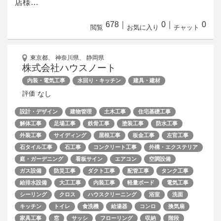
店様…
678
｜
0
｜
0
閲覧
お気に入り
チャット
東京都、 神奈川県、 静岡県
株式会社ハウスノート
内装・電気工事
水回り・キッチン
建具・建材
なし
評価
設計・デザイン
建物管理
土木工事
住宅基礎工事
解体工事
足場工事
鉄骨工事
塗装工事
防水工事
外装工事
サイディング
屋根工事
板金工事
左官工事
石タイル工事
石工事
コンクリート工事
外構・エクステリア
庭・ガーデニング
看板サイン
エアコン
空調設備
ガス設備
防災工事
ダクト工事
配管工事
タンク工事
給排水設備
大工工事
内装工事
軽量ボード
電気工事
シーリング
クロス
ハウスクリーニング
浴室
洗面
キッチン
トイレ
食洗機
給湯器
コンロ
換気扇
家具工事
窓
サッシ
フローリング
収納
階段