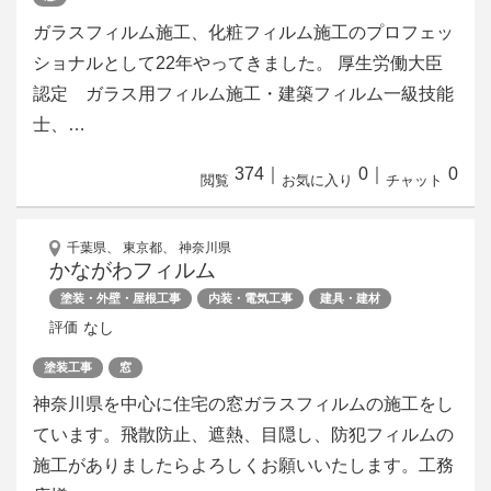
ガラスフィルム施工、化粧フィルム施工のプロフェッ
ショナルとして22年やってきました。 厚生労働大臣
認定 ガラス用フィルム施工・建築フィルム一級技能
士、…
374
｜
0
｜
0
閲覧
お気に入り
チャット
千葉県、 東京都、 神奈川県
かながわフィルム
塗装・外壁・屋根工事
内装・電気工事
建具・建材
なし
評価
塗装工事
窓
神奈川県を中心に住宅の窓ガラスフィルムの施工をし
ています。飛散防止、遮熱、目隠し、防犯フィルムの
施工がありましたらよろしくお願いいたします。工務