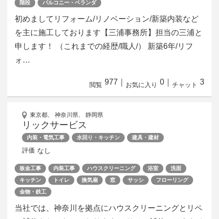
階段
バルコニー・ベランダ
初めましてリフォーム/リノベーション/新築内装など
を主に施工しております【三浦事務所】担当の三浦と
申します！ （これまでの経歴/職人/） 新築6年/リフ
ォ…
977
｜
0
｜
3
閲覧
お気に入り
チャット
東京都、 神奈川県、 静岡県
リックサービス
内装・電気工事
水回り・キッチン
建具・建材
なし
評価
板金工事
内装工事
ハウスクリーニング
浴室
洗面
キッチン
トイレ
換気扇
窓
サッシ
フローリング
金物・鉄工
当社では、神奈川を拠点にハウスクリーニングとリペ