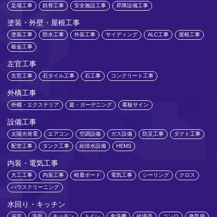
足場工事
鉄骨工事
安全施設工事
昇降設備工事
塗装・外壁・屋根工事
塗装工事
防水工事
外装工事
サイディング
ALC工事
屋根工事
板金工事
左官工事
左官工事
石タイル工事
石工事
コンクリート工事
外構工事
外構・エクステリア
庭・ガーデニング
看板サイン
設備工事
太陽光発電
エアコン
空調設備
ガス設備
防災工事
ダクト工事
配管工事
タンク工事
給排水設備
HEMS
内装・電気工事
大工工事
内装工事
軽量ボード
電気工事
シーリング
クロス
ハウスクリーニング
水回り・キッチン
浴室
洗面
キッチン
トイレ
食洗機
給湯器
コンロ
換気扇