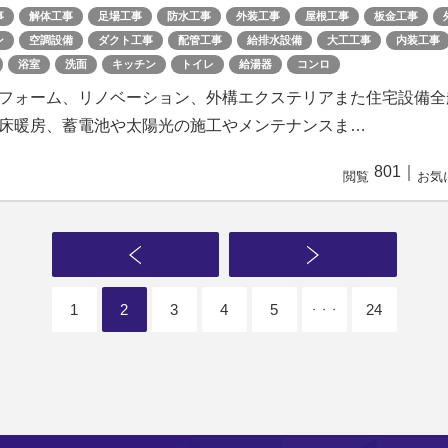
事
解体工事
足場工事
防水工事
外装工事
屋根工事
板金工事
ン
空調設備
ダクト工事
配管工事
給排水設備
大工工事
内装工事
浴室
洗面
キッチン
トイレ
給湯器
コンロ
フォーム、リノベーション、外構エクステリアまた住宅設備全
床暖房、蓄電池や太陽光の施工やメンテナンスま…
801
｜
閲覧
お気
1
2
3
4
5
24
・・・