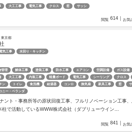
事
大工工事
電気工事
クロス
窓
サッシ
614
｜
閲覧
お気
 東京都
社
電気工事
水回り・キッチン
物管理
解体工事
塗装工事
防水工事
エアコン
空調設備
ガス設備
備
大工工事
内装工事
軽量ボード
電気工事
シーリング
クロス
チン
トイレ
食洗機
給湯器
コンロ
換気扇
家具工事
窓
コニー・ベランダ
ナント・事務所等の原状回復工事、フルリノベーション工事、
本柱で活動しているWWW株式会社（ダブリューウイン…
841
｜
閲覧
お気