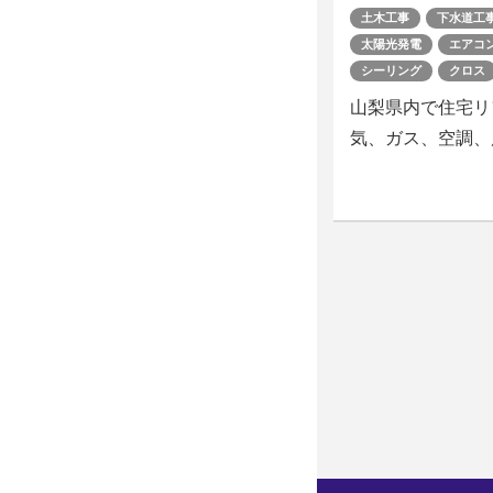
土木工事
下水道工
太陽光発電
エアコ
シーリング
クロス
山梨県内で住宅リ
気、ガス、空調、