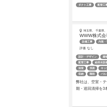
ダクト工事
配管工
埼玉県、 千葉県、
WWW株式会
設備工事
内装・
なし
評価
設計・デザイン
建
配管工事
給排水設
浴室
洗面
キッ
収納
階段
バル
弊社は、空室・テ
期・巡回清掃を3