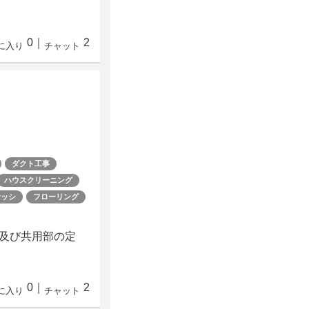
0
｜
2
に入り
チャット
ダクト工事
ハウスクリーニング
サッシ
フローリング
及び共用部の定
0
｜
2
に入り
チャット