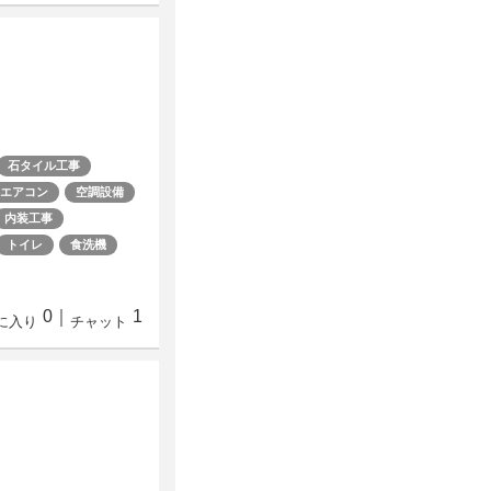
石タイル工事
エアコン
空調設備
内装工事
トイレ
食洗機
0
｜
1
に入り
チャット