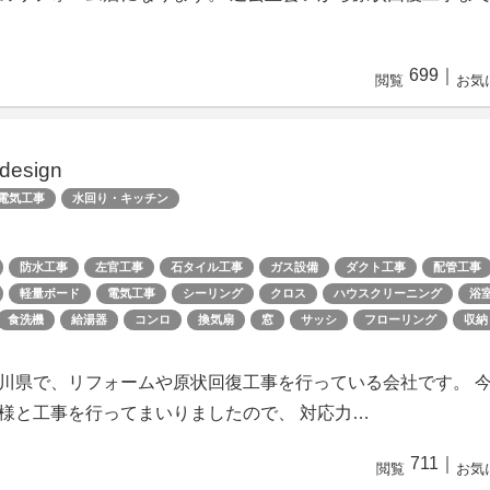
699
｜
閲覧
お気
esign
電気工事
水回り・キッチン
防水工事
左官工事
石タイル工事
ガス設備
ダクト工事
配管工事
軽量ボード
電気工事
シーリング
クロス
ハウスクリーニング
浴
食洗機
給湯器
コンロ
換気扇
窓
サッシ
フローリング
収納
川県で、リフォームや原状回復工事を行っている会社です。 
様と工事を行ってまいりましたので、 対応力…
711
｜
閲覧
お気