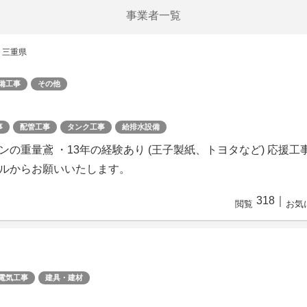
事業者一覧
 三重県
備工事
その他
事
配管工事
タンク工事
給排水設備
の重量鳶 ・13年の経験あり (王子製紙、トヨタなど) 応援工
ルからお願いいたします。
318
｜
閲覧
お気
電気工事
建具・建材