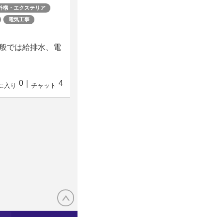
外構・エクステリア
電気工事
般では給排水、電
0
｜
4
に入り
チャット