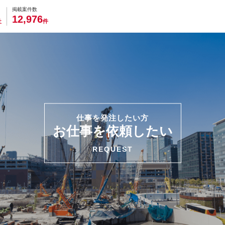
0
0
0
0
0
掲載案件数
,
1
2
9
7
6
社
件
仕事を発注したい方
お仕事を依頼したい
REQUEST