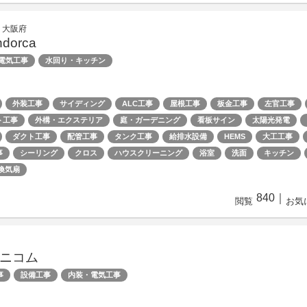
 大阪府
dorca
電気工事
水回り・キッチン
外装工事
サイディング
ALC工事
屋根工事
板金工事
左官工事
ト工事
外構・エクステリア
庭・ガーデニング
看板サイン
太陽光発電
ダクト工事
配管工事
タンク工事
給排水設備
HEMS
大工工事
事
シーリング
クロス
ハウスクリーニング
浴室
洗面
キッチン
換気扇
840
｜
閲覧
お気
ニコム
事
設備工事
内装・電気工事