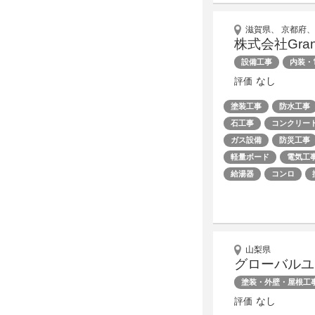
滋賀県、 京都府、
株式会社Gran
設備工事
内装・
なし
評価
塗装工事
防水工事
石工事
コンクリー
ガス設備
防災工事
軽量ボード
電気工
給湯器
コンロ
山梨県
グローバルユ
塗装・外壁・屋根工
なし
評価