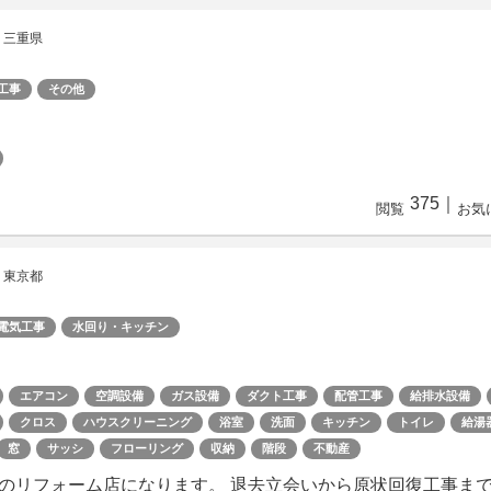
 三重県
工事
その他
375
｜
閲覧
お気
 東京都
電気工事
水回り・キッチン
エアコン
空調設備
ガス設備
ダクト工事
配管工事
給排水設備
クロス
ハウスクリーニング
浴室
洗面
キッチン
トイレ
給湯
窓
サッシ
フローリング
収納
階段
不動産
のリフォーム店になります。 退去立会いから原状回復工事ま