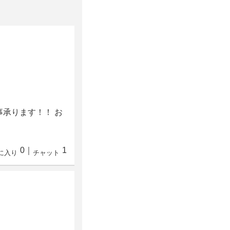
事承ります！！ お
0
｜
1
に入り
チャット