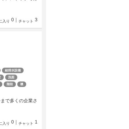
0
｜
3
に入り
チャット
給排水設備
室
洗面
階段
襖
今まで多くの企業さ
0
｜
1
に入り
チャット