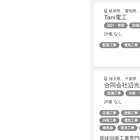
岐阜県、 愛知県、
Tani電工
設計・管理
設備
なし
評価
配管工事
電気工事
埼玉県、 千葉県、
合同会社辺光
設備工事
内装・
なし
評価
足場工事
塗装工事
内装工事
電気工事
換気扇
家具工事
原状回復工事専門