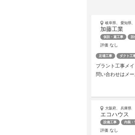
岐阜県、 愛知県、
加藤工業
仮設・鳶工事
設
なし
評価
足場工事
ダクト工
プラント工事メイン
問い合わせはメー
大阪府、 兵庫県
エコハウス
設備工事
内装・
なし
評価