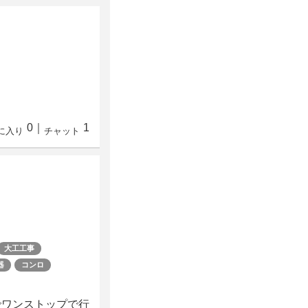
0
｜
1
に入り
チャット
大工工事
器
コンロ
でワンストップで行