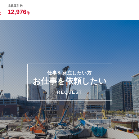
0
0
0
0
0
掲載案件数
,
1
2
9
7
6
社
件
仕事を発注したい方
お仕事を依頼したい
REQUEST