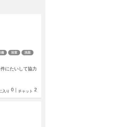
設備
浴室
洗面
案件にたいして協力
0
｜
2
に入り
チャット