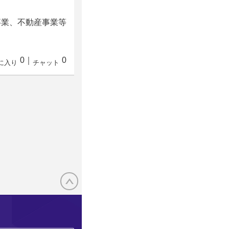
事業、不動産事業等
0
｜
0
に入り
チャット