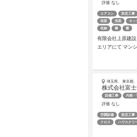
なし
評価
エアコン
防災工事
浴室
洗面
キッ
収納
襖
畳
有限会社上原建設
エリアにて マン
埼玉県、 東京都、
株式会社富士
設備工事
内装・
なし
評価
空調設備
防災工事
クロス
ハウスクリ