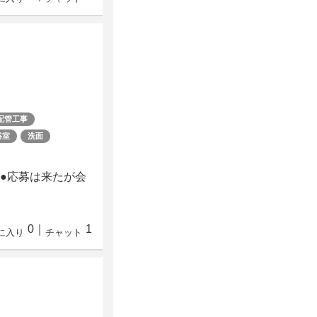
配管工事
浴室
洗面
 ●応募は来たが会
0
｜
1
に入り
チャット