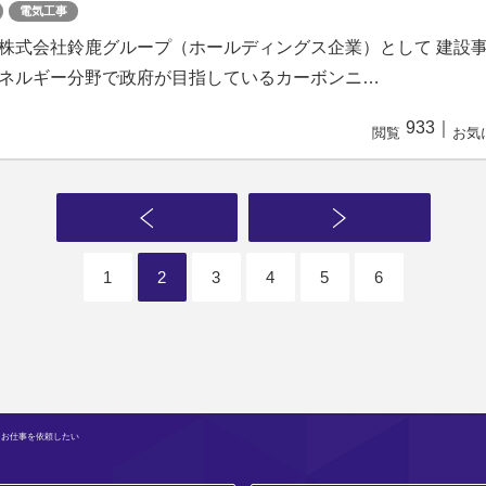
電気工事
株式会社鈴鹿グループ（ホールディングス企業）として 建設
ネルギー分野で政府が目指しているカーボンニ…
933
｜
閲覧
お気
1
2
3
4
5
6
 お仕事を依頼したい