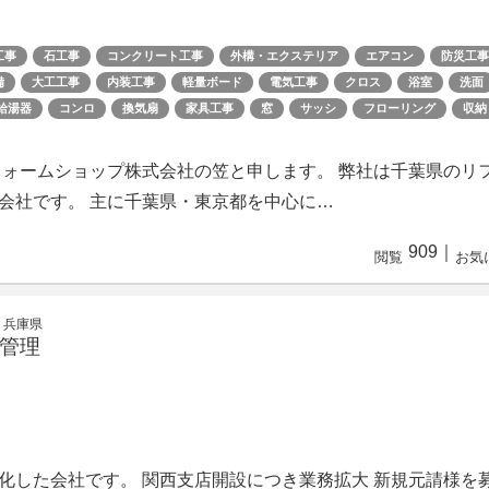
工事
石工事
コンクリート工事
外構・エクステリア
エアコン
防災工事
備
大工工事
内装工事
軽量ボード
電気工事
クロス
浴室
洗面
給湯器
コンロ
換気扇
家具工事
窓
サッシ
フローリング
収納
フォームショップ株式会社の笠と申します。 弊社は千葉県のリ
会社です。 主に千葉県・東京都を中心に…
909
｜
閲覧
お気
 兵庫県
管理
化した会社です。 関西支店開設につき業務拡大 新規元請様を