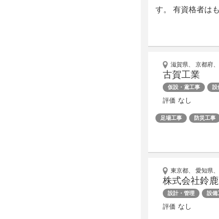
す。 有資格者は
滋賀県、 京都府、
古賀工業
仮設・鳶工事
設
なし
評価
足場工事
防災工事
東京都、 愛知県、
株式会社鈴鹿
設計・管理
設備
なし
評価