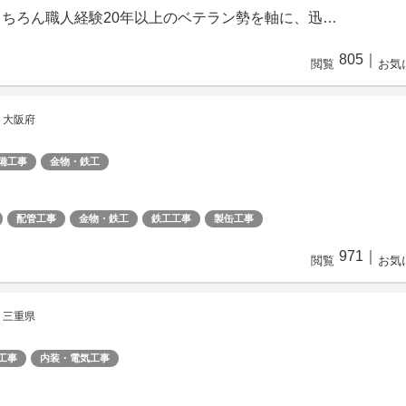
もちろん職人経験20年以上のベテラン勢を軸に、迅…
805
｜
閲覧
お気
 大阪府
備工事
金物・鉄工
配管工事
金物・鉄工
鉄工工事
製缶工事
971
｜
閲覧
お気
 三重県
工事
内装・電気工事