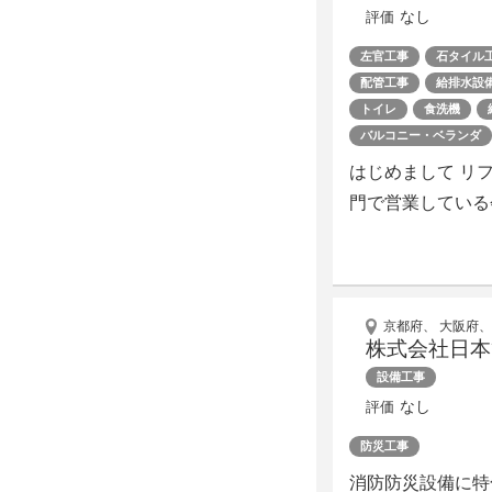
なし
評価
左官工事
石タイル
配管工事
給排水設
トイレ
食洗機
バルコニー・ベランダ
はじめまして リ
門で営業している
京都府、 大阪府、
株式会社日本
設備工事
なし
評価
防災工事
消防防災設備に特