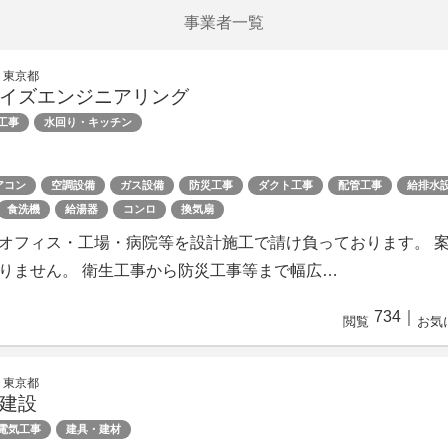
事業者一覧
 東京都
イズエンジニアリング
工事
水回り・キッチン
アコン
空調設備
ガス設備
防災工事
ダクト工事
配管工事
給排水
食洗機
給湯器
コンロ
換気扇
オフィス・工場・病院等を設計施工で請け負っております。 
りません。 衛生工事から防災工事等まで幅広…
734
｜
閲覧
お気
 東京都
建設
電気工事
建具・建材