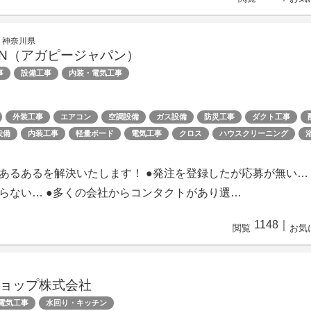
 神奈川県
APAN（アガピージャパン）
事
設備工事
内装・電気工事
外装工事
エアコン
空調設備
ガス設備
防災工事
ダクト工事
設備
内装工事
軽量ボード
電気工事
クロス
ハウスクリーニング
あるあるを解決いたします！ ●発注を登録したが応募が無い…
らない… ●多くの会社からコンタクトがあり選…
1148
｜
閲覧
お気
ョップ株式会社
電気工事
水回り・キッチン