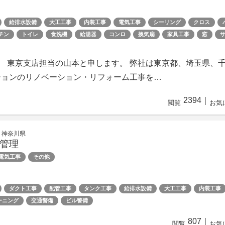
給排水設備
大工工事
内装工事
電気工事
シーリング
クロス
チン
トイレ
食洗機
給湯器
コンロ
換気扇
家具工事
窓
 東京支店担当の山本と申します。 弊社は東京都、埼玉県、
ションのリノベーション・リフォーム工事を…
2394
｜
閲覧
お気
 神奈川県
管理
電気工事
その他
ダクト工事
配管工事
タンク工事
給排水設備
大工工事
内装工事
ーニング
交通警備
ビル警備
807
｜
閲覧
お気