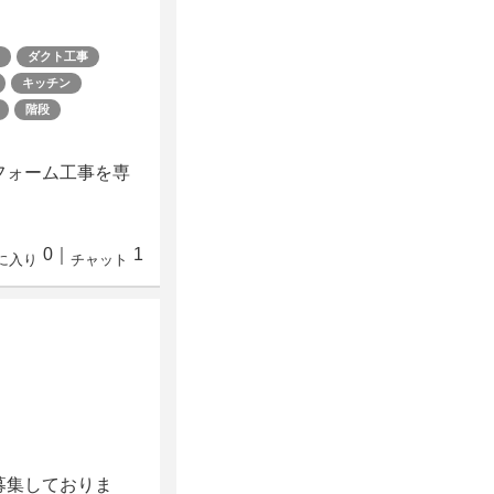
ダクト工事
キッチン
階段
フォーム工事を専
0
｜
1
に入り
チャット
募集しておりま