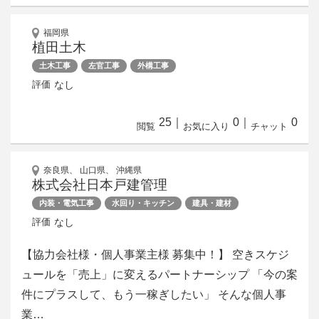
福岡県
植田土木
土木工事
左官工事
外構工事
なし
評価
25
｜
0
｜
0
閲覧
お気に入り
チャット
奈良県、 山口県、 沖縄県
株式会社日本戸建管理
内装・電気工事
水回り・キッチン
建具・建材
なし
評価
【協力会社様・個人事業主様 募集中！】 空きスケジ
ュールを「売上」に変えるパートナーシップ 「今の案
件にプラスして、もう一稼ぎしたい」 そんな個人事
業…