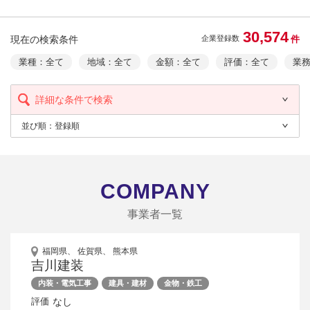
30,574
現在の検索条件
件
企業登録数
業種：全て
地域：全て
金額：全て
評価：全て
業
詳細な条件で検索
並び順：
登録順
COMPANY
事業者一覧
福岡県、 佐賀県、 熊本県
吉川建装
内装・電気工事
建具・建材
金物・鉄工
なし
評価