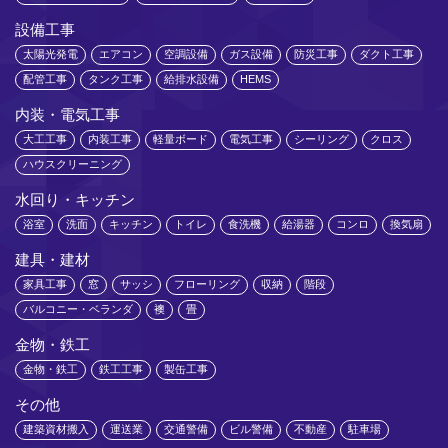
設備工事
太陽光発電
エアコン
空調設備
ガス設備
防災工事
ダクト工事
配管工事
タンク工事
給排水設備
HEMS
内装・電気工事
大工工事
内装工事
軽量ボード
電気工事
シーリング
クロス
ハウスクリーニング
水回り・キッチン
浴室
洗面
キッチン
トイレ
食洗機
給湯器
コンロ
換気扇
建具・建材
家具工事
窓
サッシ
フローリング
収納
階段
バルコニー・ベランダ
襖
畳
金物・鉄工
金物・鉄工
鉄工工事
製缶工事
その他
建築資材搬入
運送業
交通警備
ビル警備
不動産
駐車場