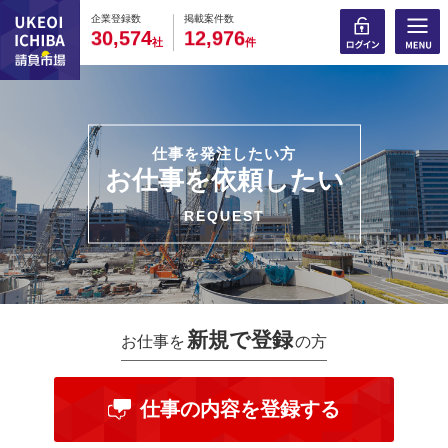
0
0
0
0
0
0
0
0
0
0
企業登録数
掲載案件数
,
,
3
0
5
7
4
1
2
9
7
6
社
件
仕事を発注したい方
お仕事を依頼したい
REQUEST
新規で登録
お仕事を
の方
仕事の内容を登録する