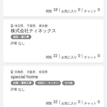
18
｜
0
｜
0
閲覧
お気に入り
チャット
埼玉県、 千葉県、 東京都
株式会社ティネックス
仮設・鳶工事
なし
評価
22
｜
0
｜
0
閲覧
お気に入り
チャット
京都府、 大阪府、 奈良県
special home
内装・電気工事
水回り・キッチン
その他
なし
評価
32
｜
0
｜
0
閲覧
お気に入り
チャット