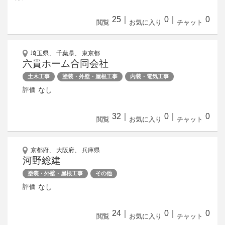
25
｜
0
｜
0
閲覧
お気に入り
チャット
埼玉県、 千葉県、 東京都
六貴ホーム合同会社
土木工事
塗装・外壁・屋根工事
内装・電気工事
なし
評価
32
｜
0
｜
0
閲覧
お気に入り
チャット
京都府、 大阪府、 兵庫県
河野総建
塗装・外壁・屋根工事
その他
なし
評価
24
｜
0
｜
0
閲覧
お気に入り
チャット