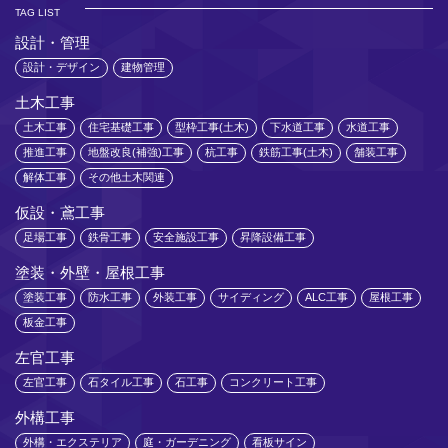
TAG LIST
設計・管理
設計・デザイン
建物管理
土木工事
土木工事
住宅基礎工事
型枠工事(土木)
下水道工事
水道工事
推進工事
地盤改良(補強)工事
杭工事
鉄筋工事(土木)
舗装工事
解体工事
その他土木関連
仮設・鳶工事
足場工事
鉄骨工事
安全施設工事
昇降設備工事
塗装・外壁・屋根工事
塗装工事
防水工事
外装工事
サイディング
ALC工事
屋根工事
板金工事
左官工事
左官工事
石タイル工事
石工事
コンクリート工事
外構工事
外構・エクステリア
庭・ガーデニング
看板サイン