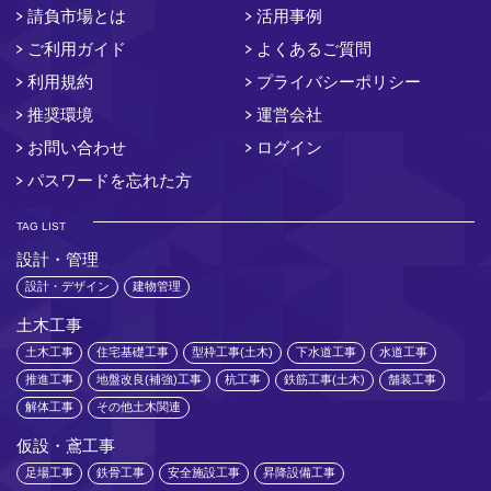
請負市場とは
活用事例
ご利用ガイド
よくあるご質問
利用規約
プライバシーポリシー
推奨環境
運営会社
お問い合わせ
ログイン
パスワードを忘れた方
TAG LIST
設計・管理
設計・デザイン
建物管理
土木工事
土木工事
住宅基礎工事
型枠工事(土木)
下水道工事
水道工事
推進工事
地盤改良(補強)工事
杭工事
鉄筋工事(土木)
舗装工事
解体工事
その他土木関連
仮設・鳶工事
足場工事
鉄骨工事
安全施設工事
昇降設備工事