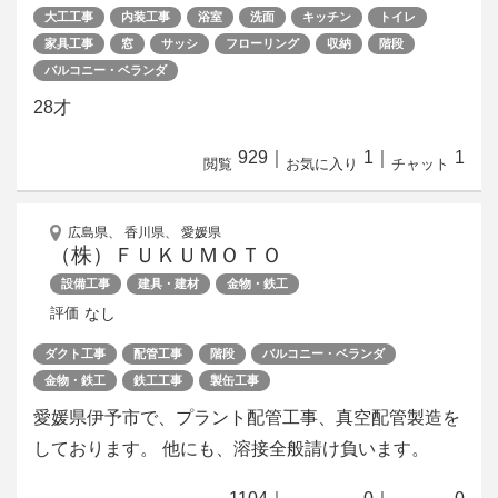
大工工事
内装工事
浴室
洗面
キッチン
トイレ
家具工事
窓
サッシ
フローリング
収納
階段
バルコニー・ベランダ
28才
929
｜
1
｜
1
閲覧
お気に入り
チャット
広島県、 香川県、 愛媛県
（株）ＦＵＫＵＭＯＴＯ
設備工事
建具・建材
金物・鉄工
なし
評価
ダクト工事
配管工事
階段
バルコニー・ベランダ
金物・鉄工
鉄工工事
製缶工事
愛媛県伊予市で、プラント配管工事、真空配管製造を
しております。 他にも、溶接全般請け負います。