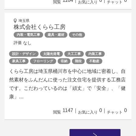
1104
｜
0
｜
0
閲覧
お気に入り
チャット
埼玉県
株式会社くらら工房
内装・電気工事
建具・建材
その他
なし
評価
設計・デザイン
太陽光発電
大工工事
内装工事
家具工事
フローリング
収納
階段
不動産
くらら工房は埼玉県桶川市を中心に地域に密着し、自
然素材をふんだんに使った注文住宅を提供する工務店
です。こだわっているのは「頑丈」で「安全」、「健
康」…
1147
｜
0
｜
0
閲覧
お気に入り
チャット