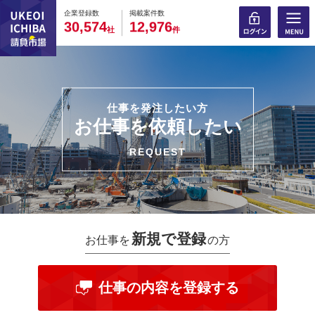
0
0
0
0
0
0
0
0
0
0
企業登録数
掲載案件数
,
,
3
0
5
7
4
1
2
9
7
6
社
件
仕事を発注したい方
お仕事を依頼したい
REQUEST
新規で登録
お仕事を
の方
仕事の内容を登録する