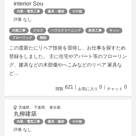
interior Sou
内装・電気工事
建具・建材
その他
なし
評価
内装工事
クロス
ハウスクリーニング
家具工事
サッシ
フローリング
階段
この度新たにリペア技術を習得し、お仕事を探すため
登録をしました。 主に住宅やアパート等のフローリン
グ、建具などの木部傷やへこみなどのリペア 家具な
ど…
621
｜
0
｜
0
閲覧
お気に入り
チャット
茨城県、 千葉県、 東京都
丸柳建築
内装・電気工事
建具・建材
その他
なし
評価