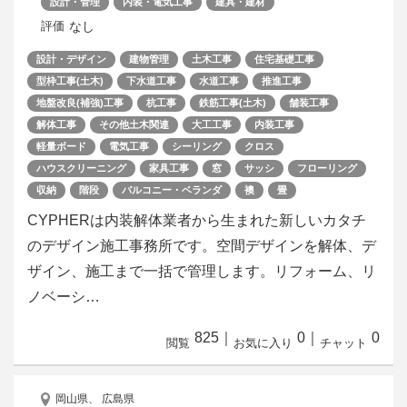
設計・管理
内装・電気工事
建具・建材
なし
評価
設計・デザイン
建物管理
土木工事
住宅基礎工事
型枠工事(土木)
下水道工事
水道工事
推進工事
地盤改良(補強)工事
杭工事
鉄筋工事(土木)
舗装工事
解体工事
その他土木関連
大工工事
内装工事
軽量ボード
電気工事
シーリング
クロス
ハウスクリーニング
家具工事
窓
サッシ
フローリング
収納
階段
バルコニー・ベランダ
襖
畳
CYPHERは内装解体業者から生まれた新しいカタチ
のデザイン施工事務所です。空間デザインを解体、デ
ザイン、施工まで一括で管理します。リフォーム、リ
ノベーシ…
825
｜
0
｜
0
閲覧
お気に入り
チャット
岡山県、 広島県