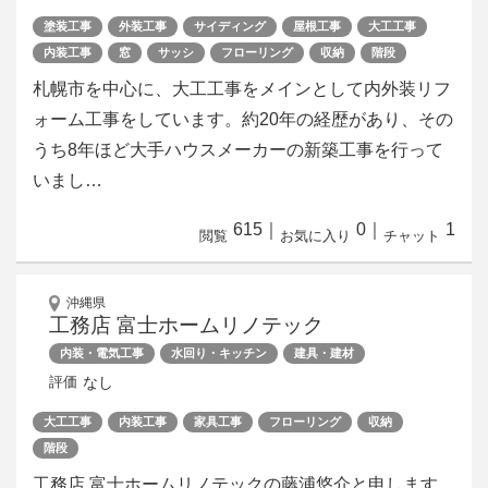
塗装工事
外装工事
サイディング
屋根工事
大工工事
内装工事
窓
サッシ
フローリング
収納
階段
札幌市を中心に、大工工事をメインとして内外装リフ
ォーム工事をしています。約20年の経歴があり、その
うち8年ほど大手ハウスメーカーの新築工事を行って
いまし…
615
｜
0
｜
1
閲覧
お気に入り
チャット
沖縄県
工務店 富士ホームリノテック
内装・電気工事
水回り・キッチン
建具・建材
なし
評価
大工工事
内装工事
家具工事
フローリング
収納
階段
工務店 富士ホームリノテックの藤浦悠介と申します。