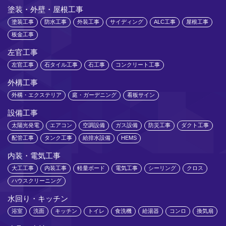
塗装・外壁・屋根工事
塗装工事
防水工事
外装工事
サイディング
ALC工事
屋根工事
板金工事
左官工事
左官工事
石タイル工事
石工事
コンクリート工事
外構工事
外構・エクステリア
庭・ガーデニング
看板サイン
設備工事
太陽光発電
エアコン
空調設備
ガス設備
防災工事
ダクト工事
配管工事
タンク工事
給排水設備
HEMS
内装・電気工事
大工工事
内装工事
軽量ボード
電気工事
シーリング
クロス
ハウスクリーニング
水回り・キッチン
浴室
洗面
キッチン
トイレ
食洗機
給湯器
コンロ
換気扇