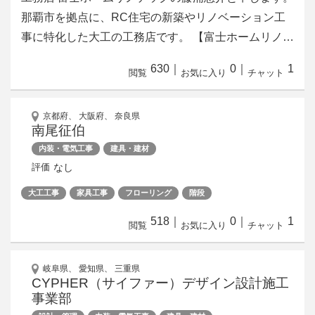
那覇市を拠点に、RC住宅の新築やリノベーション工
事に特化した大工の工務店です。 【富士ホームリノ…
630
｜
0
｜
1
閲覧
お気に入り
チャット
京都府、 大阪府、 奈良県
南尾征伯
内装・電気工事
建具・建材
なし
評価
大工工事
家具工事
フローリング
階段
518
｜
0
｜
1
閲覧
お気に入り
チャット
岐阜県、 愛知県、 三重県
CYPHER（サイファー）デザイン設計施工
事業部