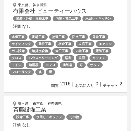
東京都、 神奈川県
有限会社 ビューティーハウス
塗装・外壁・屋根工事
内装・電気工事
水回り・キッチン
なし
評価
水道工事
足場工事
塗装工事
防水工事
外装工事
サイディング
屋根工事
板金工事
左官工事
エアコン
ガス設備
給排水設備
大工工事
内装工事
電気工事
クロス
ハウスクリーニング
浴室
洗面
キッチン
トイレ
給湯器
コンロ
換気扇
窓
サッシ
フローリング
襖
畳
2116
｜
0
｜
2
閲覧
お気に入り
チャット
埼玉県、 東京都、 神奈川県
斎藤設備工業
設備工事
水回り・キッチン
その他
なし
評価