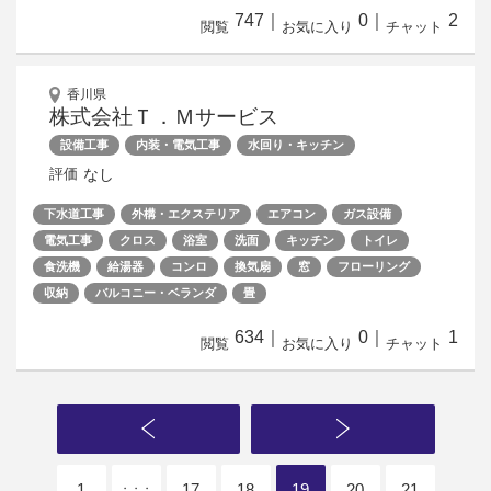
747
｜
0
｜
2
閲覧
お気に入り
チャット
香川県
株式会社Ｔ．Ｍサービス
設備工事
内装・電気工事
水回り・キッチン
なし
評価
下水道工事
外構・エクステリア
エアコン
ガス設備
電気工事
クロス
浴室
洗面
キッチン
トイレ
食洗機
給湯器
コンロ
換気扇
窓
フローリング
収納
バルコニー・ベランダ
畳
634
｜
0
｜
1
閲覧
お気に入り
チャット
1
17
18
19
20
21
・・・