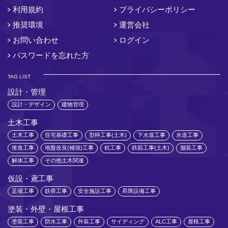
利用規約
プライバシーポリシー
推奨環境
運営会社
お問い合わせ
ログイン
パスワードを忘れた方
TAG LIST
設計・管理
設計・デザイン
建物管理
土木工事
土木工事
住宅基礎工事
型枠工事(土木)
下水道工事
水道工事
推進工事
地盤改良(補強)工事
杭工事
鉄筋工事(土木)
舗装工事
解体工事
その他土木関連
仮設・鳶工事
足場工事
鉄骨工事
安全施設工事
昇降設備工事
塗装・外壁・屋根工事
塗装工事
防水工事
外装工事
サイディング
ALC工事
屋根工事