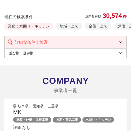
30,574
現在の検索条件
件
企業登録数
業種：水回り・キッチン
地域：全て
金額：全て
評価：
詳細な条件で検索
並び順：
登録順
COMPANY
事業者一覧
岐阜県、 愛知県、 三重県
MK
塗装・外壁・屋根工事
内装・電気工事
水回り・キッチン
なし
評価