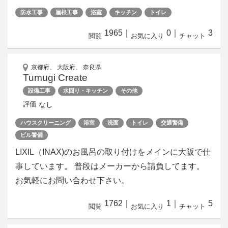
防水工事
屋根工事
浴室
キッチン
トイレ
1965
｜
0
｜
3
閲覧
お気に入り
チャット
京都府、 大阪府、 奈良県
Tumugi Create
設備工事
水回り・キッチン
その他
なし
評価
ハウスクリーニング
浴室
洗面
トイレ
交通警備
ビル警備
LIXIL（INAX)のお風呂の取り付けをメインに大阪で仕
事しています。 普段はメーカーから請負してます。
お気軽にお問い合わせ下さい。
1762
｜
1
｜
5
閲覧
お気に入り
チャット