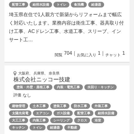
配管工事
給排水設備
トイレ
食洗機
給湯器
埼玉県在住で1人親方で新築からリフォームまで幅広
く対応いたします。業務内容は衛生工事、器具取り付
け工事、ACドレン工事、水道工事、スリーブ、イン
サート工…
704
｜
1
｜
1
閲覧
お気に入り
チャット
大阪府、 兵庫県、 奈良県
株式会社ニッコー技建
塗装・外壁・屋根工事
内装・電気工事
水回り・キッチン
なし
評価
建物管理
土木工事
塗装工事
防水工事
外装工事
太陽光発電
エアコン
ガス設備
配管工事
給排水設備
大工工事
内装工事
シーリング
クロス
浴室
キッチン
トイレ
給湯器
不動産