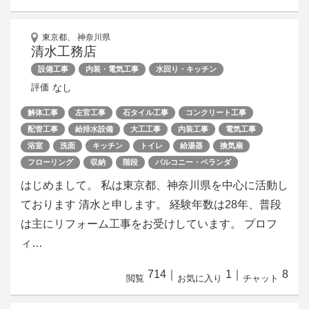
東京都、 神奈川県
清水工務店
設備工事
内装・電気工事
水回り・キッチン
なし
評価
解体工事
左官工事
石タイル工事
コンクリート工事
配管工事
給排水設備
大工工事
内装工事
電気工事
浴室
洗面
キッチン
トイレ
給湯器
換気扇
フローリング
収納
階段
バルコニー・ベランダ
はじめまして。 私は東京都、神奈川県を中心に活動し
ております 清水と申します。 経験年数は28年、普段
は主にリフォーム工事をお受けしています。 プロフ
ィ…
714
｜
1
｜
8
閲覧
お気に入り
チャット