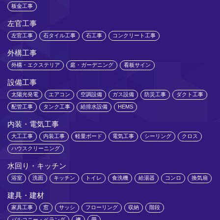
板金工事
左官工事
左官工事
石タイル工事
石工事
コンクリート工事
外構工事
外構・エクステリア
庭・ガーデニング
看板サイン
設備工事
太陽光発電
エアコン
空調設備
ガス設備
防災工事
ダクト工事
配管工事
タンク工事
給排水設備
HEMS
内装・電気工事
大工工事
内装工事
軽量ボード
電気工事
シーリング
クロス
ハウスクリーニング
水回り・キッチン
浴室
洗面
キッチン
トイレ
食洗機
給湯器
コンロ
換気扇
建具・建材
家具工事
窓
サッシ
フローリング
収納
階段
バルコニー・ベランダ
襖
畳