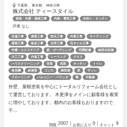
千葉県、 東京都、 神奈川県
株式会社 ティースタイル
塗装・外壁・屋根工事
内装・電気工事
水回り・キッチン
なし
評価
足場工事
塗装工事
防水工事
外装工事
サイディング
屋根工事
板金工事
左官工事
石タイル工事
外構・エクステリア
庭・ガーデニング
空調設備
給排水設備
大工工事
内装工事
シーリング
クロス
ハウスクリーニング
浴室
洗面
キッチン
トイレ
食洗機
給湯器
コンロ
換気扇
窓
サッシ
フローリング
バルコニー・ベランダ
畳
不動産
外壁、屋根塗装を中心にトータルリフォーム会社とし
て運営しております。 木更津をメインに顧客様を着実
に増やしております。都内のお客様もおりますので、
千…
2007
｜
0
｜
9
閲覧
お気に入り
チャット