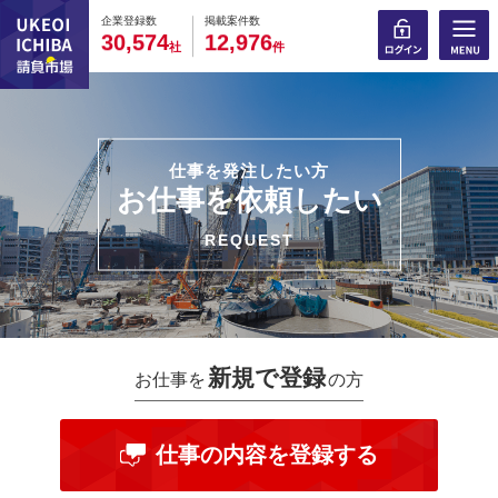
0
0
0
0
0
0
0
0
0
0
企業登録数
掲載案件数
,
,
3
0
5
7
4
1
2
9
7
6
社
件
仕事を発注したい方
お仕事を依頼したい
REQUEST
新規で登録
お仕事を
の方
仕事の内容を登録する