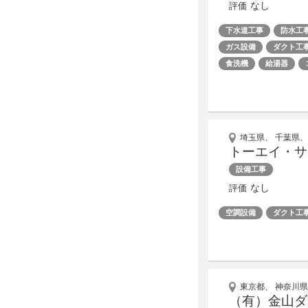
なし
評価
下水道工事
防水工
ガス設備
ダクト工
食洗機
給湯器
埼玉県、 千葉県、
トーエイ・サ
設備工事
なし
評価
空調設備
ダクト工
東京都、 神奈川県
（有）金山ダ