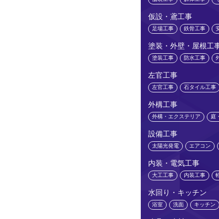
仮設・鳶工事
足場工事
鉄骨工事
塗装・外壁・屋根工
塗装工事
防水工事
左官工事
左官工事
石タイル工事
外構工事
外構・エクステリア
庭
設備工事
太陽光発電
エアコン
内装・電気工事
大工工事
内装工事
水回り・キッチン
浴室
洗面
キッチン