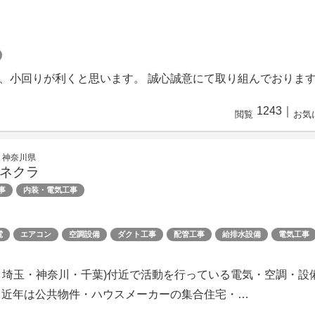
、小回りが利くと思います。 誠心誠意にて取り組んでおりま
1243
｜
閲覧
お気
 神奈川県
ネクラ
事
内装・電気工事
電
エアコン
空調設備
ダクト工事
配管工事
給排水設備
電気工事
・埼玉・神奈川・千葉)付近で活動を行っている電気・空調・設
 近年は公共物件・ハウスメーカーの集合住宅・…