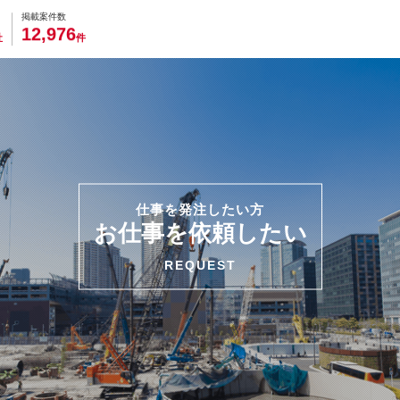
0
0
0
0
0
掲載案件数
,
1
2
9
7
6
社
件
仕事を発注したい方
お仕事を依頼したい
REQUEST