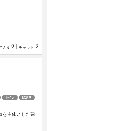
す。
0
｜
3
に入り
チャット
トイレ
給湯器
備を主体とした建