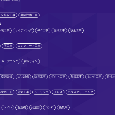
安全施設工事
昇降設備工事
事
外装工事
サイディング
ALC工事
屋根工事
板金工事
石工事
コンクリート工事
・ガーデニング
看板サイン
空調設備
ガス設備
防災工事
ダクト工事
配管工事
タンク工事
給排
軽量ボード
電気工事
シーリング
クロス
ハウスクリーニング
トイレ
食洗機
給湯器
コンロ
換気扇