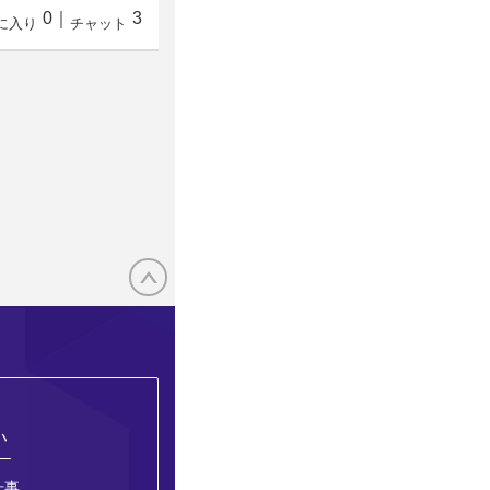
0
｜
3
に入り
チャット
い
仕事