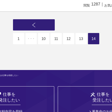
1287
｜
閲覧
お気
1
10
11
12
13
14
・・・
 お仕事を依頼したい
仕事を
仕事を
発注したい
受注した
依頼内容を登録
募集中のお