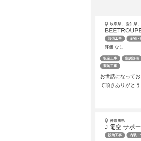
岐阜県、 愛知県、
BEETROUP
設備工事
金物・
なし
評価
板金工事
空調設備
製缶工事
お世話になってお
て頂きありがとう
神奈川県
J 電空 サポ
設備工事
内装・