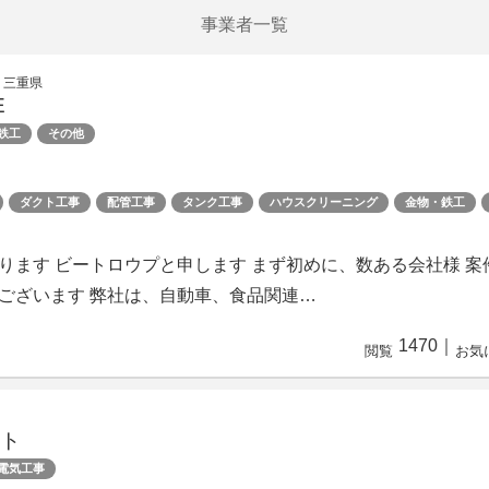
事業者一覧
 三重県
E
鉄工
その他
ダクト工事
配管工事
タンク工事
ハウスクリーニング
金物・鉄工
ります ビートロウプと申します まず初めに、数ある会社様 
ございます 弊社は、自動車、食品関連…
1470
｜
閲覧
お気
ート
電気工事