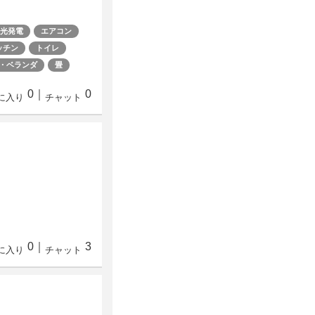
光発電
エアコン
ッチン
トイレ
・ベランダ
畳
0
｜
0
に入り
チャット
0
｜
3
に入り
チャット