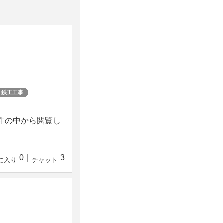
鉄工工事
案件の中から閲覧し
0
｜
3
に入り
チャット