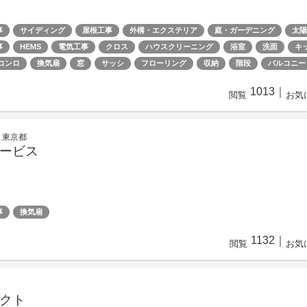
事
サイディング
屋根工事
外構・エクステリア
庭・ガーデニング
太陽
事
HEMS
電気工事
クロス
ハウスクリーニング
浴室
洗面
キ
コンロ
換気扇
窓
サッシ
フローリング
収納
階段
バルコニー
1013
｜
閲覧
お気
 東京都
ービス
事
換気扇
1132
｜
閲覧
お気
クト