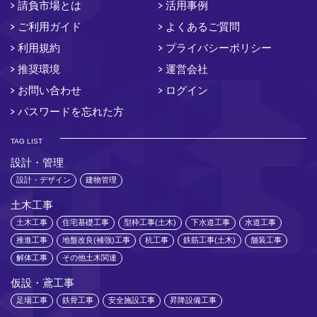
請負市場とは
活用事例
ご利用ガイド
よくあるご質問
利用規約
プライバシーポリシー
推奨環境
運営会社
お問い合わせ
ログイン
パスワードを忘れた方
TAG LIST
設計・管理
設計・デザイン
建物管理
土木工事
土木工事
住宅基礎工事
型枠工事(土木)
下水道工事
水道工事
推進工事
地盤改良(補強)工事
杭工事
鉄筋工事(土木)
舗装工事
解体工事
その他土木関連
仮設・鳶工事
足場工事
鉄骨工事
安全施設工事
昇降設備工事