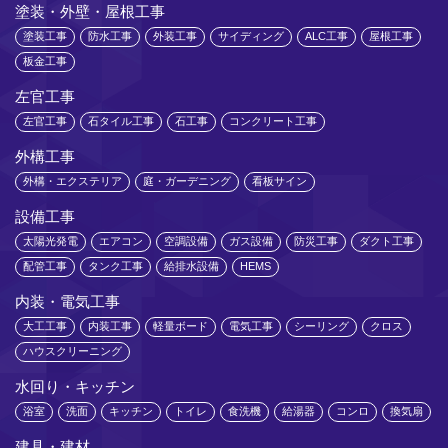
塗装・外壁・屋根工事
塗装工事
防水工事
外装工事
サイディング
ALC工事
屋根工事
板金工事
左官工事
左官工事
石タイル工事
石工事
コンクリート工事
外構工事
外構・エクステリア
庭・ガーデニング
看板サイン
設備工事
太陽光発電
エアコン
空調設備
ガス設備
防災工事
ダクト工事
配管工事
タンク工事
給排水設備
HEMS
内装・電気工事
大工工事
内装工事
軽量ボード
電気工事
シーリング
クロス
ハウスクリーニング
水回り・キッチン
浴室
洗面
キッチン
トイレ
食洗機
給湯器
コンロ
換気扇
建具・建材