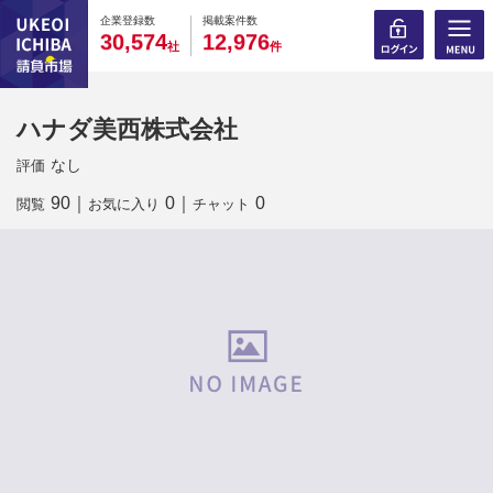
0
0
0
0
0
0
0
0
0
0
企業登録数
掲載案件数
,
,
3
0
5
7
4
1
2
9
7
6
社
件
ハナダ美西株式会社
なし
評価
90
｜
0
｜
0
閲覧
お気に入り
チャット