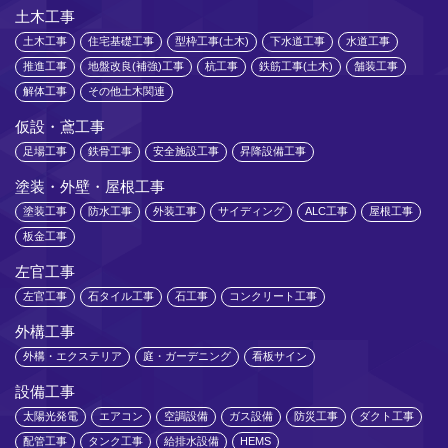
土木工事
土木工事
住宅基礎工事
型枠工事(土木)
下水道工事
水道工事
推進工事
地盤改良(補強)工事
杭工事
鉄筋工事(土木)
舗装工事
解体工事
その他土木関連
仮設・鳶工事
足場工事
鉄骨工事
安全施設工事
昇降設備工事
塗装・外壁・屋根工事
塗装工事
防水工事
外装工事
サイディング
ALC工事
屋根工事
板金工事
左官工事
左官工事
石タイル工事
石工事
コンクリート工事
外構工事
外構・エクステリア
庭・ガーデニング
看板サイン
設備工事
太陽光発電
エアコン
空調設備
ガス設備
防災工事
ダクト工事
配管工事
タンク工事
給排水設備
HEMS