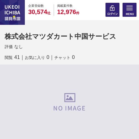
0
0
0
0
0
0
0
0
0
0
企業登録数
掲載案件数
,
,
3
0
5
7
4
1
2
9
7
6
社
件
株式会社マツダカート中国サービス
なし
評価
41
｜
0
｜
0
閲覧
お気に入り
チャット