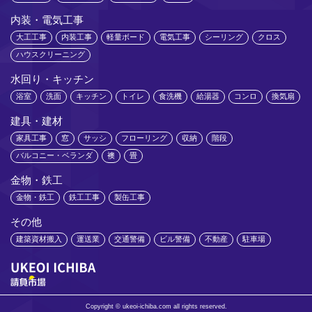
内装・電気工事
大工工事
内装工事
軽量ボード
電気工事
シーリング
クロス
ハウスクリーニング
水回り・キッチン
浴室
洗面
キッチン
トイレ
食洗機
給湯器
コンロ
換気扇
建具・建材
家具工事
窓
サッシ
フローリング
収納
階段
バルコニー・ベランダ
襖
畳
金物・鉄工
金物・鉄工
鉄工工事
製缶工事
その他
建築資材搬入
運送業
交通警備
ビル警備
不動産
駐車場
Copyright © ukeoi-ichiba.com all rights reserved.