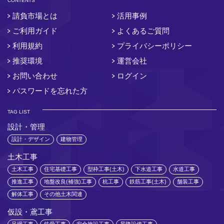
CONTENTS
請負市場とは
活用事例
ご利用ガイド
よくあるご質問
利用規約
プライバシーポリシー
推奨環境
運営会社
お問い合わせ
ログイン
パスワードを忘れた方
TAG LIST
設計・管理
設計・デザイン
建物管理
土木工事
土木工事
住宅基礎工事
型枠工事(土木)
下水道工事
水道工事
推進工事
地盤改良(補強)工事
杭工事
鉄筋工事(土木)
舗装工事
解体工事
その他土木関連
仮設・鳶工事