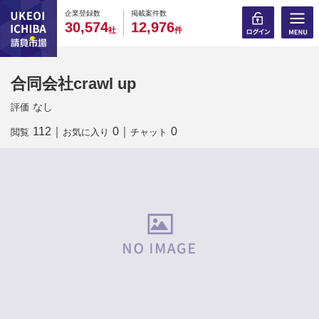
0
0
0
0
0
0
0
0
0
0
企業登録数
掲載案件数
,
,
3
0
5
7
4
1
2
9
7
6
社
件
合同会社crawl up
なし
評価
112
｜
0
｜
0
閲覧
お気に入り
チャット