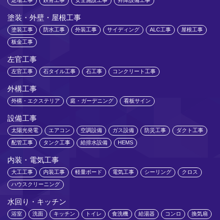
足場工事
鉄骨工事
安全施設工事
昇降設備工事
塗装・外壁・屋根工事
塗装工事
防水工事
外装工事
サイディング
ALC工事
屋根工事
板金工事
左官工事
左官工事
石タイル工事
石工事
コンクリート工事
外構工事
外構・エクステリア
庭・ガーデニング
看板サイン
設備工事
太陽光発電
エアコン
空調設備
ガス設備
防災工事
ダクト工事
配管工事
タンク工事
給排水設備
HEMS
内装・電気工事
大工工事
内装工事
軽量ボード
電気工事
シーリング
クロス
ハウスクリーニング
水回り・キッチン
浴室
洗面
キッチン
トイレ
食洗機
給湯器
コンロ
換気扇