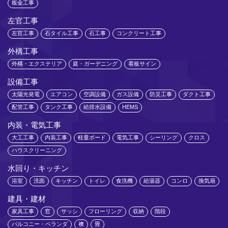
板金工事
左官工事
左官工事
石タイル工事
石工事
コンクリート工事
外構工事
外構・エクステリア
庭・ガーデニング
看板サイン
設備工事
太陽光発電
エアコン
空調設備
ガス設備
防災工事
ダクト工事
配管工事
タンク工事
給排水設備
HEMS
内装・電気工事
大工工事
内装工事
軽量ボード
電気工事
シーリング
クロス
ハウスクリーニング
水回り・キッチン
浴室
洗面
キッチン
トイレ
食洗機
給湯器
コンロ
換気扇
建具・建材
家具工事
窓
サッシ
フローリング
収納
階段
バルコニー・ベランダ
襖
畳