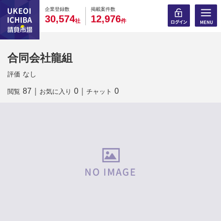
0
0
0
0
0
0
0
0
0
0
企業登録数
掲載案件数
,
,
3
0
5
7
4
1
2
9
7
6
社
件
合同会社龍組
なし
評価
87
｜
0
｜
0
閲覧
お気に入り
チャット