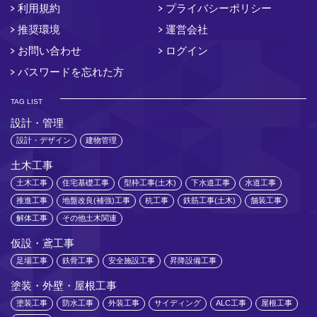
利用規約
プライバシーポリシー
推奨環境
運営会社
お問い合わせ
ログイン
パスワードを忘れた方
TAG LIST
設計・管理
設計・デザイン
建物管理
土木工事
土木工事
住宅基礎工事
型枠工事(土木)
下水道工事
水道工事
推進工事
地盤改良(補強)工事
杭工事
鉄筋工事(土木)
舗装工事
解体工事
その他土木関連
仮設・鳶工事
足場工事
鉄骨工事
安全施設工事
昇降設備工事
塗装・外壁・屋根工事
塗装工事
防水工事
外装工事
サイディング
ALC工事
屋根工事