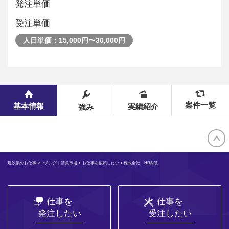
発注単価
受注単価
人日単価：15,000円〜30,000円
案件一覧
基本情報
実績紹介
強み
建設業のお仕事マッチング｜請負市場
>
お仕事を依頼したい
> 株式会社 HR内装
仕事を
仕事を
発注したい
受注したい