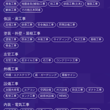
推進工事
地盤改良(補強)工事
杭工事
鉄筋工事(土木)
舗装工事
解体工事
その他土木関連
仮設・鳶工事
足場工事
鉄骨工事
安全施設工事
昇降設備工事
塗装・外壁・屋根工事
塗装工事
防水工事
外装工事
サイディング
ALC工事
屋根工事
板金工事
左官工事
左官工事
石タイル工事
石工事
コンクリート工事
外構工事
外構・エクステリア
庭・ガーデニング
看板サイン
設備工事
太陽光発電
エアコン
空調設備
ガス設備
防災工事
ダクト工事
配管工事
タンク工事
給排水設備
HEMS
内装・電気工事