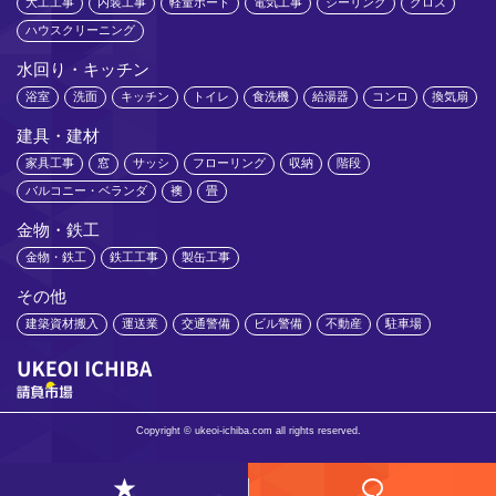
大工工事
内装工事
軽量ボード
電気工事
シーリング
クロス
ハウスクリーニング
水回り・キッチン
浴室
洗面
キッチン
トイレ
食洗機
給湯器
コンロ
換気扇
建具・建材
家具工事
窓
サッシ
フローリング
収納
階段
バルコニー・ベランダ
襖
畳
金物・鉄工
金物・鉄工
鉄工工事
製缶工事
その他
建築資材搬入
運送業
交通警備
ビル警備
不動産
駐車場
Copyright © ukeoi-ichiba.com all rights reserved.