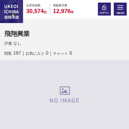
0
0
0
0
0
0
0
0
0
0
企業登録数
掲載案件数
,
,
3
0
5
7
4
1
2
9
7
6
社
件
飛翔興業
なし
評価
197
｜
0
｜
0
閲覧
お気に入り
チャット