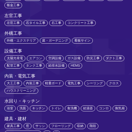
板金工事
左官工事
左官工事
石タイル工事
石工事
コンクリート工事
外構工事
外構・エクステリア
庭・ガーデニング
看板サイン
設備工事
太陽光発電
エアコン
空調設備
ガス設備
防災工事
ダクト工事
配管工事
タンク工事
給排水設備
HEMS
内装・電気工事
大工工事
内装工事
軽量ボード
電気工事
シーリング
クロス
ハウスクリーニング
水回り・キッチン
浴室
洗面
キッチン
トイレ
食洗機
給湯器
コンロ
換気扇
建具・建材
家具工事
窓
サッシ
フローリング
収納
階段