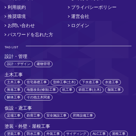
利用規約
プライバシーポリシー
推奨環境
運営会社
お問い合わせ
ログイン
パスワードを忘れた方
TAG LIST
設計・管理
設計・デザイン
建物管理
土木工事
土木工事
住宅基礎工事
型枠工事(土木)
下水道工事
水道工事
推進工事
地盤改良(補強)工事
杭工事
鉄筋工事(土木)
舗装工事
解体工事
その他土木関連
仮設・鳶工事
足場工事
鉄骨工事
安全施設工事
昇降設備工事
塗装・外壁・屋根工事
塗装工事
防水工事
外装工事
サイディング
ALC工事
屋根工事