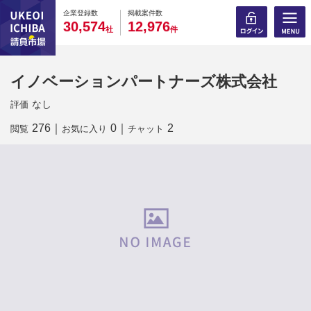
0
0
0
0
0
0
0
0
0
0
企業登録数
掲載案件数
,
,
3
0
5
7
4
1
2
9
7
6
社
件
イノベーションパートナーズ株式会社
なし
評価
276
｜
0
｜
2
閲覧
お気に入り
チャット