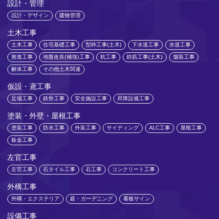
設計・管理
設計・デザイン
建物管理
土木工事
土木工事
住宅基礎工事
型枠工事(土木)
下水道工事
水道工事
推進工事
地盤改良(補強)工事
杭工事
鉄筋工事(土木)
舗装工事
解体工事
その他土木関連
仮設・鳶工事
足場工事
鉄骨工事
安全施設工事
昇降設備工事
塗装・外壁・屋根工事
塗装工事
防水工事
外装工事
サイディング
ALC工事
屋根工事
板金工事
左官工事
左官工事
石タイル工事
石工事
コンクリート工事
外構工事
外構・エクステリア
庭・ガーデニング
看板サイン
設備工事