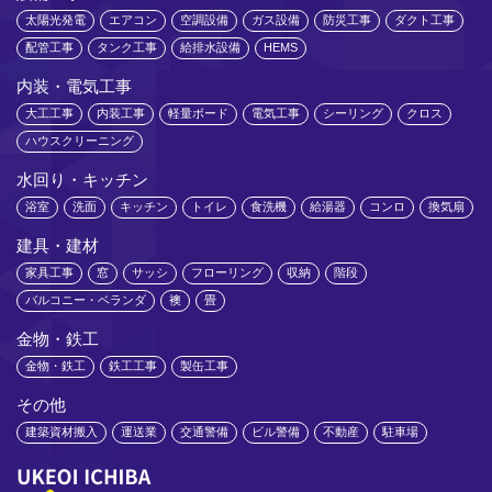
太陽光発電
エアコン
空調設備
ガス設備
防災工事
ダクト工事
配管工事
タンク工事
給排水設備
HEMS
内装・電気工事
大工工事
内装工事
軽量ボード
電気工事
シーリング
クロス
ハウスクリーニング
水回り・キッチン
浴室
洗面
キッチン
トイレ
食洗機
給湯器
コンロ
換気扇
建具・建材
家具工事
窓
サッシ
フローリング
収納
階段
バルコニー・ベランダ
襖
畳
金物・鉄工
金物・鉄工
鉄工工事
製缶工事
その他
建築資材搬入
運送業
交通警備
ビル警備
不動産
駐車場