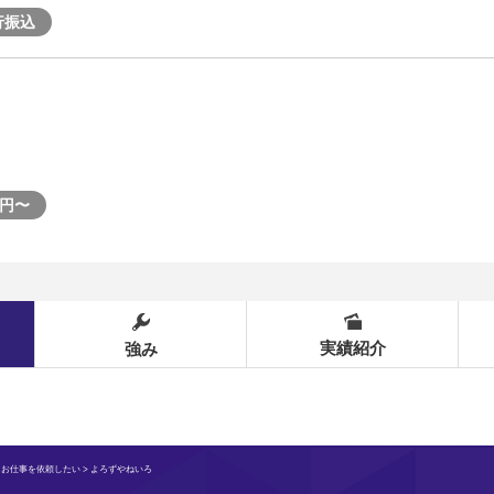
行振込
0円〜
実績紹介
強み
>
お仕事を依頼したい
> よろずやねいろ