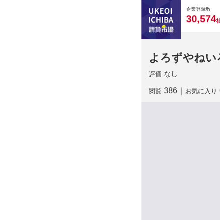
0
0
0
0
0
企業登録数
,
3
0
5
7
4
よろずやねい
なし
評価
386
｜
閲覧
お気に入り