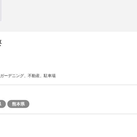
要
・ガーデニング、不動産、駐車場
県
熊本県