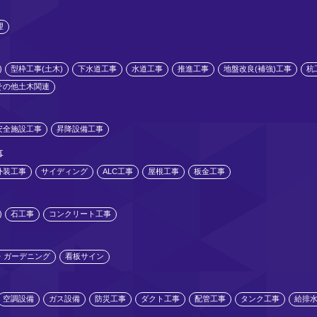
理
型枠工事(土木)
下水道工事
水道工事
推進工事
地盤改良(補強)工事
杭
その他土木関連
安全施設工事
昇降設備工事
事
外装工事
サイディング
ALC工事
屋根工事
板金工事
石工事
コンクリート工事
・ガーデニング
看板サイン
空調設備
ガス設備
防災工事
ダクト工事
配管工事
タンク工事
給排