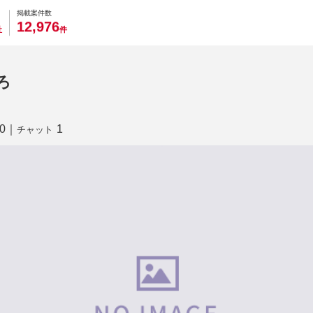
0
0
0
0
0
掲載案件数
,
1
2
9
7
6
社
件
ろ
0
｜
1
チャット