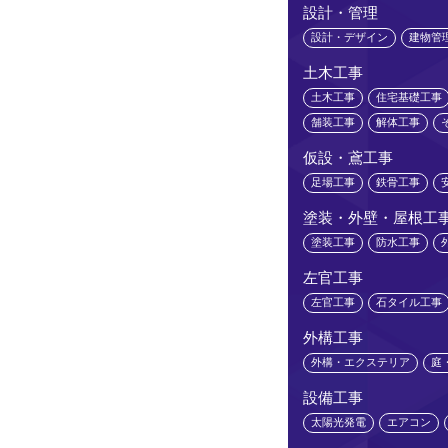
設計・管理
設計・デザイン
建物管
土木工事
土木工事
住宅基礎工事
舗装工事
解体工事
仮設・鳶工事
足場工事
鉄骨工事
塗装・外壁・屋根工
塗装工事
防水工事
左官工事
左官工事
石タイル工事
外構工事
外構・エクステリア
庭
設備工事
太陽光発電
エアコン