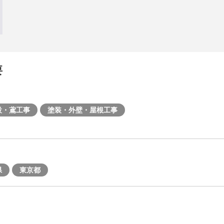
要
設・鳶工事
塗装・外壁・屋根工事
県
東京都