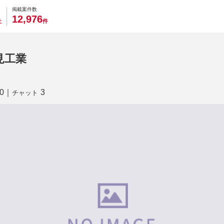
0
0
0
0
0
掲載案件数
,
1
2
9
7
6
社
件
見工業
0
｜
3
チャット