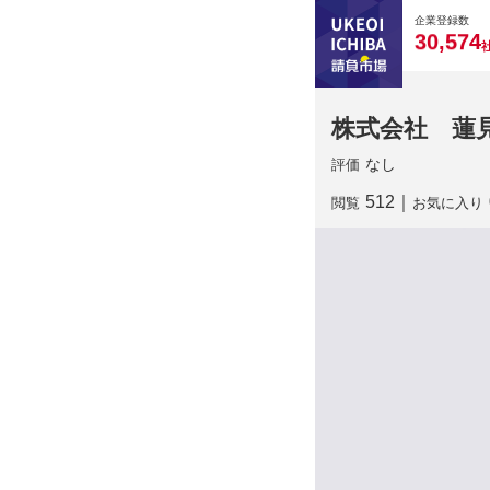
0
0
0
0
0
企業登録数
,
3
0
5
7
4
株式会社 蓮
なし
評価
512
｜
閲覧
お気に入り