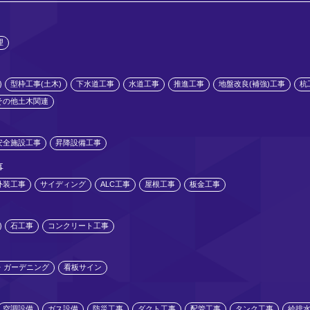
理
型枠工事(土木)
下水道工事
水道工事
推進工事
地盤改良(補強)工事
杭
その他土木関連
安全施設工事
昇降設備工事
事
外装工事
サイディング
ALC工事
屋根工事
板金工事
石工事
コンクリート工事
・ガーデニング
看板サイン
空調設備
ガス設備
防災工事
ダクト工事
配管工事
タンク工事
給排