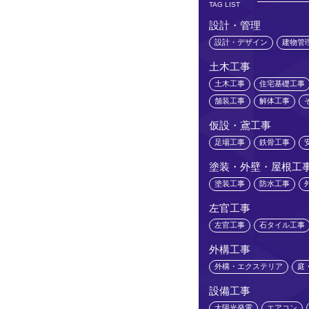
TAG LIST
設計・管理
設計・デザイン
建物管
土木工事
土木工事
住宅基礎工事
舗装工事
解体工事
仮設・鳶工事
足場工事
鉄骨工事
塗装・外壁・屋根工
塗装工事
防水工事
左官工事
左官工事
石タイル工事
外構工事
外構・エクステリア
庭
設備工事
太陽光発電
エアコン