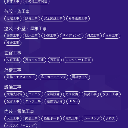
解体工事
その他土木関連
仮設・鳶工事
足場工事
鉄骨工事
安全施設工事
昇降設備工事
塗装・外壁・屋根工事
塗装工事
防水工事
外装工事
サイディング
ALC工事
屋根工事
板金工事
左官工事
左官工事
石タイル工事
石工事
コンクリート工事
外構工事
外構・エクステリア
庭・ガーデニング
看板サイン
設備工事
太陽光発電
エアコン
空調設備
ガス設備
防災工事
ダクト工事
配管工事
タンク工事
給排水設備
HEMS
内装・電気工事
大工工事
内装工事
軽量ボード
電気工事
シーリング
クロス
ハウスクリーニング