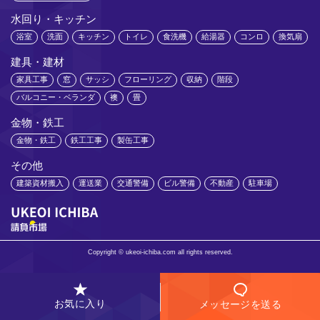
水回り・キッチン
浴室
洗面
キッチン
トイレ
食洗機
給湯器
コンロ
換気扇
建具・建材
家具工事
窓
サッシ
フローリング
収納
階段
バルコニー・ベランダ
襖
畳
金物・鉄工
金物・鉄工
鉄工工事
製缶工事
その他
建築資材搬入
運送業
交通警備
ビル警備
不動産
駐車場
Copyright © ukeoi-ichiba.com all rights reserved.
お気に入り
メッセージを送る