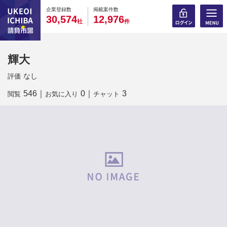
0
0
0
0
0
0
0
0
0
0
企業登録数
掲載案件数
,
,
3
0
5
7
4
1
2
9
7
6
社
件
輝大
なし
評価
546
｜
0
｜
3
閲覧
お気に入り
チャット