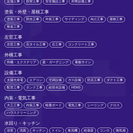
足場工事
鉄骨工事
安全施設工事
昇降設備工事
塗装・外壁・屋根工事
塗装工事
防水工事
外装工事
サイディング
ALC工事
屋根工事
板金工事
左官工事
左官工事
石タイル工事
石工事
コンクリート工事
外構工事
外構・エクステリア
庭・ガーデニング
看板サイン
設備工事
太陽光発電
エアコン
空調設備
ガス設備
防災工事
ダクト工事
配管工事
タンク工事
給排水設備
HEMS
内装・電気工事
大工工事
内装工事
軽量ボード
電気工事
シーリング
クロス
ハウスクリーニング
水回り・キッチン
浴室
洗面
キッチン
トイレ
食洗機
給湯器
コンロ
換気扇