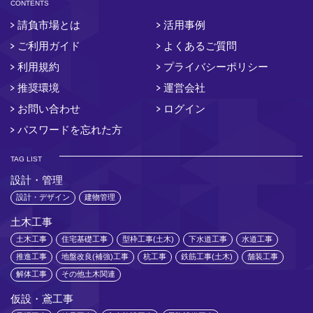
CONTENTS
請負市場とは
活用事例
ご利用ガイド
よくあるご質問
利用規約
プライバシーポリシー
推奨環境
運営会社
お問い合わせ
ログイン
パスワードを忘れた方
TAG LIST
設計・管理
設計・デザイン
建物管理
土木工事
土木工事
住宅基礎工事
型枠工事(土木)
下水道工事
水道工事
推進工事
地盤改良(補強)工事
杭工事
鉄筋工事(土木)
舗装工事
解体工事
その他土木関連
仮設・鳶工事