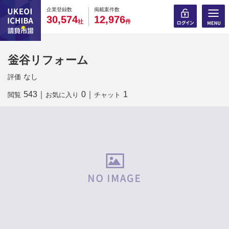
0
0
0
0
0
0
0
0
0
0
企業登録数
掲載案件数
,
,
3
0
5
7
4
1
2
9
7
6
社
件
釡谷リフォーム
なし
評価
543
｜
0
｜
1
閲覧
お気に入り
チャット