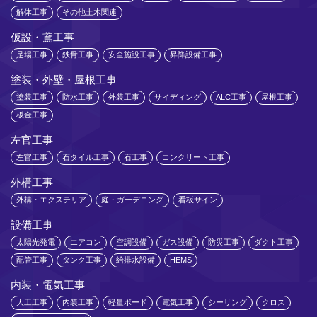
解体工事
その他土木関連
仮設・鳶工事
足場工事
鉄骨工事
安全施設工事
昇降設備工事
塗装・外壁・屋根工事
塗装工事
防水工事
外装工事
サイディング
ALC工事
屋根工事
板金工事
左官工事
左官工事
石タイル工事
石工事
コンクリート工事
外構工事
外構・エクステリア
庭・ガーデニング
看板サイン
設備工事
太陽光発電
エアコン
空調設備
ガス設備
防災工事
ダクト工事
配管工事
タンク工事
給排水設備
HEMS
内装・電気工事
大工工事
内装工事
軽量ボード
電気工事
シーリング
クロス