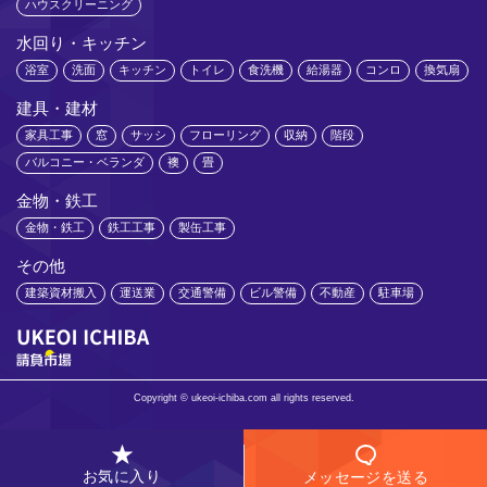
ハウスクリーニング
水回り・キッチン
浴室
洗面
キッチン
トイレ
食洗機
給湯器
コンロ
換気扇
建具・建材
家具工事
窓
サッシ
フローリング
収納
階段
バルコニー・ベランダ
襖
畳
金物・鉄工
金物・鉄工
鉄工工事
製缶工事
その他
建築資材搬入
運送業
交通警備
ビル警備
不動産
駐車場
Copyright © ukeoi-ichiba.com all rights reserved.
お気に入り
メッセージを送る