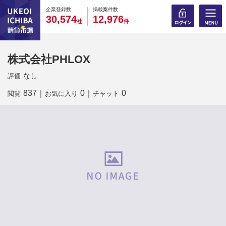
0
0
0
0
0
0
0
0
0
0
企業登録数
掲載案件数
,
,
3
0
5
7
4
1
2
9
7
6
社
件
株式会社PHLOX
なし
評価
837
｜
0
｜
0
閲覧
お気に入り
チャット