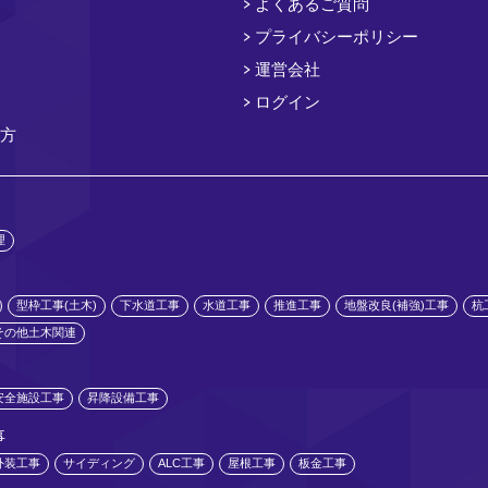
よくあるご質問
プライバシーポリシー
運営会社
ログイン
方
理
型枠工事(土木)
下水道工事
水道工事
推進工事
地盤改良(補強)工事
杭
その他土木関連
安全施設工事
昇降設備工事
事
外装工事
サイディング
ALC工事
屋根工事
板金工事