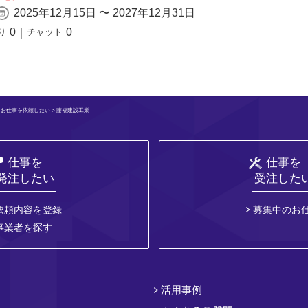
2025年12月15日 〜 2027年12月31日
0
｜
0
り
チャット
>
お仕事を依頼したい
> 藤福建設工業
仕事を
仕事を
発注したい
受注した
依頼内容を登録
募集中のお
事業者を探す
活用事例