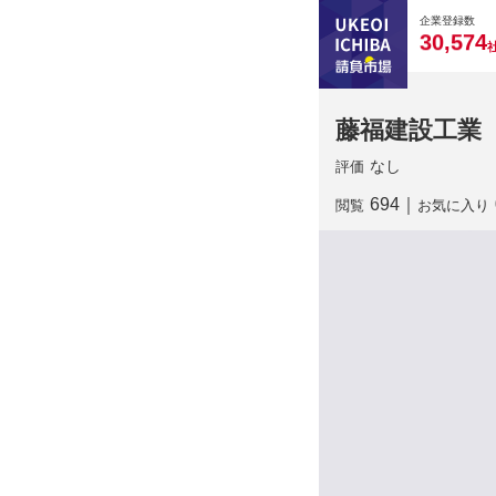
0
0
0
0
0
企業登録数
,
3
0
5
7
4
藤福建設工業
なし
評価
694
｜
閲覧
お気に入り