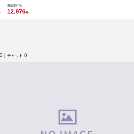
0
0
0
0
0
掲載案件数
,
1
2
9
7
6
社
件
0
｜
8
チャット