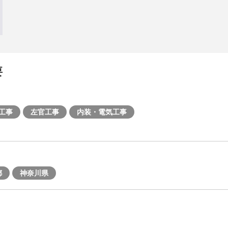
要
工事
左官工事
内装・電気工事
都
神奈川県