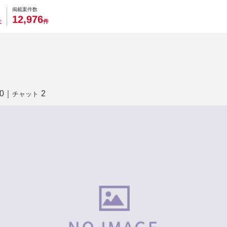
0
0
0
0
0
掲載案件数
,
1
2
9
7
6
社
件
0
｜
2
チャット