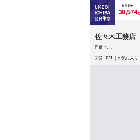
0
0
0
0
0
企業登録数
,
3
0
5
7
4
佐々木工務店
なし
評価
921
｜
閲覧
お気に入り