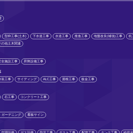
理
型枠工事(土木)
下水道工事
水道工事
推進工事
地盤改良(補強)工事
杭
その他土木関連
安全施設工事
昇降設備工事
事
外装工事
サイディング
ALC工事
屋根工事
板金工事
石工事
コンクリート工事
・ガーデニング
看板サイン
空調設備
ガス設備
防災工事
ダクト工事
配管工事
タンク工事
給排