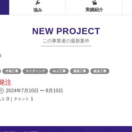
実績紹介
強み
NEW PROJECT
この事業者の最新案件
都
外装工事
サイディング
ALC工事
屋根工事
板金工事
発注
2024年7月10日 〜 8月10日
0
｜
1
入り
チャット