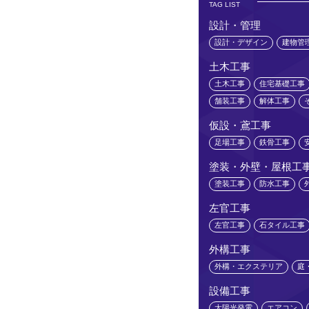
TAG LIST
設計・管理
設計・デザイン
建物管
土木工事
土木工事
住宅基礎工事
舗装工事
解体工事
仮設・鳶工事
足場工事
鉄骨工事
塗装・外壁・屋根工
塗装工事
防水工事
左官工事
左官工事
石タイル工事
外構工事
外構・エクステリア
庭
設備工事
太陽光発電
エアコン