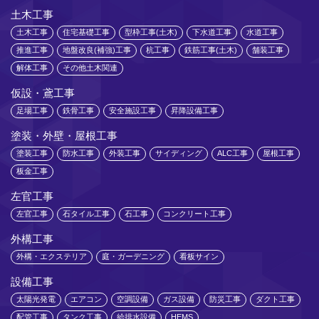
土木工事
土木工事
住宅基礎工事
型枠工事(土木)
下水道工事
水道工事
推進工事
地盤改良(補強)工事
杭工事
鉄筋工事(土木)
舗装工事
解体工事
その他土木関連
仮設・鳶工事
足場工事
鉄骨工事
安全施設工事
昇降設備工事
塗装・外壁・屋根工事
塗装工事
防水工事
外装工事
サイディング
ALC工事
屋根工事
板金工事
左官工事
左官工事
石タイル工事
石工事
コンクリート工事
外構工事
外構・エクステリア
庭・ガーデニング
看板サイン
設備工事
太陽光発電
エアコン
空調設備
ガス設備
防災工事
ダクト工事
配管工事
タンク工事
給排水設備
HEMS