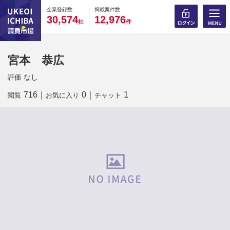
0
0
0
0
0
0
0
0
0
0
企業登録数
掲載案件数
,
,
3
0
5
7
4
1
2
9
7
6
社
件
宮本 恭広
なし
評価
716
｜
0
｜
1
閲覧
お気に入り
チャット