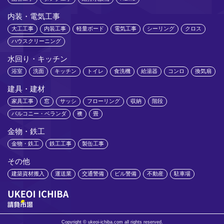
内装・電気工事
大工工事
内装工事
軽量ボード
電気工事
シーリング
クロス
ハウスクリーニング
水回り・キッチン
浴室
洗面
キッチン
トイレ
食洗機
給湯器
コンロ
換気扇
建具・建材
家具工事
窓
サッシ
フローリング
収納
階段
バルコニー・ベランダ
襖
畳
金物・鉄工
金物・鉄工
鉄工工事
製缶工事
その他
建築資材搬入
運送業
交通警備
ビル警備
不動産
駐車場
Copyright © ukeoi-ichiba.com all rights reserved.