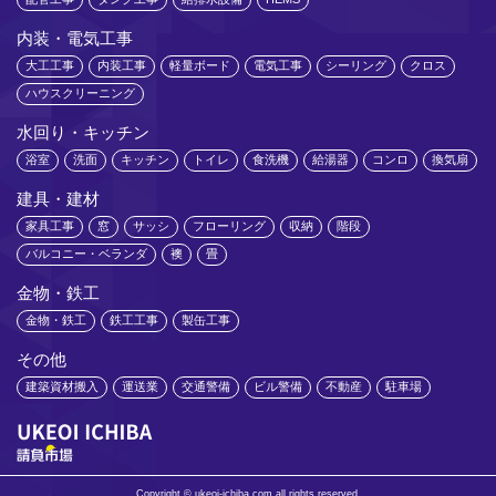
内装・電気工事
大工工事
内装工事
軽量ボード
電気工事
シーリング
クロス
ハウスクリーニング
水回り・キッチン
浴室
洗面
キッチン
トイレ
食洗機
給湯器
コンロ
換気扇
建具・建材
家具工事
窓
サッシ
フローリング
収納
階段
バルコニー・ベランダ
襖
畳
金物・鉄工
金物・鉄工
鉄工工事
製缶工事
その他
建築資材搬入
運送業
交通警備
ビル警備
不動産
駐車場
Copyright © ukeoi-ichiba.com all rights reserved.