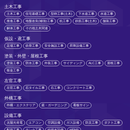
土木工事
土木工事
住宅基礎工事
型枠工事(土木)
下水道工事
水道工事
推進工事
地盤改良(補強)工事
杭工事
鉄筋工事(土木)
舗装工事
解体工事
その他土木関連
仮設・鳶工事
足場工事
鉄骨工事
安全施設工事
昇降設備工事
塗装・外壁・屋根工事
塗装工事
防水工事
外装工事
サイディング
ALC工事
屋根工事
板金工事
左官工事
左官工事
石タイル工事
石工事
コンクリート工事
外構工事
外構・エクステリア
庭・ガーデニング
看板サイン
設備工事
太陽光発電
エアコン
空調設備
ガス設備
防災工事
ダクト工事
配管工事
タンク工事
給排水設備
HEMS