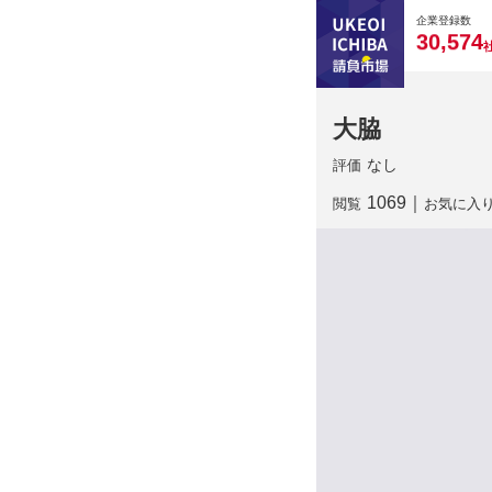
0
0
0
0
0
企業登録数
,
3
0
5
7
4
大脇
なし
評価
1069
｜
閲覧
お気に入