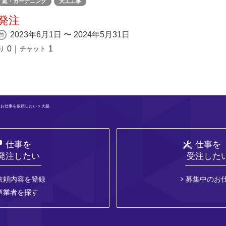
庭・ガーデニング
大工工事
発注
2023年6月1日 〜 2024年5月31日
0
｜
1
り
チャット
>
お仕事を依頼したい
> 大脇
仕事を
仕事を
発注したい
受注した
依頼内容を登録
募集中のお
事業者を探す