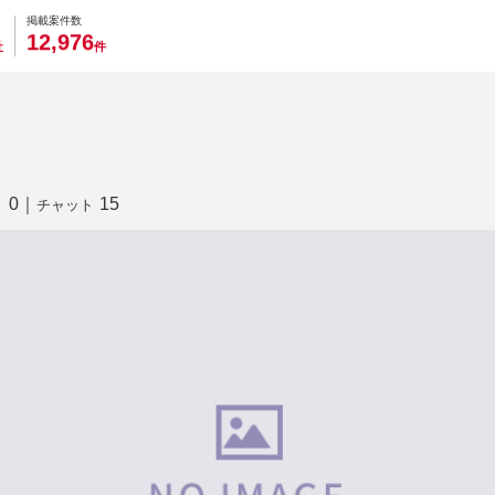
0
0
0
0
0
掲載案件数
,
1
2
9
7
6
社
件
0
｜
15
り
チャット