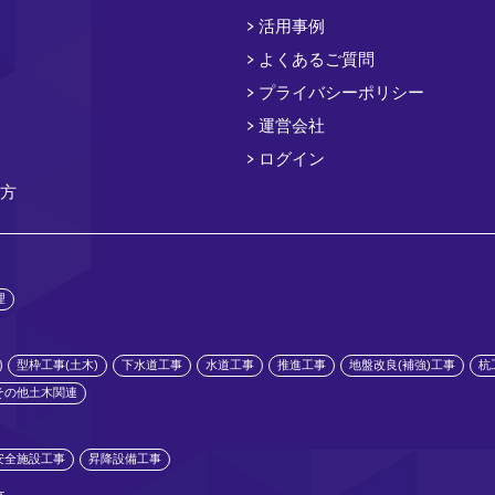
活用事例
よくあるご質問
プライバシーポリシー
運営会社
ログイン
方
理
型枠工事(土木)
下水道工事
水道工事
推進工事
地盤改良(補強)工事
杭
その他土木関連
安全施設工事
昇降設備工事