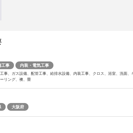
要
備工事
内装・電気工事
装工事、ガス設備、配管工事、給排水設備、内装工事、クロス、浴室、洗面、
ーリング、襖、畳
県
大阪府