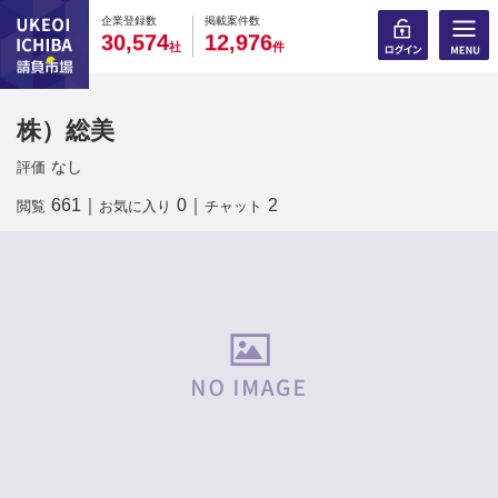
0
0
0
0
0
0
0
0
0
0
企業登録数
掲載案件数
,
,
3
0
5
7
4
1
2
9
7
6
社
件
株）総美
なし
評価
661
｜
0
｜
2
閲覧
お気に入り
チャット