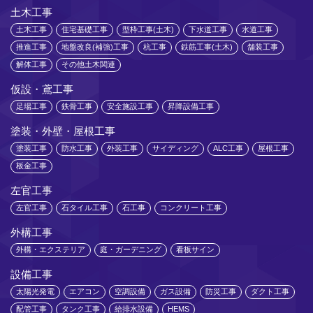
土木工事
土木工事
住宅基礎工事
型枠工事(土木)
下水道工事
水道工事
推進工事
地盤改良(補強)工事
杭工事
鉄筋工事(土木)
舗装工事
解体工事
その他土木関連
仮設・鳶工事
足場工事
鉄骨工事
安全施設工事
昇降設備工事
塗装・外壁・屋根工事
塗装工事
防水工事
外装工事
サイディング
ALC工事
屋根工事
板金工事
左官工事
左官工事
石タイル工事
石工事
コンクリート工事
外構工事
外構・エクステリア
庭・ガーデニング
看板サイン
設備工事
太陽光発電
エアコン
空調設備
ガス設備
防災工事
ダクト工事
配管工事
タンク工事
給排水設備
HEMS