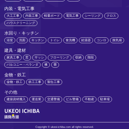
内装・電気工事
大工工事
内装工事
軽量ボード
電気工事
シーリング
クロス
ハウスクリーニング
水回り・キッチン
浴室
洗面
キッチン
トイレ
食洗機
給湯器
コンロ
換気扇
建具・建材
家具工事
窓
サッシ
フローリング
収納
階段
バルコニー・ベランダ
襖
畳
金物・鉄工
金物・鉄工
鉄工工事
製缶工事
その他
建築資材搬入
運送業
交通警備
ビル警備
不動産
駐車場
Copyright © ukeoi-ichiba.com all rights reserved.